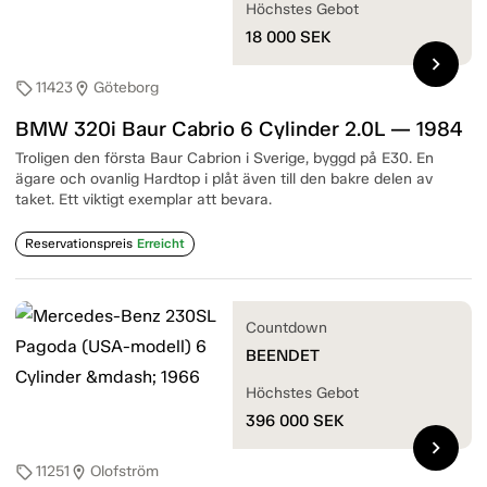
Höchstes Gebot
18 000
SEK
chevron_right
11423
Göteborg
sell
location_on
BMW 320i Baur Cabrio 6 Cylinder 2.0L — 1984
Troligen den första Baur Cabrion i Sverige, byggd på E30. En
ägare och ovanlig Hardtop i plåt även till den bakre delen av
taket. Ett viktigt exemplar att bevara.
Reservationspreis
Erreicht
Countdown
BEENDET
Höchstes Gebot
396 000
SEK
chevron_right
11251
Olofström
sell
location_on