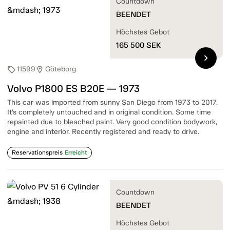
Countdown
BEENDET
Höchstes Gebot
165 500
SEK
chevron_right
11599
Göteborg
sell
location_on
Volvo P1800 ES B20E — 1973
This car was imported from sunny San Diego from 1973 to 2017.
It’s completely untouched and in original condition. Some time
repainted due to bleached paint. Very good condition bodywork,
engine and interior. Recently registered and ready to drive.
Reservationspreis
Erreicht
Countdown
BEENDET
Höchstes Gebot