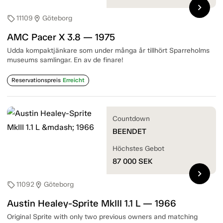
chevron_right
11109
Göteborg
sell
location_on
AMC Pacer X 3.8 — 1975
Udda kompaktjänkare som under många år tillhört Sparreholms
museums samlingar. En av de finare!
Reservationspreis
Erreicht
Countdown
BEENDET
Höchstes Gebot
87 000
SEK
chevron_right
11092
Göteborg
sell
location_on
Austin Healey-Sprite MkIII 1.1 L — 1966
Original Sprite with only two previous owners and matching