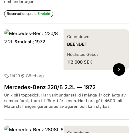
omhändertagen.
Reservationspreis
Erreicht
Countdown
BEENDET
Höchstes Gebot
112 000
SEK
chevron_right
11429
Göteborg
sell
location_on
Mercedes-Benz 220/8 2.2L — 1972
Unik bil i toppskick. Har varit undanställd i många år och ägts av
samma familj fram till för ett år sedan. Har bara gått 4600 mil.
Mätarställningen garanteras av ägaren och kan styrkas.
Countdown