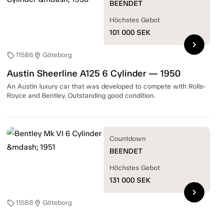
BEENDET
Höchstes Gebot
101 000
SEK
chevron_right
11586
Göteborg
sell
location_on
Austin Sheerline A125 6 Cylinder — 1950
An Austin luxury car that was developed to compete with Rolls-
Royce and Bentley. Outstanding good condition.
Countdown
BEENDET
Höchstes Gebot
131 000
SEK
chevron_right
11588
Göteborg
sell
location_on