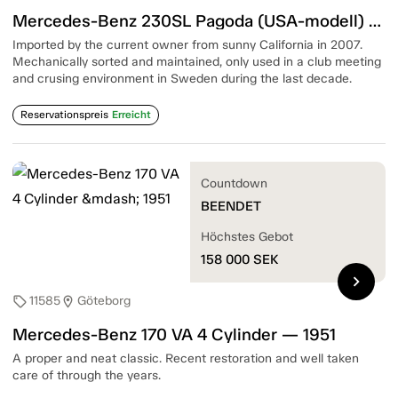
Mercedes-Benz 230SL Pagoda (USA-modell) 6 Cylinder — 1966
Imported by the current owner from sunny California in 2007.
Mechanically sorted and maintained, only used in a club meeting
and crusing environment in Sweden during the last decade.
Reservationspreis
Erreicht
Countdown
BEENDET
Höchstes Gebot
158 000
SEK
chevron_right
11585
Göteborg
sell
location_on
Mercedes-Benz 170 VA 4 Cylinder — 1951
A proper and neat classic. Recent restoration and well taken
care of through the years.