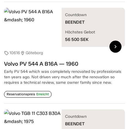
Countdown
BEENDET
Höchstes Gebot
56 500
SEK
chevron_right
10616
Göteborg
sell
location_on
Volvo PV 544 A B16A — 1960
Early PV 544 which was completely renovated by professionals
ten years ago. Not driven very much after the renovation so
requires a technical review, same owner family since new.
Reservationspreis
Erreicht
Countdown
BEENDET