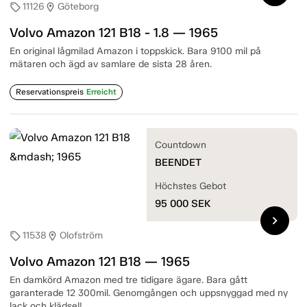
11126
Göteborg
sell
location_on
Volvo Amazon 121 B18 - 1.8 — 1965
En original lågmilad Amazon i toppskick. Bara 9100 mil på
mätaren och ägd av samlare de sista 28 åren.
Reservationspreis
Erreicht
Countdown
BEENDET
Höchstes Gebot
95 000
SEK
chevron_right
11538
Olofström
sell
location_on
Volvo Amazon 121 B18 — 1965
En damkörd Amazon med tre tidigare ägare. Bara gått
garanterade 12 300mil. Genomgången och uppsnyggad med ny
lack och klädsel!