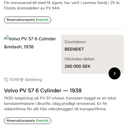
Fin orenoverad bil med få ägare, har varit i samma familj i 25 år.
Första årsmodellen av PV 544.
Reservationspreis
Erreicht
Countdown
BEENDET
Höchstes Gebot
260 000
SEK
chevron_right
11249
Göteborg
sell
location_on
Volvo PV 57 6 Cylinder — 1938
1930-talspickup på PV 57-chassi. Karossen byggd av en lokal
karosserimakare i Brunflo. Idag prydligt renoverad. En fin
reklamfirma för allt från mikrobryggeri till transportfirma.
Reservationspreis
Erreicht