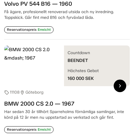
Volvo PV 544 B16 — 1960
Få ägare, profesionellt renoverad utsida och ny inredning.
Toppskick. Går fint med B16 och fyrväxlad låda.
Reservationspreis
Erreicht
Countdown
BEENDET
Höchstes Gebot
160 000
SEK
chevron_right
11108
Göteborg
sell
location_on
BMW 2000 CS 2.0 — 1967
Har sedan 30 år tillhört Sparreholms förnämliga samlingar, inte
körd på 12 år men nu uppstartad av verkstad och går fint.
Reservationspreis
Erreicht