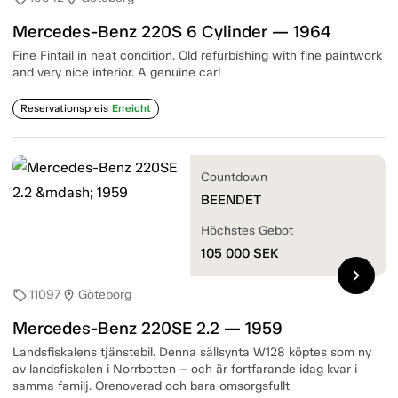
Mercedes-Benz 220S 6 Cylinder — 1964
Fine Fintail in neat condition. Old refurbishing with fine paintwork
and very nice interior. A genuine car!
Reservationspreis
Erreicht
Countdown
BEENDET
Höchstes Gebot
105 000
SEK
chevron_right
11097
Göteborg
sell
location_on
Mercedes-Benz 220SE 2.2 — 1959
Landsfiskalens tjänstebil. Denna sällsynta W128 köptes som ny
av landsfiskalen i Norrbotten – och är fortfarande idag kvar i
samma familj. Orenoverad och bara omsorgsfullt