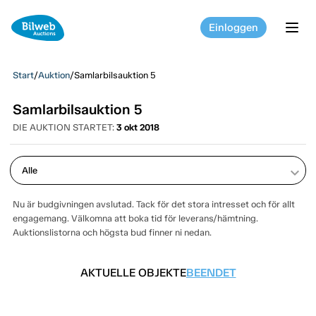
Einloggen
tog
Start
/
Auktion
/
Samlarbilsauktion 5
Samlarbilsauktion 5
DIE AUKTION STARTET:
3 okt 2018
keyboard_arrow_down
Nu är budgivningen avslutad. Tack för det stora intresset och för allt
engagemang. Välkomna att boka tid för leverans/hämtning.
Auktionslistorna och högsta bud finner ni nedan.
AKTUELLE OBJEKTE
BEENDET