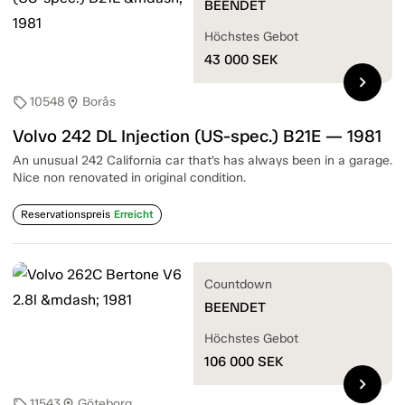
BEENDET
Höchstes Gebot
43 000
SEK
chevron_right
10548
Borås
sell
location_on
Volvo 242 DL Injection (US-spec.) B21E — 1981
An unusual 242 California car that’s has always been in a garage.
Nice non renovated in original condition.
Reservationspreis
Erreicht
Countdown
BEENDET
Höchstes Gebot
106 000
SEK
chevron_right
11543
Göteborg
sell
location_on