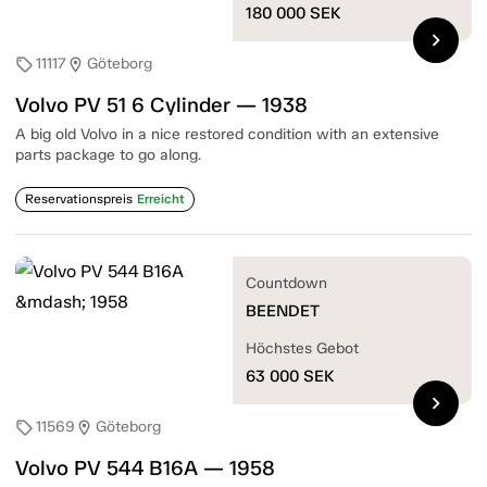
180 000
SEK
chevron_right
11117
Göteborg
sell
location_on
Volvo PV 51 6 Cylinder — 1938
A big old Volvo in a nice restored condition with an extensive
parts package to go along.
Reservationspreis
Erreicht
Countdown
BEENDET
Höchstes Gebot
63 000
SEK
chevron_right
11569
Göteborg
sell
location_on
Volvo PV 544 B16A — 1958