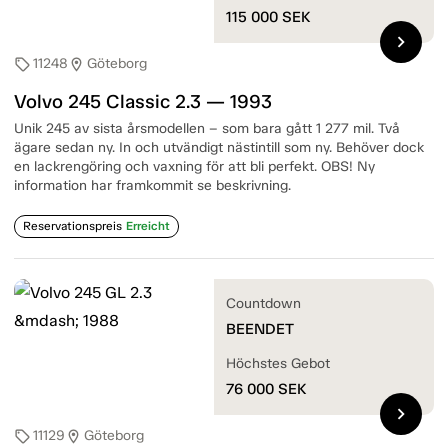
115 000
SEK
chevron_right
11248
Göteborg
sell
location_on
Volvo 245 Classic 2.3 — 1993
Unik 245 av sista årsmodellen – som bara gått 1 277 mil. Två
ägare sedan ny. In och utvändigt nästintill som ny. Behöver dock
en lackrengöring och vaxning för att bli perfekt. OBS! Ny
information har framkommit se beskrivning.
Reservationspreis
Erreicht
Countdown
BEENDET
Höchstes Gebot
76 000
SEK
chevron_right
11129
Göteborg
sell
location_on