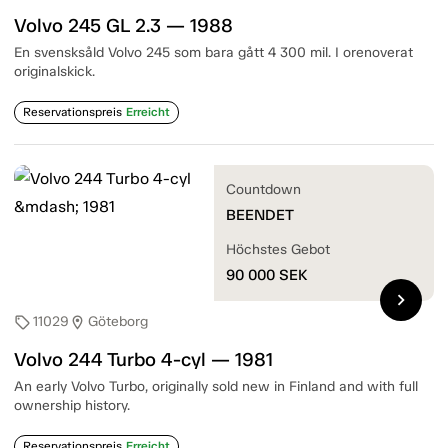
Volvo 245 GL 2.3 — 1988
En svensksåld Volvo 245 som bara gått 4 300 mil. I orenoverat
originalskick.
Reservationspreis
Erreicht
Countdown
BEENDET
Höchstes Gebot
90 000
SEK
chevron_right
11029
Göteborg
sell
location_on
Volvo 244 Turbo 4-cyl — 1981
An early Volvo Turbo, originally sold new in Finland and with full
ownership history.
Reservationspreis
Erreicht