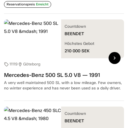
Reservationspreis
Erreicht
Countdown
BEENDET
Höchstes Gebot
210 000
SEK
chevron_right
11119
Göteborg
sell
location_on
Mercedes-Benz 500 SL 5.0 V8 — 1991
A very well maintained 500 SL with a low mileage. Few owners,
no winter experience and has never been used as a daily driver.
Countdown
BEENDET