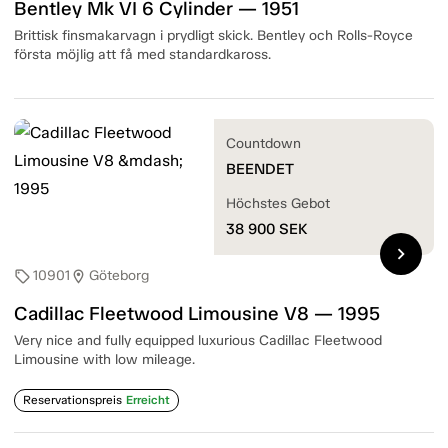
Bentley Mk VI 6 Cylinder — 1951
Brittisk finsmakarvagn i prydligt skick. Bentley och Rolls-Royce
första möjlig att få med standardkaross.
Countdown
BEENDET
Höchstes Gebot
38 900
SEK
chevron_right
10901
Göteborg
sell
location_on
Cadillac Fleetwood Limousine V8 — 1995
Very nice and fully equipped luxurious Cadillac Fleetwood
Limousine with low mileage.
Reservationspreis
Erreicht