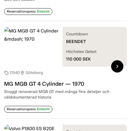
Reservationspreis
Erreicht
Countdown
BEENDET
Höchstes Gebot
110 000
SEK
chevron_right
11540
Göteborg
sell
location_on
MG MGB GT 4 Cylinder — 1970
Snyggt renoverad MGB GT med många fina detaljer och
väldokumenterad historia
Reservationspreis
Erreicht