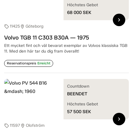
Höchstes Gebot
68 000
SEK
chevron_right
11425
Göteborg
sell
location_on
Volvo TGB 11 C303 B30A — 1975
Ett mycket fint och väl bevarat exemplar av Volvos klassiska TGB
11. Med den här tar du dig fram överallt!
Reservationspreis
Erreicht
Countdown
BEENDET
Höchstes Gebot
57 500
SEK
chevron_right
11597
Olofström
sell
location_on