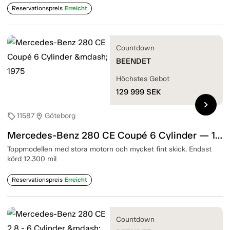
Reservationspreis
Erreicht
Countdown
BEENDET
Höchstes Gebot
129 999
SEK
chevron_right
11587
Göteborg
sell
location_on
Mercedes-Benz 280 CE Coupé 6 Cylinder — 1975
Toppmodellen med stora motorn och mycket fint skick. Endast
körd 12.300 mil
Reservationspreis
Erreicht
Countdown