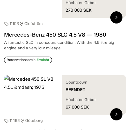
Höchstes Gebot
270 000
SEK
chevron_right
11103
Olofström
sell
location_on
Mercedes-Benz 450 SLC 4.5 V8 — 1980
A fantastic SLC in concours condition. With the 4.5 litre big
engine and a very low mileage.
Reservationspreis
Erreicht
Countdown
BEENDET
Höchstes Gebot
67 000
SEK
chevron_right
11463
Göteborg
sell
location_on