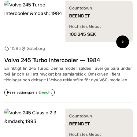
Countdown
BEENDET
Höchstes Gebot
100 245
SEK
chevron_right
11283
Göteborg
sell
location_on
Volvo 245 Turbo Intercooler — 1984
En riktigt fin 245 Turbo. Denna modell såldes i Sverige bara under
två år och är i ett mycket bra samlarskick. Omskriven i flera
tidningar och deltagit i Volvos reklamfilm för nya V60-modellen.
Reservationspreis
Erreicht
Countdown
BEENDET
Höchstes Gebot