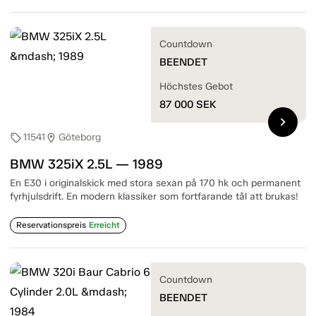
Countdown
BEENDET
Höchstes Gebot
87 000
SEK
chevron_right
11541
Göteborg
sell
location_on
BMW 325iX 2.5L — 1989
En E30 i originalskick med stora sexan på 170 hk och permanent
fyrhjulsdrift. En modern klassiker som fortfarande tål att brukas!
Reservationspreis
Erreicht
Countdown
BEENDET