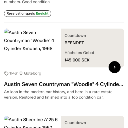
numbers. Good condition
Reservationspreis
Erreicht
Countdown
BEENDET
Höchstes Gebot
145 000
SEK
chevron_right
11461
Göteborg
sell
location_on
Austin Seven Countryman "Woodie" 4 Cylinder — 1968
An icon in the modern car history, and here in a rare estate
version. Restored and finished into a top condition car.
Countdown