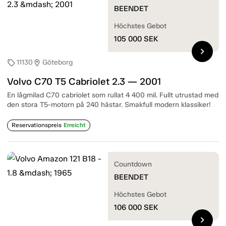
BEENDET
Höchstes Gebot
105 000
SEK
chevron_right
11130
Göteborg
sell
location_on
Volvo C70 T5 Cabriolet 2.3 — 2001
En lågmilad C70 cabriolet som rullat 4 400 mil. Fullt utrustad med
den stora T5-motorn på 240 hästar. Smakfull modern klassiker!
Reservationspreis
Erreicht
Countdown
BEENDET
Höchstes Gebot
106 000
SEK
chevron_right