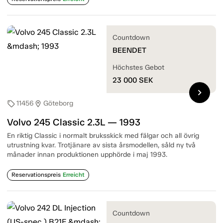
Countdown
BEENDET
Höchstes Gebot
23 000
SEK
chevron_right
11456
Göteborg
sell
location_on
Volvo 245 Classic 2.3L — 1993
En riktig Classic i normalt bruksskick med fälgar och all övrig
utrustning kvar. Trotjänare av sista årsmodellen, såld ny två
månader innan produktionen upphörde i maj 1993.
Reservationspreis
Erreicht
Countdown