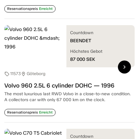
Reservationspreis
Erreicht
Countdown
BEENDET
Höchstes Gebot
87 000
SEK
chevron_right
11573
Göteborg
sell
location_on
Volvo 960 2.5L 6 cylinder DOHC — 1996
The most luxurious last RWD Volvo in a close-to-new condition.
A collectors car with only 67 000 km on the clock.
Reservationspreis
Erreicht
Countdown