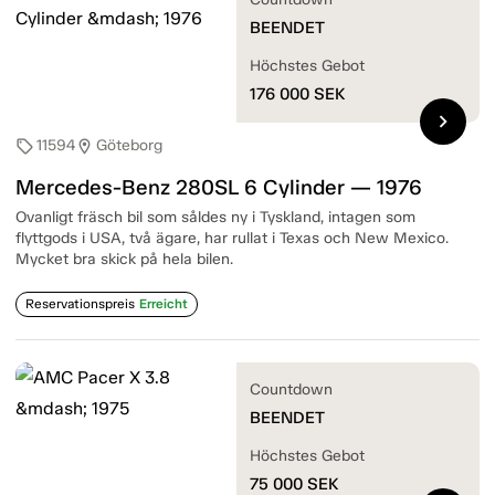
BEENDET
Höchstes Gebot
176 000
SEK
chevron_right
11594
Göteborg
sell
location_on
Mercedes-Benz 280SL 6 Cylinder — 1976
Ovanligt fräsch bil som såldes ny i Tyskland, intagen som
flyttgods i USA, två ägare, har rullat i Texas och New Mexico.
Mycket bra skick på hela bilen.
Reservationspreis
Erreicht
Countdown
BEENDET
Höchstes Gebot
75 000
SEK