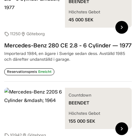
BEENDET
Höchstes Gebot
45 000
SEK
chevron_right
11250
Göteborg
sell
location_on
Mercedes-Benz 280 CE 2.8 - 6 Cylinder — 1977
Importerad 1984, en ägare i Sverige sedan dess. Avställd 1985
och därefter undanställd i garage.
Reservationspreis
Erreicht
Countdown
BEENDET
Höchstes Gebot
155 000
SEK
chevron_right
10942
Göteborg
sell
location_on