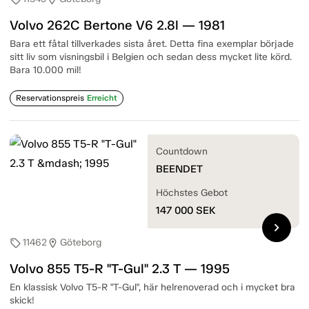
Volvo 262C Bertone V6 2.8l — 1981
Bara ett fåtal tillverkades sista året. Detta fina exemplar började
sitt liv som visningsbil i Belgien och sedan dess mycket lite körd.
Bara 10.000 mil!
Reservationspreis
Erreicht
Countdown
BEENDET
Höchstes Gebot
147 000
SEK
chevron_right
11462
Göteborg
sell
location_on
Volvo 855 T5-R "T-Gul" 2.3 T — 1995
En klassisk Volvo T5-R "T-Gul", här helrenoverad och i mycket bra
skick!