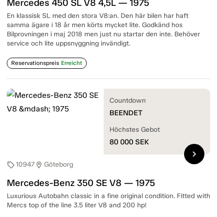
Mercedes 450 SL V8 4,5L — 1975
En klassisk SL med den stora V8:an. Den här bilen har haft
samma ägare i 18 år men körts mycket lite. Godkänd hos
Bilprovningen i maj 2018 men just nu startar den inte. Behöver
service och lite uppsnyggning invändigt.
Reservationspreis
Erreicht
Countdown
BEENDET
Höchstes Gebot
80 000
SEK
chevron_right
10947
Göteborg
sell
location_on
Mercedes-Benz 350 SE V8 — 1975
Luxurious Autobahn classic in a fine original condition. Fitted with
Mercs top of the line 3.5 liter V8 and 200 hp!