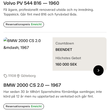
Volvo PV 544 B16 — 1960
Få ägare, profesionellt renoverad utsida och ny inredning.
Toppskick. Går fint med B16 och fyrväxlad låda.
Reservationspreis
Erreicht
Countdown
BEENDET
Höchstes Gebot
160 000
SEK
chevron_right
11108
Göteborg
sell
location_on
BMW 2000 CS 2.0 — 1967
Har sedan 30 år tillhört Sparreholms förnämliga samlingar, inte
körd på 12 år men nu uppstartad av verkstad och går fint.
Reservationspreis
Erreicht