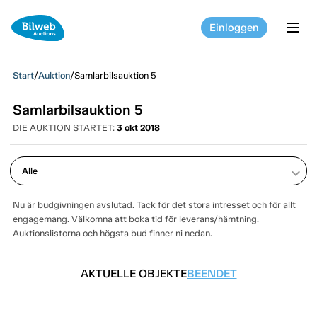
Einloggen
tog
Start
/
Auktion
/
Samlarbilsauktion 5
Samlarbilsauktion 5
DIE AUKTION STARTET:
3 okt 2018
keyboard_arrow_down
Nu är budgivningen avslutad. Tack för det stora intresset och för allt
engagemang. Välkomna att boka tid för leverans/hämtning.
Auktionslistorna och högsta bud finner ni nedan.
AKTUELLE OBJEKTE
BEENDET