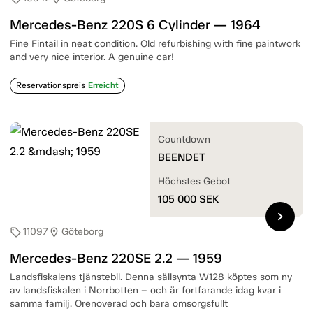
Mercedes-Benz 220S 6 Cylinder — 1964
Fine Fintail in neat condition. Old refurbishing with fine paintwork
and very nice interior. A genuine car!
Reservationspreis
Erreicht
Countdown
BEENDET
Höchstes Gebot
105 000
SEK
chevron_right
11097
Göteborg
sell
location_on
Mercedes-Benz 220SE 2.2 — 1959
Landsfiskalens tjänstebil. Denna sällsynta W128 köptes som ny
av landsfiskalen i Norrbotten – och är fortfarande idag kvar i
samma familj. Orenoverad och bara omsorgsfullt