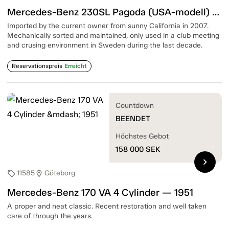
Mercedes-Benz 230SL Pagoda (USA-modell) 6 Cylinder — 1966
Imported by the current owner from sunny California in 2007.
Mechanically sorted and maintained, only used in a club meeting
and crusing environment in Sweden during the last decade.
Reservationspreis
Erreicht
Countdown
BEENDET
Höchstes Gebot
158 000
SEK
chevron_right
11585
Göteborg
sell
location_on
Mercedes-Benz 170 VA 4 Cylinder — 1951
A proper and neat classic. Recent restoration and well taken
care of through the years.