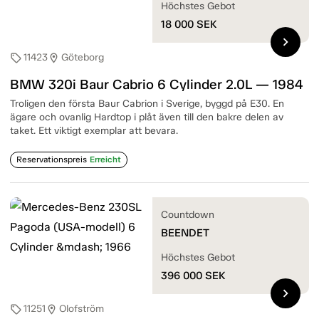
Höchstes Gebot
18 000
SEK
chevron_right
11423
Göteborg
sell
location_on
BMW 320i Baur Cabrio 6 Cylinder 2.0L — 1984
Troligen den första Baur Cabrion i Sverige, byggd på E30. En
ägare och ovanlig Hardtop i plåt även till den bakre delen av
taket. Ett viktigt exemplar att bevara.
Reservationspreis
Erreicht
Countdown
BEENDET
Höchstes Gebot
396 000
SEK
chevron_right
11251
Olofström
sell
location_on