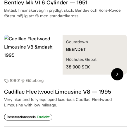
Bentley Mk VI 6 Cylinder — 1951
Brittisk finsmakarvagn i prydligt skick. Bentley och Rolls-Royce
första möjlig att få med standardkaross.
Countdown
BEENDET
Höchstes Gebot
38 900
SEK
chevron_right
10901
Göteborg
sell
location_on
Cadillac Fleetwood Limousine V8 — 1995
Very nice and fully equipped luxurious Cadillac Fleetwood
Limousine with low mileage.
Reservationspreis
Erreicht