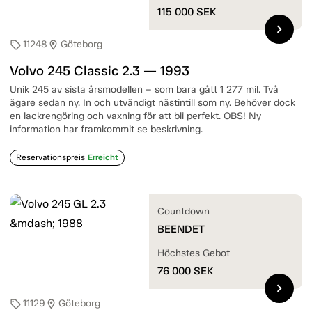
115 000
SEK
chevron_right
11248
Göteborg
sell
location_on
Volvo 245 Classic 2.3 — 1993
Unik 245 av sista årsmodellen – som bara gått 1 277 mil. Två
ägare sedan ny. In och utvändigt nästintill som ny. Behöver dock
en lackrengöring och vaxning för att bli perfekt. OBS! Ny
information har framkommit se beskrivning.
Reservationspreis
Erreicht
Countdown
BEENDET
Höchstes Gebot
76 000
SEK
chevron_right
11129
Göteborg
sell
location_on