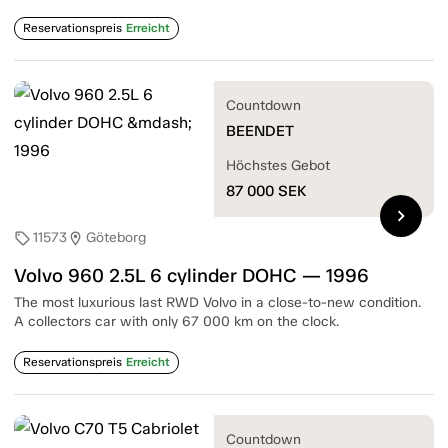
Reservationspreis
Erreicht
Countdown
BEENDET
Höchstes Gebot
87 000
SEK
chevron_right
11573
Göteborg
sell
location_on
Volvo 960 2.5L 6 cylinder DOHC — 1996
The most luxurious last RWD Volvo in a close-to-new condition.
A collectors car with only 67 000 km on the clock.
Reservationspreis
Erreicht
Countdown