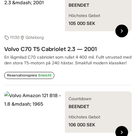
BEENDET
Höchstes Gebot
105 000
SEK
chevron_right
11130
Göteborg
sell
location_on
Volvo C70 T5 Cabriolet 2.3 — 2001
En lågmilad C70 cabriolet som rullat 4 400 mil. Fullt utrustad med
den stora T5-motorn på 240 hästar. Smakfull modern klassiker!
Reservationspreis
Erreicht
Countdown
BEENDET
Höchstes Gebot
106 000
SEK
chevron_right