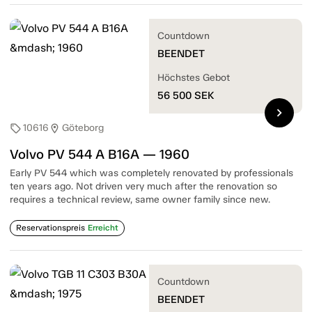
Countdown
BEENDET
Höchstes Gebot
56 500
SEK
chevron_right
10616
Göteborg
sell
location_on
Volvo PV 544 A B16A — 1960
Early PV 544 which was completely renovated by professionals
ten years ago. Not driven very much after the renovation so
requires a technical review, same owner family since new.
Reservationspreis
Erreicht
Countdown
BEENDET