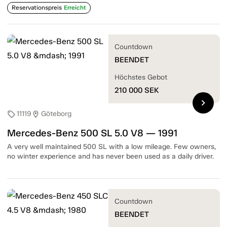
Reservationspreis
Erreicht
Countdown
BEENDET
Höchstes Gebot
210 000
SEK
chevron_right
11119
Göteborg
sell
location_on
Mercedes-Benz 500 SL 5.0 V8 — 1991
A very well maintained 500 SL with a low mileage. Few owners,
no winter experience and has never been used as a daily driver.
Countdown
BEENDET