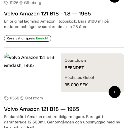
11126
Göteborg
sell
location_on
Volvo Amazon 121 B18 - 1.8 — 1965
En original lågmilad Amazon i toppskick. Bara 9100 mil på
mätaren och ägd av samlare de sista 28 åren.
Reservationspreis
Erreicht
Countdown
BEENDET
Höchstes Gebot
95 000
SEK
chevron_right
11538
Olofström
sell
location_on
Volvo Amazon 121 B18 — 1965
En damkörd Amazon med tre tidigare ägare. Bara gått
garanterade 12 300mil. Genomgången och uppsnyggad med ny
lack och klädsel!