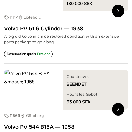
180 000
SEK
chevron_right
11117
Göteborg
sell
location_on
Volvo PV 51 6 Cylinder — 1938
A big old Volvo in a nice restored condition with an extensive
parts package to go along.
Reservationspreis
Erreicht
Countdown
BEENDET
Höchstes Gebot
63 000
SEK
chevron_right
11569
Göteborg
sell
location_on
Volvo PV 544 B16A — 1958