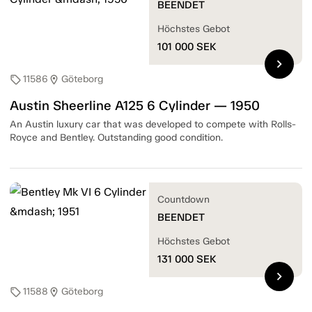
BEENDET
Höchstes Gebot
101 000
SEK
chevron_right
11586
Göteborg
sell
location_on
Austin Sheerline A125 6 Cylinder — 1950
An Austin luxury car that was developed to compete with Rolls-
Royce and Bentley. Outstanding good condition.
Countdown
BEENDET
Höchstes Gebot
131 000
SEK
chevron_right
11588
Göteborg
sell
location_on