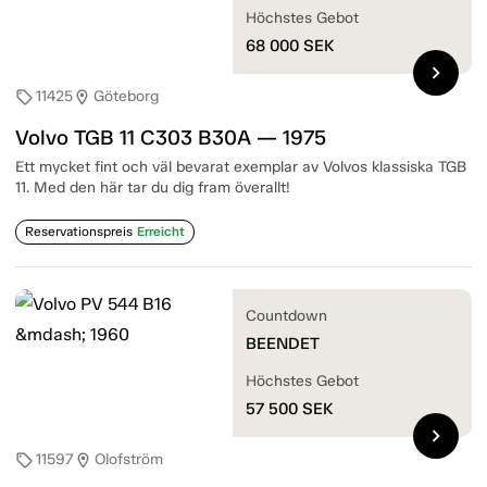
Höchstes Gebot
68 000
SEK
chevron_right
11425
Göteborg
sell
location_on
Volvo TGB 11 C303 B30A — 1975
Ett mycket fint och väl bevarat exemplar av Volvos klassiska TGB
11. Med den här tar du dig fram överallt!
Reservationspreis
Erreicht
Countdown
BEENDET
Höchstes Gebot
57 500
SEK
chevron_right
11597
Olofström
sell
location_on