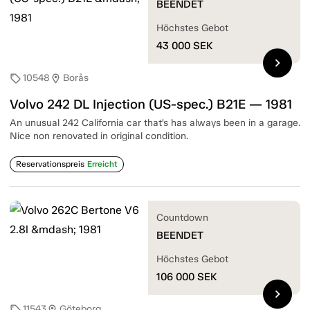
BEENDET
Höchstes Gebot
43 000
SEK
chevron_right
10548
Borås
sell
location_on
Volvo 242 DL Injection (US-spec.) B21E — 1981
An unusual 242 California car that’s has always been in a garage.
Nice non renovated in original condition.
Reservationspreis
Erreicht
Countdown
BEENDET
Höchstes Gebot
106 000
SEK
chevron_right
11543
Göteborg
sell
location_on