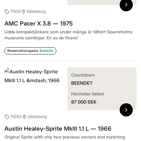
chevron_right
11109
Göteborg
sell
location_on
AMC Pacer X 3.8 — 1975
Udda kompaktjänkare som under många år tillhört Sparreholms
museums samlingar. En av de finare!
Reservationspreis
Erreicht
Countdown
BEENDET
Höchstes Gebot
87 000
SEK
chevron_right
11092
Göteborg
sell
location_on
Austin Healey-Sprite MkIII 1.1 L — 1966
Original Sprite with only two previous owners and matching