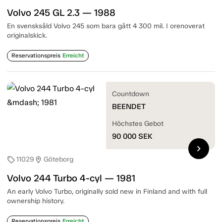
Volvo 245 GL 2.3 — 1988
En svensksåld Volvo 245 som bara gått 4 300 mil. I orenoverat
originalskick.
Reservationspreis
Erreicht
Countdown
BEENDET
Höchstes Gebot
90 000
SEK
chevron_right
11029
Göteborg
sell
location_on
Volvo 244 Turbo 4-cyl — 1981
An early Volvo Turbo, originally sold new in Finland and with full
ownership history.
Reservationspreis
Erreicht