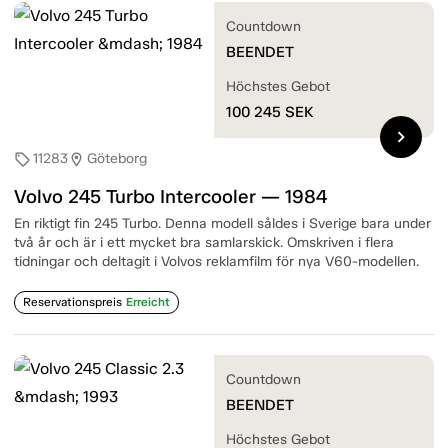
Countdown
BEENDET
Höchstes Gebot
100 245
SEK
chevron_right
11283
Göteborg
sell
location_on
Volvo 245 Turbo Intercooler — 1984
En riktigt fin 245 Turbo. Denna modell såldes i Sverige bara under
två år och är i ett mycket bra samlarskick. Omskriven i flera
tidningar och deltagit i Volvos reklamfilm för nya V60-modellen.
Reservationspreis
Erreicht
Countdown
BEENDET
Höchstes Gebot