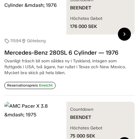
BEENDET
Höchstes Gebot
176 000
SEK
chevron_right
11594
Göteborg
sell
location_on
Mercedes-Benz 280SL 6 Cylinder — 1976
Ovanligt fräsch bil som såldes ny i Tyskland, intagen som
flyttgods i USA, två ägare, har rullat i Texas och New Mexico.
Mycket bra skick på hela bilen.
Reservationspreis
Erreicht
Countdown
BEENDET
Höchstes Gebot
75 000
SEK