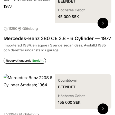
BEENDET
Höchstes Gebot
45 000
SEK
chevron_right
11250
Göteborg
sell
location_on
Mercedes-Benz 280 CE 2.8 - 6 Cylinder — 1977
Importerad 1984, en ägare i Sverige sedan dess. Avställd 1985
och därefter undanställd i garage.
Reservationspreis
Erreicht
Countdown
BEENDET
Höchstes Gebot
155 000
SEK
chevron_right
10942
Göteborg
sell
location_on