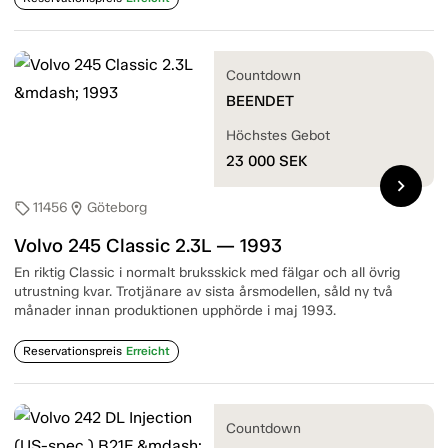
Countdown
BEENDET
Höchstes Gebot
23 000
SEK
chevron_right
11456
Göteborg
sell
location_on
Volvo 245 Classic 2.3L — 1993
En riktig Classic i normalt bruksskick med fälgar och all övrig
utrustning kvar. Trotjänare av sista årsmodellen, såld ny två
månader innan produktionen upphörde i maj 1993.
Reservationspreis
Erreicht
Countdown