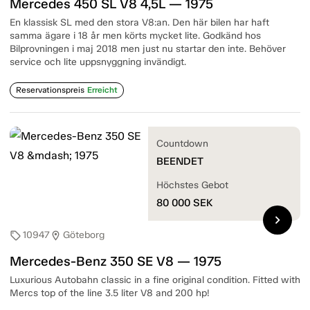
Mercedes 450 SL V8 4,5L — 1975
En klassisk SL med den stora V8:an. Den här bilen har haft
samma ägare i 18 år men körts mycket lite. Godkänd hos
Bilprovningen i maj 2018 men just nu startar den inte. Behöver
service och lite uppsnyggning invändigt.
Reservationspreis
Erreicht
Countdown
BEENDET
Höchstes Gebot
80 000
SEK
chevron_right
10947
Göteborg
sell
location_on
Mercedes-Benz 350 SE V8 — 1975
Luxurious Autobahn classic in a fine original condition. Fitted with
Mercs top of the line 3.5 liter V8 and 200 hp!