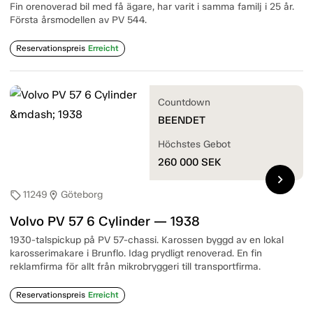
Fin orenoverad bil med få ägare, har varit i samma familj i 25 år.
Första årsmodellen av PV 544.
Reservationspreis
Erreicht
Countdown
BEENDET
Höchstes Gebot
260 000
SEK
chevron_right
11249
Göteborg
sell
location_on
Volvo PV 57 6 Cylinder — 1938
1930-talspickup på PV 57-chassi. Karossen byggd av en lokal
karosserimakare i Brunflo. Idag prydligt renoverad. En fin
reklamfirma för allt från mikrobryggeri till transportfirma.
Reservationspreis
Erreicht