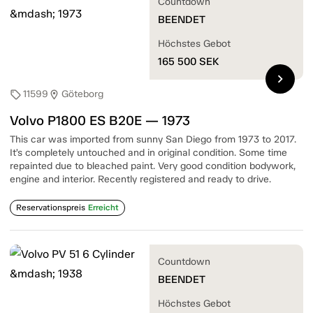
Countdown
BEENDET
Höchstes Gebot
165 500
SEK
chevron_right
11599
Göteborg
sell
location_on
Volvo P1800 ES B20E — 1973
This car was imported from sunny San Diego from 1973 to 2017.
It’s completely untouched and in original condition. Some time
repainted due to bleached paint. Very good condition bodywork,
engine and interior. Recently registered and ready to drive.
Reservationspreis
Erreicht
Countdown
BEENDET
Höchstes Gebot