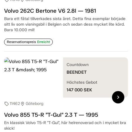
Volvo 262C Bertone V6 2.8l — 1981
Bara ett fåtal tillverkades sista året. Detta fina exemplar började
sitt liv som visningsbil i Belgien och sedan dess mycket lite körd.
Bara 10.000 mil!
Reservationspreis
Erreicht
Countdown
BEENDET
Höchstes Gebot
147 000
SEK
chevron_right
11462
Göteborg
sell
location_on
Volvo 855 T5-R "T-Gul" 2.3 T — 1995
En klassisk Volvo T5-R "T-Gul", här helrenoverad och i mycket bra
skick!