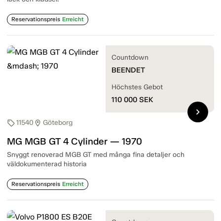
Reservationspreis
Erreicht
Countdown
BEENDET
Höchstes Gebot
110 000
SEK
chevron_right
11540
Göteborg
sell
location_on
MG MGB GT 4 Cylinder — 1970
Snyggt renoverad MGB GT med många fina detaljer och
väldokumenterad historia
Reservationspreis
Erreicht