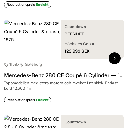
Reservationspreis
Erreicht
Countdown
BEENDET
Höchstes Gebot
129 999
SEK
chevron_right
11587
Göteborg
sell
location_on
Mercedes-Benz 280 CE Coupé 6 Cylinder — 1975
Toppmodellen med stora motorn och mycket fint skick. Endast
körd 12.300 mil
Reservationspreis
Erreicht
Countdown