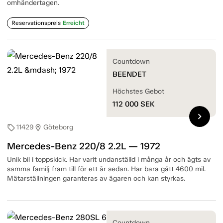
omhändertagen.
Reservationspreis
Erreicht
Countdown
BEENDET
Höchstes Gebot
112 000
SEK
chevron_right
11429
Göteborg
sell
location_on
Mercedes-Benz 220/8 2.2L — 1972
Unik bil i toppskick. Har varit undanställd i många år och ägts av
samma familj fram till för ett år sedan. Har bara gått 4600 mil.
Mätarställningen garanteras av ägaren och kan styrkas.
Countdown