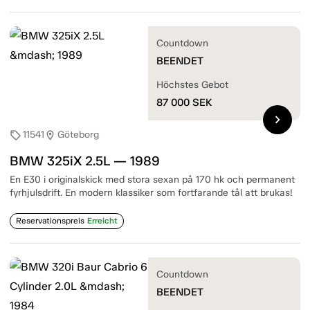
Countdown
BEENDET
Höchstes Gebot
87 000
SEK
chevron_right
11541
Göteborg
sell
location_on
BMW 325iX 2.5L — 1989
En E30 i originalskick med stora sexan på 170 hk och permanent
fyrhjulsdrift. En modern klassiker som fortfarande tål att brukas!
Reservationspreis
Erreicht
Countdown
BEENDET