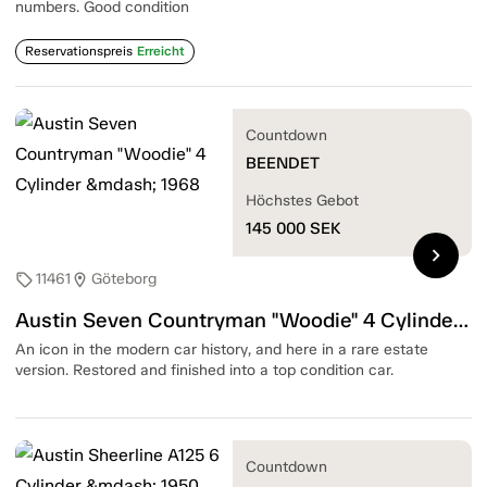
numbers. Good condition
Reservationspreis
Erreicht
Countdown
BEENDET
Höchstes Gebot
145 000
SEK
chevron_right
11461
Göteborg
sell
location_on
Austin Seven Countryman "Woodie" 4 Cylinder — 1968
An icon in the modern car history, and here in a rare estate
version. Restored and finished into a top condition car.
Countdown