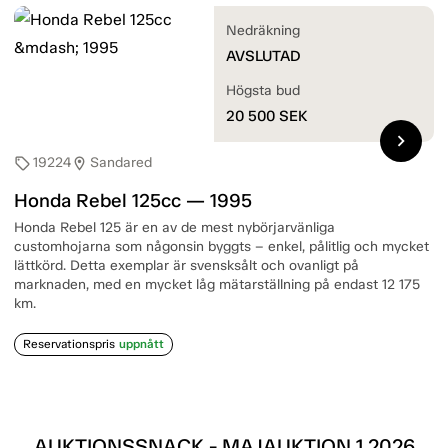
Nedräkning
AVSLUTAD
Högsta bud
20 500
SEK
chevron_right
19224
Sandared
sell
location_on
Honda Rebel 125cc — 1995
Honda Rebel 125 är en av de mest nybörjarvänliga
customhojarna som någonsin byggts – enkel, pålitlig och mycket
lättkörd. Detta exemplar är svensksålt och ovanligt på
marknaden, med en mycket låg mätarställning på endast 12 175
km.
Reservationspris
uppnått
AUKTIONSSNACK - MAJAUKTION 1 2026