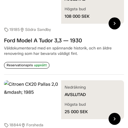
Högsta bud
108 000
SEK
chevron_right
19185
Södra Sandby
sell
location_on
Ford Model A Tudor 3,3 — 1930
Väldokumenterad med en spännande historik, och en äldre
renovering som har bevarats väldigt fint.
Reservationspris
uppnått
Nedräkning
AVSLUTAD
Högsta bud
25 000
SEK
chevron_right
18844
Forsheda
sell
location_on