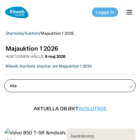
Logga in
tog
Startsida
/
Auktion
/
Majauktion 1 2026
Majauktion 1 2026
AUKTIONEN HÅLLS:
6 maj 2026
Bilweb Auctions snackar om Majauktion 1 2026
keyboard_arrow_down
AKTUELLA OBJEKT
AVSLUTADE
Nedräkning