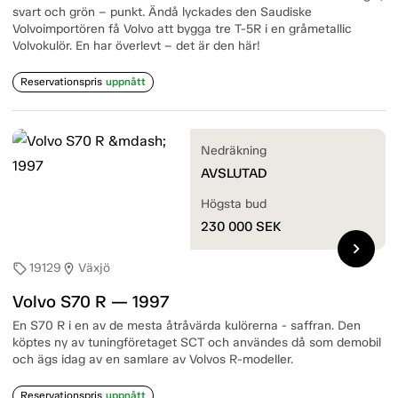
svart och grön – punkt. Ändå lyckades den Saudiske
Volvoimportören få Volvo att bygga tre T-5R i en gråmetallic
Volvokulör. En har överlevt – det är den här!
Reservationspris
uppnått
Nedräkning
AVSLUTAD
Högsta bud
230 000
SEK
chevron_right
19129
Växjö
sell
location_on
Volvo S70 R — 1997
En S70 R i en av de mesta åtråvärda kulörerna - saffran. Den
köptes ny av tuningföretaget SCT och användes då som demobil
och ägs idag av en samlare av Volvos R-modeller.
Reservationspris
uppnått