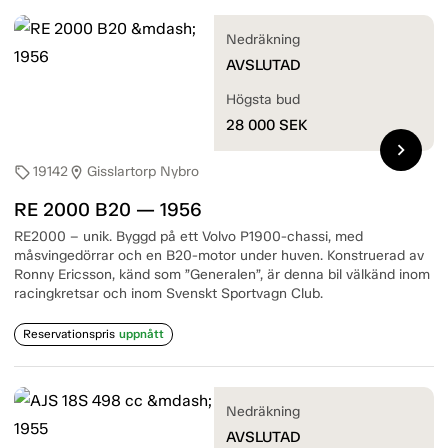
Nedräkning
AVSLUTAD
Högsta bud
28 000
SEK
chevron_right
19142
Gisslartorp Nybro
sell
location_on
RE 2000 B20 — 1956
RE2000 – unik. Byggd på ett Volvo P1900-chassi, med
måsvingedörrar och en B20-motor under huven. Konstruerad av
Ronny Ericsson, känd som ”Generalen”, är denna bil välkänd inom
racingkretsar och inom Svenskt Sportvagn Club.
Reservationspris
uppnått
Nedräkning
AVSLUTAD