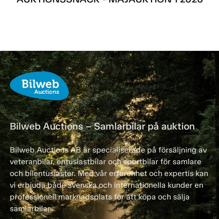
Bilweb Auctions – Samlarbilar på auktion
Bilweb Auctions AB är specialiserade på försäljning av
veteranbilar, entusiastbilar och sportbilar för samlare
och bilentusiaster. Med vår erfarenhet och expertis kan
vi erbjuda både svenska och internationella kunder en
professionell marknadsplats för att köpa och sälja
samlarbilar.