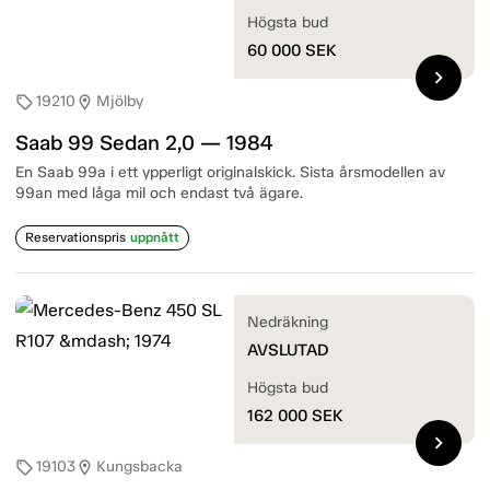
Högsta bud
60 000
SEK
chevron_right
19210
Mjölby
sell
location_on
Saab 99 Sedan 2,0 — 1984
En Saab 99a i ett ypperligt originalskick. Sista årsmodellen av
99an med låga mil och endast två ägare.
Reservationspris
uppnått
Nedräkning
AVSLUTAD
Högsta bud
162 000
SEK
chevron_right
19103
Kungsbacka
sell
location_on