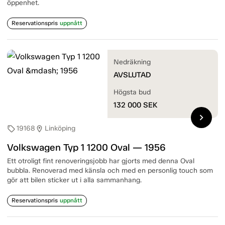
öppenhet.
Reservationspris
uppnått
Nedräkning
AVSLUTAD
Högsta bud
132 000
SEK
chevron_right
19168
Linköping
sell
location_on
Volkswagen Typ 1 1200 Oval — 1956
Ett otroligt fint renoveringsjobb har gjorts med denna Oval
bubbla. Renoverad med känsla och med en personlig touch som
gör att bilen sticker ut i alla sammanhang.
Reservationspris
uppnått