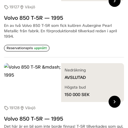
chevron_right
19127
Växjö
sell
location_on
Volvo 850 T-5R — 1995
En av två Volvo 850 T-5R som fick kulören Aubergine Pearl
Metallic från fabrik. En förproduktionsbil tillverkad redan i april
1994.
Reservationspris
uppnått
Nedräkning
AVSLUTAD
Högsta bud
150 000
SEK
chevron_right
19128
Växjö
sell
location_on
Volvo 850 T-5R — 1995
Det här är en bil som inte borde finnas! T-5R tillverkades som gul,