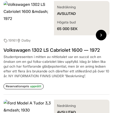
Nedräkning
AVSLUTAD
Högsta bud
65 000
SEK
chevron_right
19161
Dalby
sell
location_on
Volkswagen 1302 LS Cabriolet 1600 — 1972
Studentpresenten i mitten av nittiotalet var en succé och en
önskan om en gul folka-cabriolet blev uppfylld. Idag är bilen lika
gul och har fortfarande glädjepotential, men är en aning ledsen
efter ett flera års brukande och därefter ett stillestånd på över 10
år. NY INFORMATION FINNS UNDER "Beskrivning".
Reservationspris
uppnått
Nedräkning
AVSLUTAD