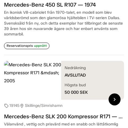
Mercedes-Benz 450 SL R107 — 1974
En ikonisk V8-cabriolet från 1970-talet, en modell som blev
världsberömd som den glamorösa hjältebilen i TV-serien Dallas.
Svensksåld från ny, och detta exemplar har tillbringat de senaste
39 åren hos sin nuvarande ägare och har enbart använts som
sommarbil.
Reservationspris
uppnått
Nedräkning
AVSLUTAD
Högsta bud
50 000
SEK
chevron_right
19145
Skillinge/Simrishamn
sell
location_on
Mercedes-Benz SLK 200 Kompressor R171 — 2005
Välanvänd , vettig och prisvärd med en snabb och lättåtkomlig