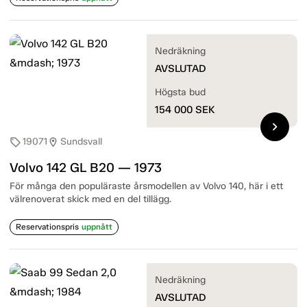
Nedräkning
AVSLUTAD
Högsta bud
154 000
SEK
chevron_right
19071
Sundsvall
sell
location_on
Volvo 142 GL B20 — 1973
För många den populäraste årsmodellen av Volvo 140, här i ett
välrenoverat skick med en del tillägg.
Reservationspris
uppnått
Nedräkning
AVSLUTAD