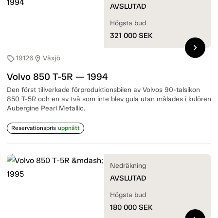
AVSLUTAD
Högsta bud
321 000
SEK
chevron_right
19126
Växjö
sell
location_on
Volvo 850 T-5R — 1994
Den först tillverkade förproduktionsbilen av Volvos 90-talsikon
850 T-5R och en av två som inte blev gula utan målades i kulören
Aubergine Pearl Metallic.
Reservationspris
uppnått
Nedräkning
AVSLUTAD
Högsta bud
180 000
SEK