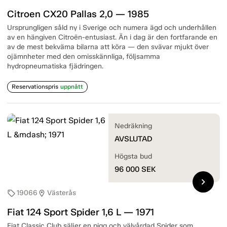
Citroen CX20 Pallas 2,0 — 1985
Ursprungligen såld ny i Sverige och numera ägd och underhållen
av en hängiven Citroën-entusiast. Än i dag är den fortfarande en
av de mest bekväma bilarna att köra — den svävar mjukt över
ojämnheter med den omisskännliga, följsamma
hydropneumatiska fjädringen.
Reservationspris
uppnått
Nedräkning
AVSLUTAD
Högsta bud
96 000
SEK
chevron_right
19066
Västerås
sell
location_on
Fiat 124 Sport Spider 1,6 L — 1971
Fiat Classic Club säljer en pigg och välvårdad Spider som