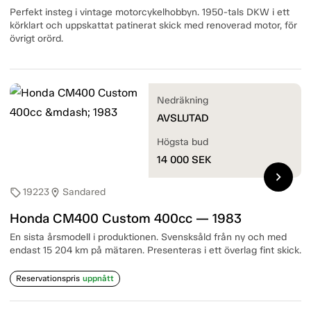
Perfekt insteg i vintage motorcykelhobbyn. 1950-tals DKW i ett
körklart och uppskattat patinerat skick med renoverad motor, för
övrigt orörd.
Nedräkning
AVSLUTAD
Högsta bud
14 000
SEK
chevron_right
19223
Sandared
sell
location_on
Honda CM400 Custom 400cc — 1983
En sista årsmodell i produktionen. Svensksåld från ny och med
endast 15 204 km på mätaren. Presenteras i ett överlag fint skick.
Reservationspris
uppnått