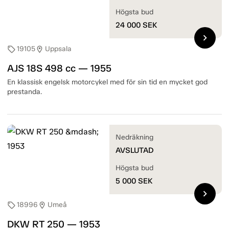
Högsta bud
24 000
SEK
chevron_right
19105
Uppsala
sell
location_on
AJS 18S 498 cc — 1955
En klassisk engelsk motorcykel med för sin tid en mycket god
prestanda.
Nedräkning
AVSLUTAD
Högsta bud
5 000
SEK
chevron_right
18996
Umeå
sell
location_on
DKW RT 250 — 1953