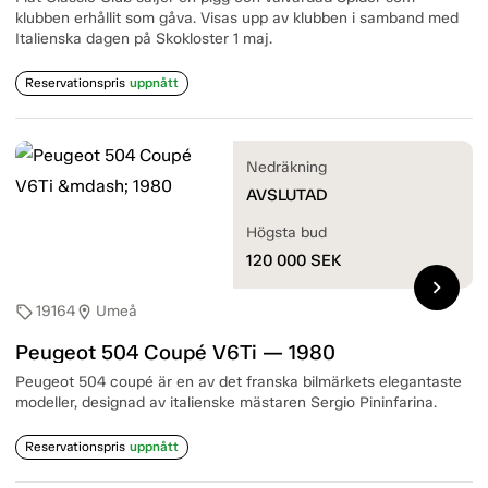
klubben erhållit som gåva. Visas upp av klubben i samband med
Italienska dagen på Skokloster 1 maj.
Reservationspris
uppnått
Nedräkning
AVSLUTAD
Högsta bud
120 000
SEK
chevron_right
19164
Umeå
sell
location_on
Peugeot 504 Coupé V6Ti — 1980
Peugeot 504 coupé är en av det franska bilmärkets elegantaste
modeller, designad av italienske mästaren Sergio Pininfarina.
Reservationspris
uppnått