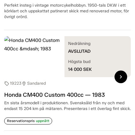
Perfekt insteg i vintage motorcykelhobbyn. 1950-tals DKW i ett
körklart och uppskattat patinerat skick med renoverad motor, för
övrigt orörd.
Nedräkning
AVSLUTAD
Högsta bud
14 000
SEK
chevron_right
19223
Sandared
sell
location_on
Honda CM400 Custom 400cc — 1983
En sista årsmodell i produktionen. Svensksåld från ny och med
endast 15 204 km på mätaren. Presenteras i ett överlag fint skick.
Reservationspris
uppnått