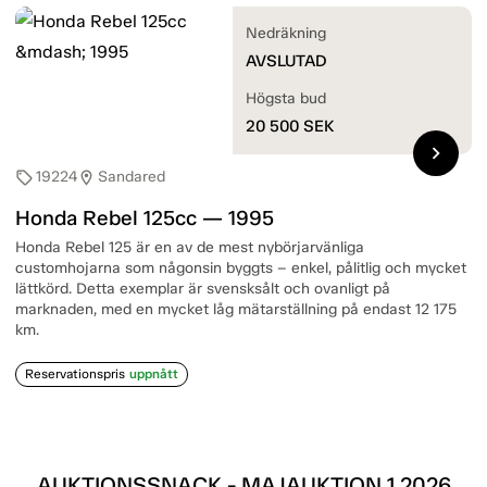
Nedräkning
AVSLUTAD
Högsta bud
20 500
SEK
chevron_right
19224
Sandared
sell
location_on
Honda Rebel 125cc — 1995
Honda Rebel 125 är en av de mest nybörjarvänliga
customhojarna som någonsin byggts – enkel, pålitlig och mycket
lättkörd. Detta exemplar är svensksålt och ovanligt på
marknaden, med en mycket låg mätarställning på endast 12 175
km.
Reservationspris
uppnått
AUKTIONSSNACK - MAJAUKTION 1 2026