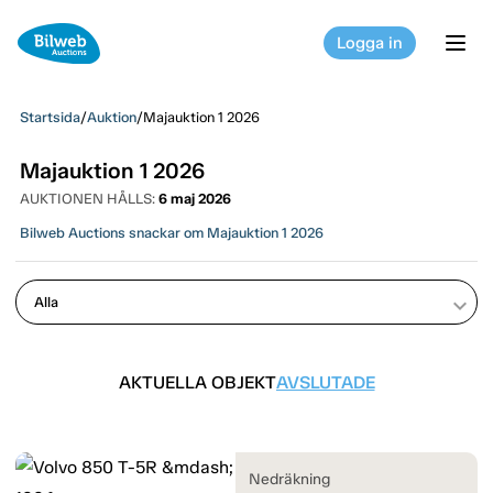
Logga in
tog
Startsida
/
Auktion
/
Majauktion 1 2026
Majauktion 1 2026
AUKTIONEN HÅLLS:
6 maj 2026
Bilweb Auctions snackar om Majauktion 1 2026
keyboard_arrow_down
AKTUELLA OBJEKT
AVSLUTADE
Nedräkning