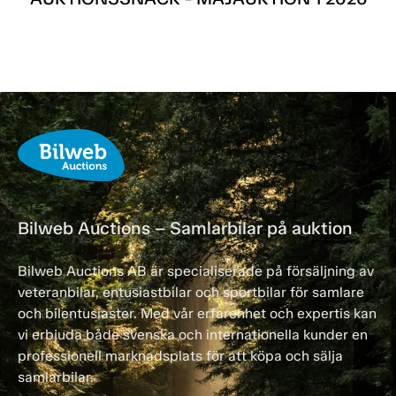
Bilweb Auctions – Samlarbilar på auktion
Bilweb Auctions AB är specialiserade på försäljning av
veteranbilar, entusiastbilar och sportbilar för samlare
och bilentusiaster. Med vår erfarenhet och expertis kan
vi erbjuda både svenska och internationella kunder en
professionell marknadsplats för att köpa och sälja
samlarbilar.