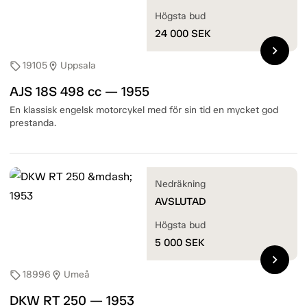
Högsta bud
24 000
SEK
chevron_right
19105
Uppsala
sell
location_on
AJS 18S 498 cc — 1955
En klassisk engelsk motorcykel med för sin tid en mycket god
prestanda.
Nedräkning
AVSLUTAD
Högsta bud
5 000
SEK
chevron_right
18996
Umeå
sell
location_on
DKW RT 250 — 1953