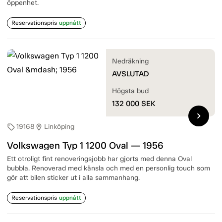
öppenhet.
Reservationspris
uppnått
Nedräkning
AVSLUTAD
Högsta bud
132 000
SEK
chevron_right
19168
Linköping
sell
location_on
Volkswagen Typ 1 1200 Oval — 1956
Ett otroligt fint renoveringsjobb har gjorts med denna Oval
bubbla. Renoverad med känsla och med en personlig touch som
gör att bilen sticker ut i alla sammanhang.
Reservationspris
uppnått