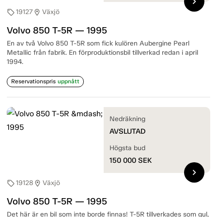
chevron_right
19127
Växjö
sell
location_on
Volvo 850 T-5R — 1995
En av två Volvo 850 T-5R som fick kulören Aubergine Pearl
Metallic från fabrik. En förproduktionsbil tillverkad redan i april
1994.
Reservationspris
uppnått
Nedräkning
AVSLUTAD
Högsta bud
150 000
SEK
chevron_right
19128
Växjö
sell
location_on
Volvo 850 T-5R — 1995
Det här är en bil som inte borde finnas! T-5R tillverkades som gul,