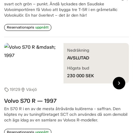
svart och grön – punkt. Ändå lyckades den Saudiske
Volvoimportören få Volvo att bygga tre T-5R i en gråmetallic
Volvokulör. En har överlevt – det är den här!
Reservationspris
uppnått
Nedräkning
AVSLUTAD
Högsta bud
230 000
SEK
chevron_right
19129
Växjö
sell
location_on
Volvo S70 R — 1997
En S70 R i en av de mesta åtråvärda kulörerna - saffran. Den
köptes ny av tuningföretaget SCT och användes då som demobil
och ägs idag av en samlare av Volvos R-modeller.
Reservationspris
uppnått