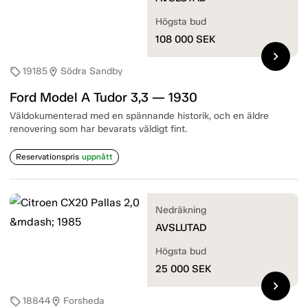
Högsta bud
108 000
SEK
chevron_right
19185
Södra Sandby
sell
location_on
Ford Model A Tudor 3,3 — 1930
Väldokumenterad med en spännande historik, och en äldre
renovering som har bevarats väldigt fint.
Reservationspris
uppnått
Nedräkning
AVSLUTAD
Högsta bud
25 000
SEK
chevron_right
18844
Forsheda
sell
location_on