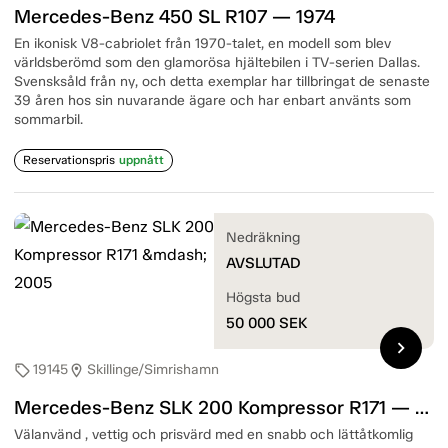
Mercedes-Benz 450 SL R107 — 1974
En ikonisk V8-cabriolet från 1970-talet, en modell som blev
världsberömd som den glamorösa hjältebilen i TV-serien Dallas.
Svensksåld från ny, och detta exemplar har tillbringat de senaste
39 åren hos sin nuvarande ägare och har enbart använts som
sommarbil.
Reservationspris
uppnått
Nedräkning
AVSLUTAD
Högsta bud
50 000
SEK
chevron_right
19145
Skillinge/Simrishamn
sell
location_on
Mercedes-Benz SLK 200 Kompressor R171 — 2005
Välanvänd , vettig och prisvärd med en snabb och lättåtkomlig