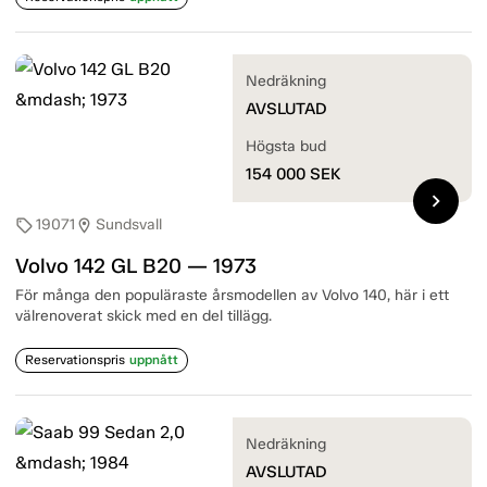
Nedräkning
AVSLUTAD
Högsta bud
154 000
SEK
chevron_right
19071
Sundsvall
sell
location_on
Volvo 142 GL B20 — 1973
För många den populäraste årsmodellen av Volvo 140, här i ett
välrenoverat skick med en del tillägg.
Reservationspris
uppnått
Nedräkning
AVSLUTAD