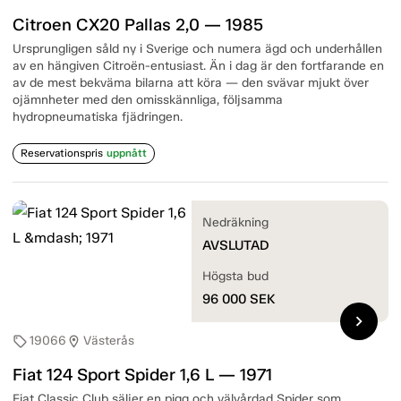
Citroen CX20 Pallas 2,0 — 1985
Ursprungligen såld ny i Sverige och numera ägd och underhållen
av en hängiven Citroën-entusiast. Än i dag är den fortfarande en
av de mest bekväma bilarna att köra — den svävar mjukt över
ojämnheter med den omisskännliga, följsamma
hydropneumatiska fjädringen.
Reservationspris
uppnått
Nedräkning
AVSLUTAD
Högsta bud
96 000
SEK
chevron_right
19066
Västerås
sell
location_on
Fiat 124 Sport Spider 1,6 L — 1971
Fiat Classic Club säljer en pigg och välvårdad Spider som