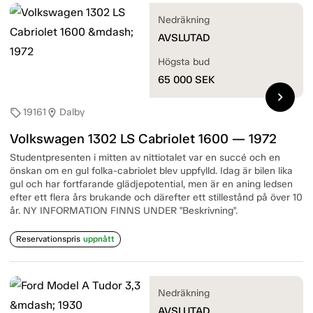
Nedräkning
AVSLUTAD
Högsta bud
65 000
SEK
chevron_right
19161
Dalby
sell
location_on
Volkswagen 1302 LS Cabriolet 1600 — 1972
Studentpresenten i mitten av nittiotalet var en succé och en
önskan om en gul folka-cabriolet blev uppfylld. Idag är bilen lika
gul och har fortfarande glädjepotential, men är en aning ledsen
efter ett flera års brukande och därefter ett stillestånd på över 10
år. NY INFORMATION FINNS UNDER "Beskrivning".
Reservationspris
uppnått
Nedräkning
AVSLUTAD