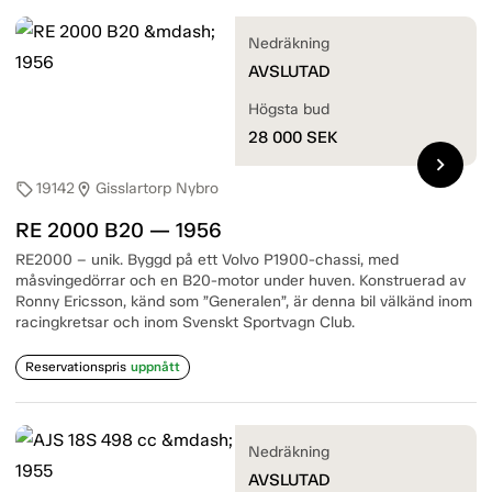
Nedräkning
AVSLUTAD
Högsta bud
28 000
SEK
chevron_right
19142
Gisslartorp Nybro
sell
location_on
RE 2000 B20 — 1956
RE2000 – unik. Byggd på ett Volvo P1900-chassi, med
måsvingedörrar och en B20-motor under huven. Konstruerad av
Ronny Ericsson, känd som ”Generalen”, är denna bil välkänd inom
racingkretsar och inom Svenskt Sportvagn Club.
Reservationspris
uppnått
Nedräkning
AVSLUTAD