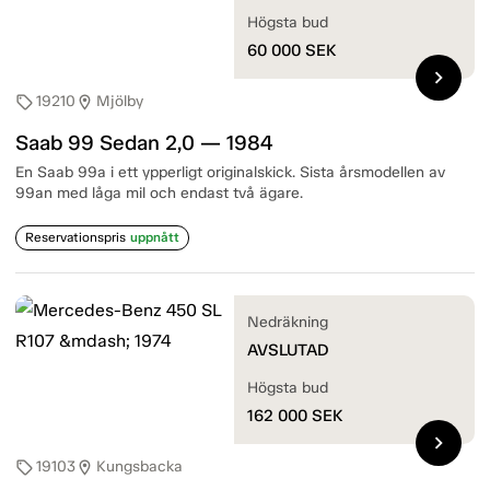
Högsta bud
60 000
SEK
chevron_right
19210
Mjölby
sell
location_on
Saab 99 Sedan 2,0 — 1984
En Saab 99a i ett ypperligt originalskick. Sista årsmodellen av
99an med låga mil och endast två ägare.
Reservationspris
uppnått
Nedräkning
AVSLUTAD
Högsta bud
162 000
SEK
chevron_right
19103
Kungsbacka
sell
location_on