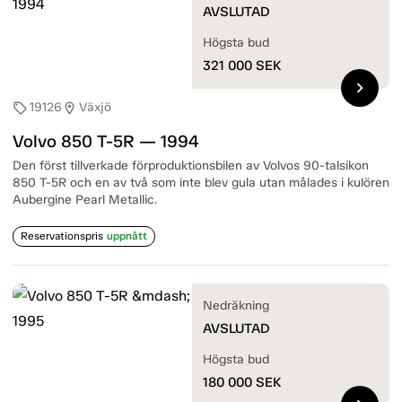
AVSLUTAD
Högsta bud
321 000
SEK
chevron_right
19126
Växjö
sell
location_on
Volvo 850 T-5R — 1994
Den först tillverkade förproduktionsbilen av Volvos 90-talsikon
850 T-5R och en av två som inte blev gula utan målades i kulören
Aubergine Pearl Metallic.
Reservationspris
uppnått
Nedräkning
AVSLUTAD
Högsta bud
180 000
SEK