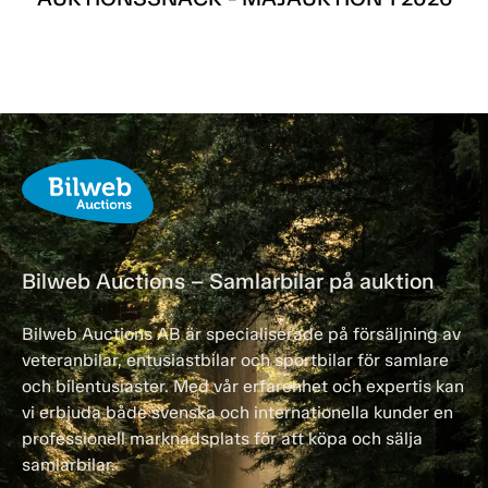
Bilweb Auctions – Samlarbilar på auktion
Bilweb Auctions AB är specialiserade på försäljning av
veteranbilar, entusiastbilar och sportbilar för samlare
och bilentusiaster. Med vår erfarenhet och expertis kan
vi erbjuda både svenska och internationella kunder en
professionell marknadsplats för att köpa och sälja
samlarbilar.