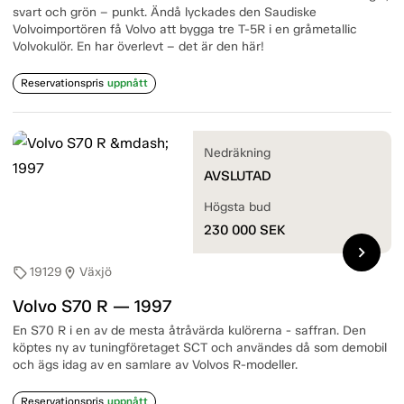
svart och grön – punkt. Ändå lyckades den Saudiske
Volvoimportören få Volvo att bygga tre T-5R i en gråmetallic
Volvokulör. En har överlevt – det är den här!
Reservationspris
uppnått
Nedräkning
AVSLUTAD
Högsta bud
230 000
SEK
chevron_right
19129
Växjö
sell
location_on
Volvo S70 R — 1997
En S70 R i en av de mesta åtråvärda kulörerna - saffran. Den
köptes ny av tuningföretaget SCT och användes då som demobil
och ägs idag av en samlare av Volvos R-modeller.
Reservationspris
uppnått