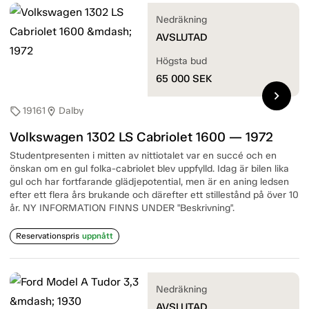
Nedräkning
AVSLUTAD
Högsta bud
65 000
SEK
chevron_right
19161
Dalby
sell
location_on
Volkswagen 1302 LS Cabriolet 1600 — 1972
Studentpresenten i mitten av nittiotalet var en succé och en
önskan om en gul folka-cabriolet blev uppfylld. Idag är bilen lika
gul och har fortfarande glädjepotential, men är en aning ledsen
efter ett flera års brukande och därefter ett stillestånd på över 10
år. NY INFORMATION FINNS UNDER "Beskrivning".
Reservationspris
uppnått
Nedräkning
AVSLUTAD