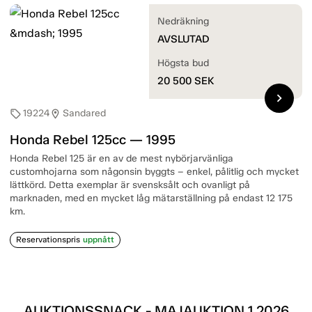
Nedräkning
AVSLUTAD
Högsta bud
20 500
SEK
chevron_right
19224
Sandared
sell
location_on
Honda Rebel 125cc — 1995
Honda Rebel 125 är en av de mest nybörjarvänliga
customhojarna som någonsin byggts – enkel, pålitlig och mycket
lättkörd. Detta exemplar är svensksålt och ovanligt på
marknaden, med en mycket låg mätarställning på endast 12 175
km.
Reservationspris
uppnått
AUKTIONSSNACK - MAJAUKTION 1 2026