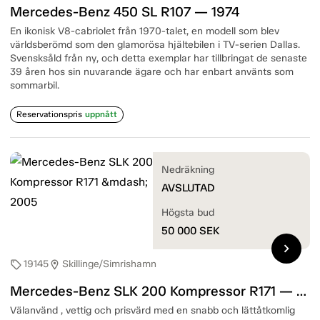
Mercedes-Benz 450 SL R107 — 1974
En ikonisk V8-cabriolet från 1970-talet, en modell som blev
världsberömd som den glamorösa hjältebilen i TV-serien Dallas.
Svensksåld från ny, och detta exemplar har tillbringat de senaste
39 åren hos sin nuvarande ägare och har enbart använts som
sommarbil.
Reservationspris
uppnått
Nedräkning
AVSLUTAD
Högsta bud
50 000
SEK
chevron_right
19145
Skillinge/Simrishamn
sell
location_on
Mercedes-Benz SLK 200 Kompressor R171 — 2005
Välanvänd , vettig och prisvärd med en snabb och lättåtkomlig