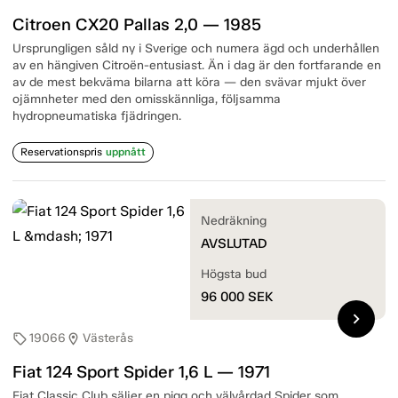
Citroen CX20 Pallas 2,0 — 1985
Ursprungligen såld ny i Sverige och numera ägd och underhållen
av en hängiven Citroën-entusiast. Än i dag är den fortfarande en
av de mest bekväma bilarna att köra — den svävar mjukt över
ojämnheter med den omisskännliga, följsamma
hydropneumatiska fjädringen.
Reservationspris
uppnått
Nedräkning
AVSLUTAD
Högsta bud
96 000
SEK
chevron_right
19066
Västerås
sell
location_on
Fiat 124 Sport Spider 1,6 L — 1971
Fiat Classic Club säljer en pigg och välvårdad Spider som