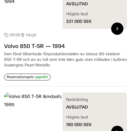
AVSLUTAD
Högsta bud
321 000
SEK
chevron_right
19126
Växjö
sell
location_on
Volvo 850 T-5R — 1994
Den först tillverkade förproduktionsbilen av Volvos 90-talsikon
850 T-5R och en av två som inte blev gula utan målades i kulören
Aubergine Pearl Metallic.
Reservationspris
uppnått
Nedräkning
AVSLUTAD
Högsta bud
180 000
SEK