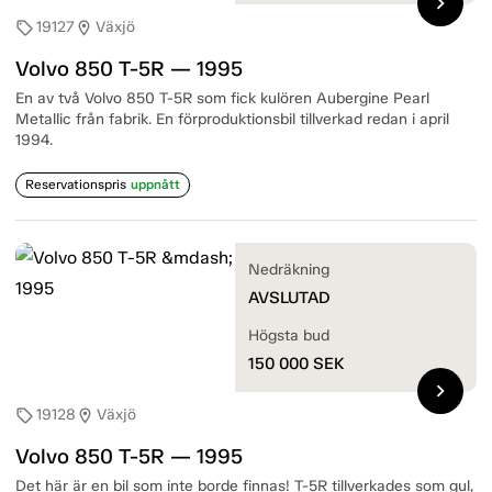
chevron_right
19127
Växjö
sell
location_on
Volvo 850 T-5R — 1995
En av två Volvo 850 T-5R som fick kulören Aubergine Pearl
Metallic från fabrik. En förproduktionsbil tillverkad redan i april
1994.
Reservationspris
uppnått
Nedräkning
AVSLUTAD
Högsta bud
150 000
SEK
chevron_right
19128
Växjö
sell
location_on
Volvo 850 T-5R — 1995
Det här är en bil som inte borde finnas! T-5R tillverkades som gul,