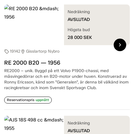
Nedräkning
AVSLUTAD
Högsta bud
28 000
SEK
chevron_right
19142
Gisslartorp Nybro
sell
location_on
RE 2000 B20 — 1956
RE2000 – unik. Byggd på ett Volvo P1900-chassi, med
måsvingedörrar och en B20-motor under huven. Konstruerad av
Ronny Ericsson, känd som ”Generalen”, är denna bil välkänd inom
racingkretsar och inom Svenskt Sportvagn Club.
Reservationspris
uppnått
Nedräkning
AVSLUTAD