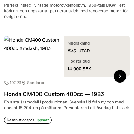
Perfekt insteg i vintage motorcykelhobbyn. 1950-tals DKW i ett
körklart och uppskattat patinerat skick med renoverad motor, för
övrigt orörd.
Nedräkning
AVSLUTAD
Högsta bud
14 000
SEK
chevron_right
19223
Sandared
sell
location_on
Honda CM400 Custom 400cc — 1983
En sista årsmodell i produktionen. Svensksåld från ny och med
endast 15 204 km på mätaren. Presenteras i ett överlag fint skick.
Reservationspris
uppnått