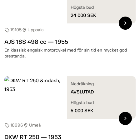
Högsta bud
24 000
SEK
chevron_right
19105
Uppsala
sell
location_on
AJS 18S 498 cc — 1955
En klassisk engelsk motorcykel med för sin tid en mycket god
prestanda.
Nedräkning
AVSLUTAD
Högsta bud
5 000
SEK
chevron_right
18996
Umeå
sell
location_on
DKW RT 250 — 1953