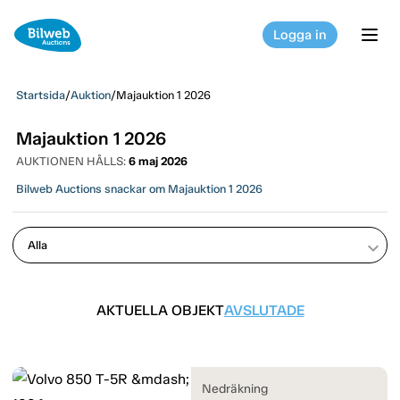
Logga in
tog
Startsida
/
Auktion
/
Majauktion 1 2026
Majauktion 1 2026
AUKTIONEN HÅLLS:
6 maj 2026
Bilweb Auctions snackar om Majauktion 1 2026
keyboard_arrow_down
AKTUELLA OBJEKT
AVSLUTADE
Nedräkning