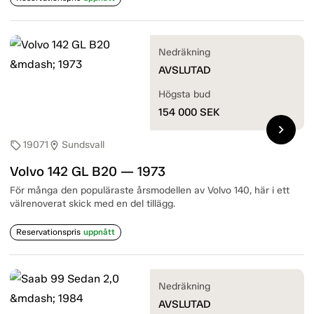
Nedräkning
AVSLUTAD
Högsta bud
154 000
SEK
chevron_right
19071
Sundsvall
sell
location_on
Volvo 142 GL B20 — 1973
För många den populäraste årsmodellen av Volvo 140, här i ett
välrenoverat skick med en del tillägg.
Reservationspris
uppnått
Nedräkning
AVSLUTAD