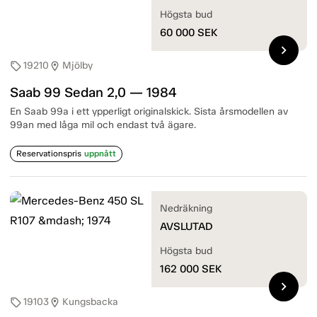
Högsta bud
60 000
SEK
chevron_right
19210
Mjölby
sell
location_on
Saab 99 Sedan 2,0 — 1984
En Saab 99a i ett ypperligt originalskick. Sista årsmodellen av
99an med låga mil och endast två ägare.
Reservationspris
uppnått
Nedräkning
AVSLUTAD
Högsta bud
162 000
SEK
chevron_right
19103
Kungsbacka
sell
location_on