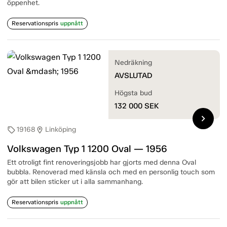
öppenhet.
Reservationspris
uppnått
Nedräkning
AVSLUTAD
Högsta bud
132 000
SEK
chevron_right
19168
Linköping
sell
location_on
Volkswagen Typ 1 1200 Oval — 1956
Ett otroligt fint renoveringsjobb har gjorts med denna Oval
bubbla. Renoverad med känsla och med en personlig touch som
gör att bilen sticker ut i alla sammanhang.
Reservationspris
uppnått