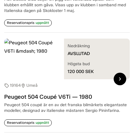
klubben erhållit som gåva. Visas upp av klubben i samband med
Italienska dagen på Skokloster 1 maj.
Reservationspris
uppnått
Nedräkning
AVSLUTAD
Högsta bud
120 000
SEK
chevron_right
19164
Umeå
sell
location_on
Peugeot 504 Coupé V6Ti — 1980
Peugeot 504 coupé är en av det franska bilmärkets elegantaste
modeller, designad av italienske mästaren Sergio Pininfarina.
Reservationspris
uppnått