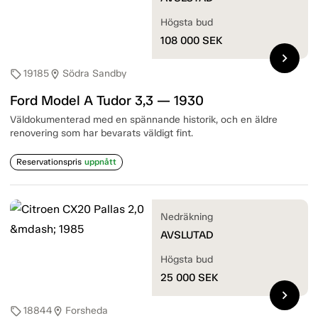
Högsta bud
108 000
SEK
chevron_right
19185
Södra Sandby
sell
location_on
Ford Model A Tudor 3,3 — 1930
Väldokumenterad med en spännande historik, och en äldre
renovering som har bevarats väldigt fint.
Reservationspris
uppnått
Nedräkning
AVSLUTAD
Högsta bud
25 000
SEK
chevron_right
18844
Forsheda
sell
location_on