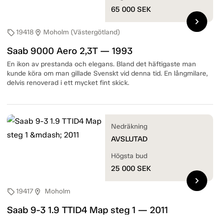
65 000
SEK
chevron_right
19418
Moholm (Västergötland)
sell
location_on
Saab 9000 Aero 2,3T — 1993
En ikon av prestanda och elegans. Bland det häftigaste man
kunde köra om man gillade Svenskt vid denna tid. En långmilare,
delvis renoverad i ett mycket fint skick.
Nedräkning
AVSLUTAD
Högsta bud
25 000
SEK
chevron_right
19417
Moholm
sell
location_on
Saab 9-3 1.9 TTID4 Map steg 1 — 2011