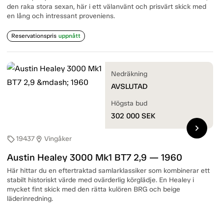
den raka stora sexan, här i ett välanvänt och prisvärt skick med
en lång och intressant proveniens.
Reservationspris
uppnått
Nedräkning
AVSLUTAD
Högsta bud
302 000
SEK
chevron_right
19437
Vingåker
sell
location_on
Austin Healey 3000 Mk1 BT7 2,9 — 1960
Här hittar du en eftertraktad samlarklassiker som kombinerar ett
stabilt historiskt värde med ovärderlig körglädje. En Healey i
mycket fint skick med den rätta kulören BRG och beige
läderinredning.