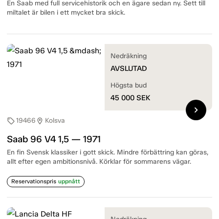
En Saab med full servicehistorik och en ägare sedan ny. Sett till
miltalet är bilen i ett mycket bra skick.
Nedräkning
AVSLUTAD
Högsta bud
45 000
SEK
chevron_right
19466
Kolsva
sell
location_on
Saab 96 V4 1,5 — 1971
En fin Svensk klassiker i gott skick. Mindre förbättring kan göras,
allt efter egen ambitionsnivå. Körklar för sommarens vägar.
Reservationspris
uppnått