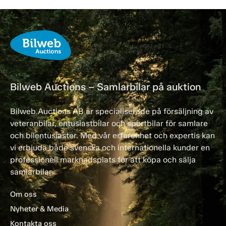
Bilweb Auctions – Samlarbilar på auktion
Bilweb Auctions AB är specialiserade på försäljning av
veteranbilar, entusiastbilar och sportbilar för samlare
och bilentusiaster. Med vår erfarenhet och expertis kan
vi erbjuda både svenska och internationella kunder en
professionell marknadsplats för att köpa och sälja
samlarbilar.
Om oss
Nyheter & Media
Kontakta oss