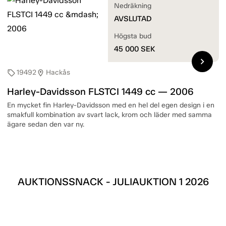
Nedräkning
AVSLUTAD
Högsta bud
45 000
SEK
chevron_right
19492
Hackås
sell
location_on
Harley-Davidsson FLSTCI 1449 cc — 2006
En mycket fin Harley-Davidsson med en hel del egen design i en
smakfull kombination av svart lack, krom och läder med samma
ägare sedan den var ny.
AUKTIONSSNACK - JULIAUKTION 1 2026