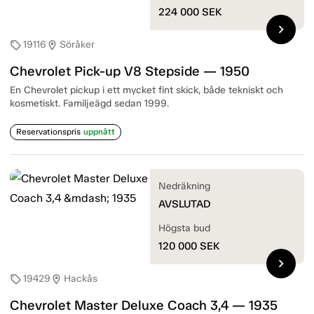
224 000
SEK
chevron_right
19116
Söråker
sell
location_on
Chevrolet Pick-up V8 Stepside — 1950
En Chevrolet pickup i ett mycket fint skick, både tekniskt och
kosmetiskt. Familjeägd sedan 1999.
Reservationspris
uppnått
Nedräkning
AVSLUTAD
Högsta bud
120 000
SEK
chevron_right
19429
Hackås
sell
location_on
Chevrolet Master Deluxe Coach 3,4 — 1935