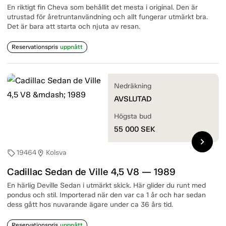
En riktigt fin Cheva som behållit det mesta i original. Den är
utrustad för åretruntanvändning och allt fungerar utmärkt bra.
Det är bara att starta och njuta av resan.
Reservationspris
uppnått
Nedräkning
AVSLUTAD
Högsta bud
55 000
SEK
chevron_right
19464
Kolsva
sell
location_on
Cadillac Sedan de Ville 4,5 V8 — 1989
En härlig Deville Sedan i utmärkt skick. Här glider du runt med
pondus och stil. Importerad när den var ca 1 år och har sedan
dess gått hos nuvarande ägare under ca 36 års tid.
Reservationspris
uppnått