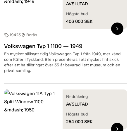
AVSLUTAD
Högsta bud
406 000
SEK
chevron_right
19423
Borås
sell
location_on
Volkswagen Typ 1 1100 — 1949
En mycket sällsynt tidig Volkswagen Typ 1 från 1949, mer känd
som Käfer i Tyskland. Bilen presenteras i ett mycket fint skick
efter att ha tillbringat över 35 år bevarad i ett museum och en
privat samling.
Nedräkning
AVSLUTAD
Högsta bud
254 000
SEK
chevron_right