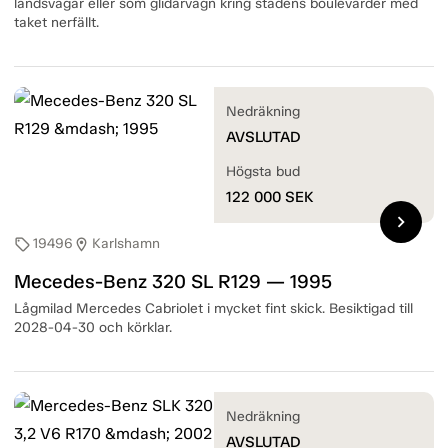
landsvägar eller som glidarvagn kring stadens boulevarder med
taket nerfällt.
Nedräkning
AVSLUTAD
Högsta bud
122 000
SEK
chevron_right
19496
Karlshamn
sell
location_on
Mecedes-Benz 320 SL R129 — 1995
Lågmilad Mercedes Cabriolet i mycket fint skick. Besiktigad till
2028-04-30 och körklar.
Nedräkning
AVSLUTAD