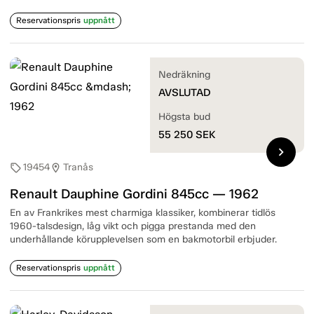
Reservationspris
uppnått
Nedräkning
AVSLUTAD
Högsta bud
55 250
SEK
chevron_right
19454
Tranås
sell
location_on
Renault Dauphine Gordini 845cc — 1962
En av Frankrikes mest charmiga klassiker, kombinerar tidlös
1960-talsdesign, låg vikt och pigga prestanda med den
underhållande körupplevelsen som en bakmotorbil erbjuder.
Reservationspris
uppnått