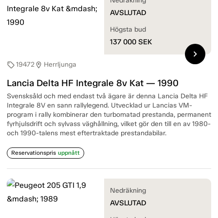
Nedräkning
AVSLUTAD
Högsta bud
137 000
SEK
chevron_right
19472
Herrljunga
sell
location_on
Lancia Delta HF Integrale 8v Kat — 1990
Svensksåld och med endast två ägare är denna Lancia Delta HF
Integrale 8V en sann rallylegend. Utvecklad ur Lancias VM-
program i rally kombinerar den turbomatad prestanda, permanent
fyrhjulsdrift och sylvass väghållning, vilket gör den till en av 1980-
och 1990-talens mest eftertraktade prestandabilar.
Reservationspris
uppnått
Nedräkning
AVSLUTAD