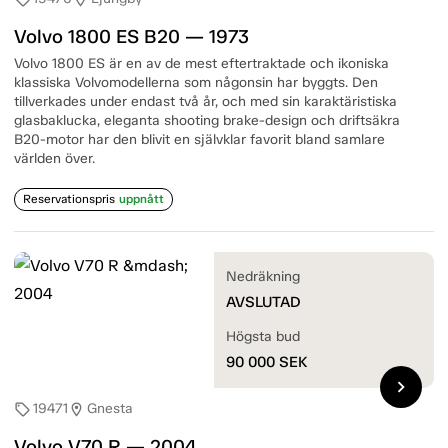
Volvo 1800 ES B20 — 1973
Volvo 1800 ES är en av de mest eftertraktade och ikoniska
klassiska Volvomodellerna som någonsin har byggts. Den
tillverkades under endast två år, och med sin karaktäristiska
glasbaklucka, eleganta shooting brake-design och driftsäkra
B20-motor har den blivit en självklar favorit bland samlare
världen över.
Reservationspris
uppnått
Nedräkning
AVSLUTAD
Högsta bud
90 000
SEK
chevron_right
19471
Gnesta
sell
location_on
Volvo V70 R — 2004