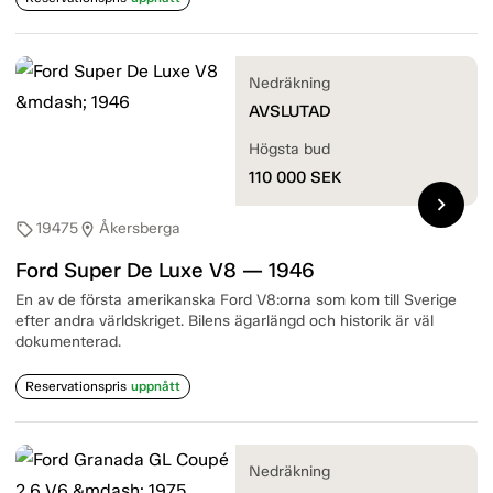
Nedräkning
AVSLUTAD
Högsta bud
110 000
SEK
chevron_right
19475
Åkersberga
sell
location_on
Ford Super De Luxe V8 — 1946
En av de första amerikanska Ford V8:orna som kom till Sverige
efter andra världskriget. Bilens ägarlängd och historik är väl
dokumenterad.
Reservationspris
uppnått
Nedräkning