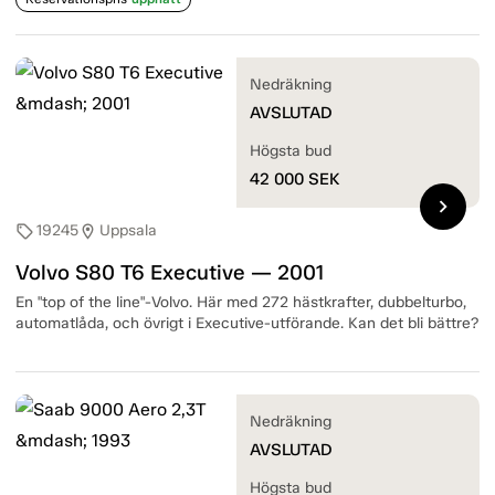
Nedräkning
AVSLUTAD
Högsta bud
42 000
SEK
chevron_right
19245
Uppsala
sell
location_on
Volvo S80 T6 Executive — 2001
En "top of the line"-Volvo. Här med 272 hästkrafter, dubbelturbo,
automatlåda, och övrigt i Executive-utförande. Kan det bli bättre?
Nedräkning
AVSLUTAD
Högsta bud