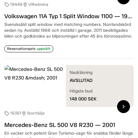
19449
Vilhelmina
sell
location_on
Volkswagen 11A Typ 1 Split Window 1100 — 1950
Svensksåld split window med matching numbers. Norrlandskörd
sedan ny. Avställd 1966 och inställd i garage. 2011 besiktigades
bilen och godkändes av bilprovningen efter 45 års törnrosasömn.
Reservationspris
uppnått
Nedräkning
AVSLUTAD
Högsta bud
148 000
SEK
chevron_right
19361
Norrtälje
sell
location_on
Mercedes-Benz SL 500 V8 R230 — 2001
En vacker och potent Gran Turismo-vagn för snabba färder längs