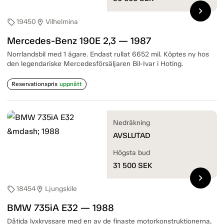
chevron_right
19450
Vilhelmina
sell
location_on
Mercedes-Benz 190E 2,3 — 1987
Norrlandsbil med 1 ägare. Endast rullat 6652 mil. Köptes ny hos
den legendariske Mercedesförsäljaren Bil-Ivar i Hoting.
Reservationspris
uppnått
Nedräkning
AVSLUTAD
Högsta bud
31 500
SEK
chevron_right
18454
Ljungskile
sell
location_on
BMW 735iA E32 — 1988
Dåtida lyxkryssare med en av de finaste motorkonstruktionerna,