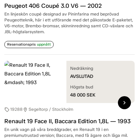
Peugeot 406 Coupé 3.0 V6 — 2002
En linjeskön coupé designad av Pininfarina med beprövad
Peugeotteknik, här i ett utförande med det påkostade E-paketet,
V6-motor, Brembo-bromsar, skinninredning samt CD-växlare och
JBL-högtalarsystem.
Reservationspris
uppnått
Nedräkning
AVSLUTAD
Högsta bud
48 000
SEK
chevron_right
19288
Segeltorp / Stockholm
sell
location_on
Renault 19 Face II, Baccara Edition 1,8L — 1993
En unik vagn på våra breddgrader, en Renault 19 i en
premiumutrustad version; Baccara, med få ägare och låga mil.