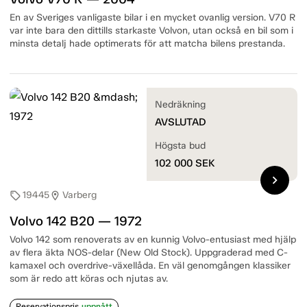
En av Sveriges vanligaste bilar i en mycket ovanlig version. V70 R
var inte bara den dittills starkaste Volvon, utan också en bil som i
minsta detalj hade optimerats för att matcha bilens prestanda.
Nedräkning
AVSLUTAD
Högsta bud
102 000
SEK
chevron_right
19445
Varberg
sell
location_on
Volvo 142 B20 — 1972
Volvo 142 som renoverats av en kunnig Volvo-entusiast med hjälp
av flera äkta NOS-delar (New Old Stock). Uppgraderad med C-
kamaxel och overdrive-växellåda. En väl genomgången klassiker
som är redo att köras och njutas av.
Reservationspris
uppnått