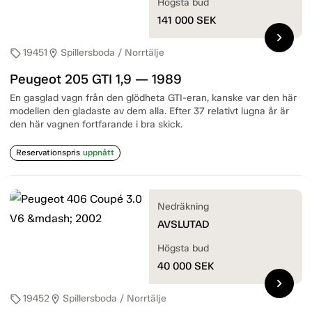
Högsta bud
141 000
SEK
chevron_right
19451
Spillersboda / Norrtälje
sell
location_on
Peugeot 205 GTI 1,9 — 1989
En gasglad vagn från den glödheta GTI-eran, kanske var den här
modellen den gladaste av dem alla. Efter 37 relativt lugna år är
den här vagnen fortfarande i bra skick.
Reservationspris
uppnått
Nedräkning
AVSLUTAD
Högsta bud
40 000
SEK
chevron_right
19452
Spillersboda / Norrtälje
sell
location_on