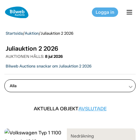
Logga in
tog
Startsida
/
Auktion
/
Juliauktion 2 2026
Juliauktion 2 2026
AUKTIONEN HÅLLS:
8 jul 2026
Bilweb Auctions snackar om Juliauktion 2 2026
keyboard_arrow_down
AKTUELLA OBJEKT
AVSLUTADE
Nedräkning