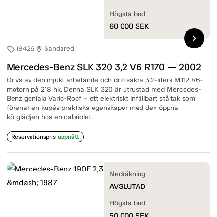
Högsta bud
60 000
SEK
chevron_right
19426
Sandared
sell
location_on
Mercedes-Benz SLK 320 3,2 V6 R170 — 2002
Drivs av den mjukt arbetande och driftsäkra 3,2-liters M112 V6-
motorn på 218 hk. Denna SLK 320 är utrustad med Mercedes-
Benz geniala Vario-Roof – ett elektriskt infällbart ståltak som
förenar en kupés praktiska egenskaper med den öppna
körglädjen hos en cabriolet.
Reservationspris
uppnått
Nedräkning
AVSLUTAD
Högsta bud
50 000
SEK