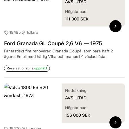
AVSLUTAD
Högsta bud
111 000
SEK
chevron_right
19485
Tollarp
sell
location_on
Ford Granada GL Coupé 2,6 V6 — 1975
Fantastiskt fint renoverad Granada Coupé, som bara haft 2
ägare. En bil med härlig V6:a och manuell 4 växlad låda.
Reservationspris
uppnått
Nedräkning
AVSLUTAD
Högsta bud
156 000
SEK
chevron_right
19470
Ljungby
sell
location_on