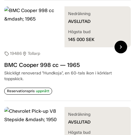
Nedräkning
AVSLUTAD
Högsta bud
145 000
SEK
chevron_right
19486
Tollarp
sell
location_on
BMC Cooper 998 cc — 1965
Skickligt renoverad "Hundkoja", en 60-tals ikon i körklart
toppskick.
Reservationspris
uppnått
Nedräkning
AVSLUTAD
Högsta bud