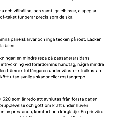
 och välhållna, och samtliga elhissar, elspeglar
oof-taket fungerar precis som de ska.
ämna panelskarvar och inga tecken på rost. Lacken
a bilen.
kningar: en mindre repa på passagerarsidans
 intryckning vid förardörrens handtag, några mindre
 den främre stötfångaren under vänster strålkastare
skött utan synliga skador eller rostangrepp.
K 320 som är redo att avnjutas från första dagen.
örupplevelse och gott om kraft under huven
n av prestanda, komfort och körglädje. En prisvärd