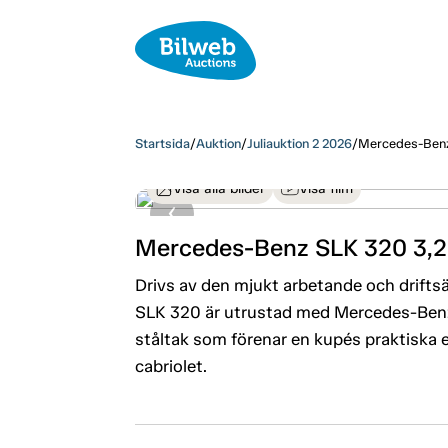
Startsida
/
Auktion
/
Juliauktion 2 2026
/
Mercedes-Benz
Visa alla bilder
Visa film
Mercedes-Benz SLK 320 3,
Drivs av den mjukt arbetande och drifts
SLK 320 är utrustad med Mercedes-Benz ge
ståltak som förenar en kupés praktiska
cabriolet.