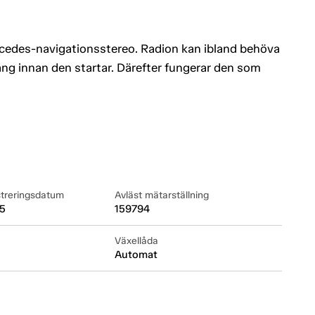
rcedes-navigationsstereo. Radion kan ibland behöva
ng innan den startar. Därefter fungerar den som
streringsdatum
Avläst mätarställning
5
159794
Växellåda
Automat