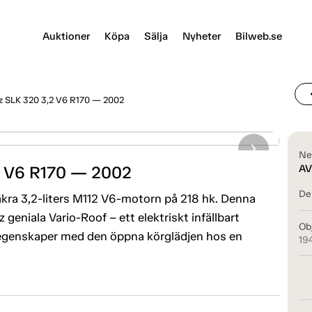
Auktioner
Köpa
Sälja
Nyheter
Bilweb.se
chevr
 SLK 320 3,2 V6 R170 — 2002
Ne
2 V6 R170 — 2002
AV
Del
äkra 3,2-liters M112 V6-motorn på 218 hk. Denna
niala Vario-Roof – ett elektriskt infällbart
Ob
 egenskaper med den öppna körglädjen hos en
19