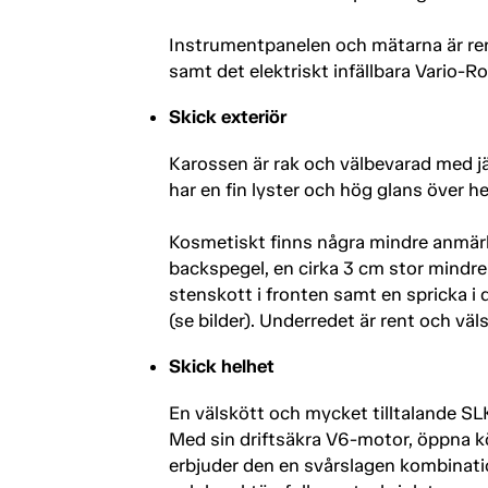
Instrumentpanelen och mätarna är rena
samt det elektriskt infällbara Vario-R
Skick exteriör
Karossen är rak och välbevarad med j
har en fin lyster och hög glans över hel
Kosmetiskt finns några mindre anmär
backspegel, en cirka 3 cm stor mindre
stenskott i fronten samt en spricka i
(se bilder). Underredet är rent och väl
Skick helhet
En välskött och mycket tilltalande SL
Med sin driftsäkra V6-motor, öppna k
erbjuder den en svårslagen kombinatio