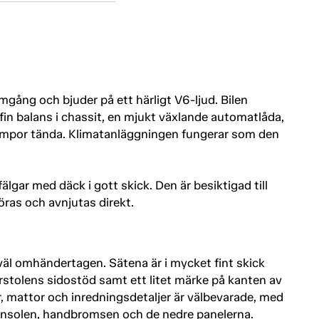
mgång och bjuder på ett härligt V6-ljud. Bilen
n balans i chassit, en mjukt växlande automatlåda,
lampor tända. Klimatanläggningen fungerar som den
fälgar med däck i gott skick. Den är besiktigad till
ras och avnjutas direkt.
 väl omhändertagen. Sätena är i mycket fint skick
rstolens sidostöd samt ett litet märke på kanten av
r, mattor och inredningsdetaljer är välbevarade, med
onsolen, handbromsen och de nedre panelerna.