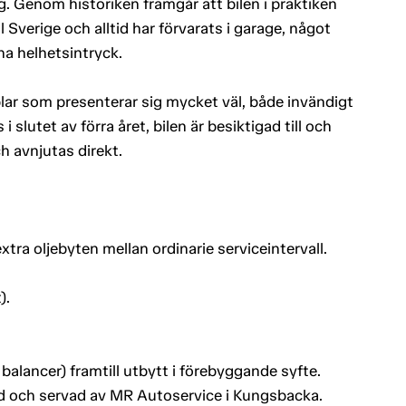
. Genom historiken framgår att bilen i praktiken
 Sverige och alltid har förvarats i garage, något
na helhetsintryck.
lar som presenterar sig mycket väl, både invändigt
 slutet av förra året, bilen är besiktigad till och
h avnjutas direkt.
tra oljebyten mellan ordinarie serviceintervall.
).
alancer) framtill utbytt i förebyggande syfte.
d och servad av MR Autoservice i Kungsbacka.