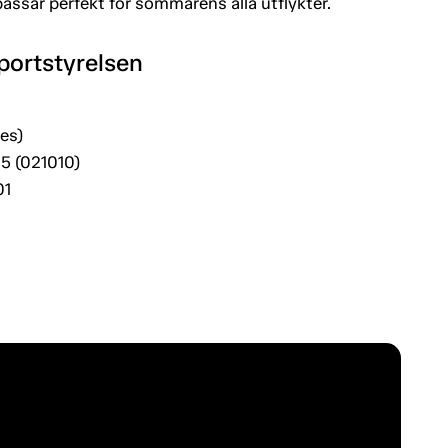
assar perfekt för sommarens alla utflykter.
portstyrelsen
es)
5 (021010)
01