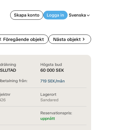
Skapa konto
Logga in
Svenska
arrow_back_ios
on_left
chevron_right
Föregående objekt
Nästa objekt
dräkning
Högsta bud
SLUTAD
60 000
SEK
betalning från:
719
SEK/mån
jektnr
Lagerort
426
Sandared
Reservationspris:
uppnått