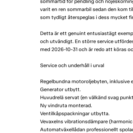
sommartid för pendling och nöjeskörning
varit en ren sommarbil sedan den kom till
som tydligt återspeglas i dess mycket fi
Detta är ett genuint entusiastägt exemp
och utvändigt. En större service utfördes i
med 2026-10-31 och är redo att köras oc
Service och underhåll i urval
Regelbundna motoroljebyten, inklusive ex
Generator utbytt.
Huvudrelä servat (en välkänd svag punkt
Ny vindruta monterad.
Ventilkåpspackningar utbytta.
Vevaxelns vibrationsdämpare (harmonic b
Automatväxellådan professionellt spola