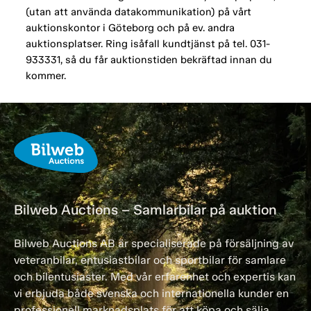
(utan att använda datakommunikation) på vårt
auktionskontor i Göteborg och på ev. andra
auktionsplatser. Ring isåfall kundtjänst på tel. 031-
933331, så du får auktionstiden bekräftad innan du
kommer.
Bilweb Auctions – Samlarbilar på auktion
Bilweb Auctions AB är specialiserade på försäljning av
veteranbilar, entusiastbilar och sportbilar för samlare
och bilentusiaster. Med vår erfarenhet och expertis kan
vi erbjuda både svenska och internationella kunder en
professionell marknadsplats för att köpa och sälja