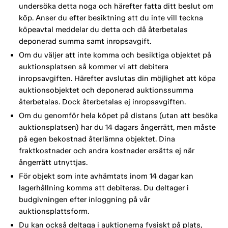
undersöka detta noga och härefter fatta ditt beslut om
köp. Anser du efter besiktning att du inte vill teckna
köpeavtal meddelar du detta och då återbetalas
deponerad summa samt inropsavgift.
Om du väljer att inte komma och besiktiga objektet på
auktionsplatsen så kommer vi att debitera
inropsavgiften. Härefter avslutas din möjlighet att köpa
auktionsobjektet och deponerad auktionssumma
återbetalas. Dock återbetalas ej inropsavgiften.
Om du genomför hela köpet på distans (utan att besöka
auktionsplatsen) har du 14 dagars ångerrätt, men måste
på egen bekostnad återlämna objektet. Dina
fraktkostnader och andra kostnader ersätts ej när
ångerrätt utnyttjas.
För objekt som inte avhämtats inom 14 dagar kan
lagerhållning komma att debiteras. Du deltager i
budgivningen efter inloggning på vår
auktionsplattsform.
Du kan också deltaga i auktionerna fysiskt på plats,