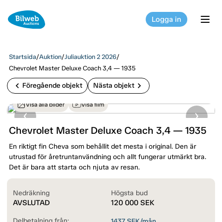
Logga in
tog
Startsida
/
Auktion
/
Juliauktion 2 2026
/
Chevrolet Master Deluxe Coach 3,4 — 1935
chevron_left
chevron_right
Föregående objekt
Nästa objekt
Visa alla bilder
Visa film
Chevrolet Master Deluxe Coach 3,4 — 1935
En riktigt fin Cheva som behållit det mesta i original. Den är
utrustad för åretruntanvändning och allt fungerar utmärkt bra.
Det är bara att starta och njuta av resan.
Nedräkning
Högsta bud
AVSLUTAD
120 000
SEK
Delbetalning från:
1437
SEK/mån