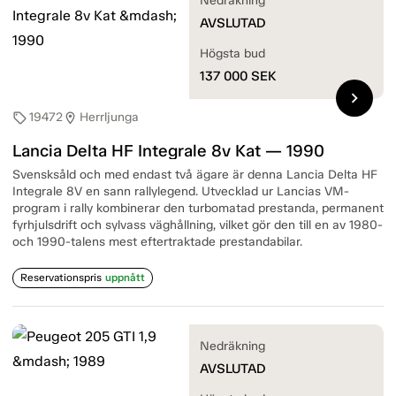
Nedräkning
AVSLUTAD
Högsta bud
137 000
SEK
chevron_right
19472
Herrljunga
sell
location_on
Lancia Delta HF Integrale 8v Kat — 1990
Svensksåld och med endast två ägare är denna Lancia Delta HF
Integrale 8V en sann rallylegend. Utvecklad ur Lancias VM-
program i rally kombinerar den turbomatad prestanda, permanent
fyrhjulsdrift och sylvass väghållning, vilket gör den till en av 1980-
och 1990-talens mest eftertraktade prestandabilar.
Reservationspris
uppnått
Nedräkning
AVSLUTAD