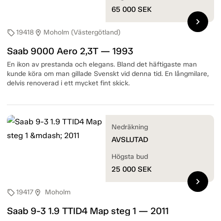
65 000
SEK
chevron_right
19418
Moholm (Västergötland)
sell
location_on
Saab 9000 Aero 2,3T — 1993
En ikon av prestanda och elegans. Bland det häftigaste man
kunde köra om man gillade Svenskt vid denna tid. En långmilare,
delvis renoverad i ett mycket fint skick.
Nedräkning
AVSLUTAD
Högsta bud
25 000
SEK
chevron_right
19417
Moholm
sell
location_on
Saab 9-3 1.9 TTID4 Map steg 1 — 2011