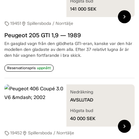
Högsta bud
141 000
SEK
chevron_right
19451
Spillersboda / Norrtälje
sell
location_on
Peugeot 205 GTI 1,9 — 1989
En gasglad vagn från den glödheta GTI-eran, kanske var den här
modellen den gladaste av dem alla. Efter 37 relativt lugna år är
den här vagnen fortfarande i bra skick.
Reservationspris
uppnått
Nedräkning
AVSLUTAD
Högsta bud
40 000
SEK
chevron_right
19452
Spillersboda / Norrtälje
sell
location_on