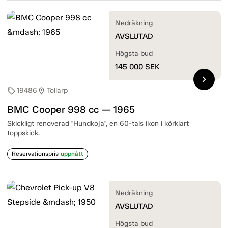
Nedräkning
AVSLUTAD
Högsta bud
145 000
SEK
chevron_right
19486
Tollarp
sell
location_on
BMC Cooper 998 cc — 1965
Skickligt renoverad "Hundkoja", en 60-tals ikon i körklart
toppskick.
Reservationspris
uppnått
Nedräkning
AVSLUTAD
Högsta bud