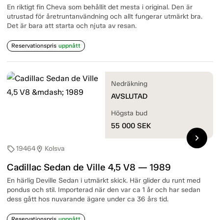
En riktigt fin Cheva som behållit det mesta i original. Den är
utrustad för åretruntanvändning och allt fungerar utmärkt bra.
Det är bara att starta och njuta av resan.
Reservationspris
uppnått
Nedräkning
AVSLUTAD
Högsta bud
55 000
SEK
chevron_right
19464
Kolsva
sell
location_on
Cadillac Sedan de Ville 4,5 V8 — 1989
En härlig Deville Sedan i utmärkt skick. Här glider du runt med
pondus och stil. Importerad när den var ca 1 år och har sedan
dess gått hos nuvarande ägare under ca 36 års tid.
Reservationspris
uppnått