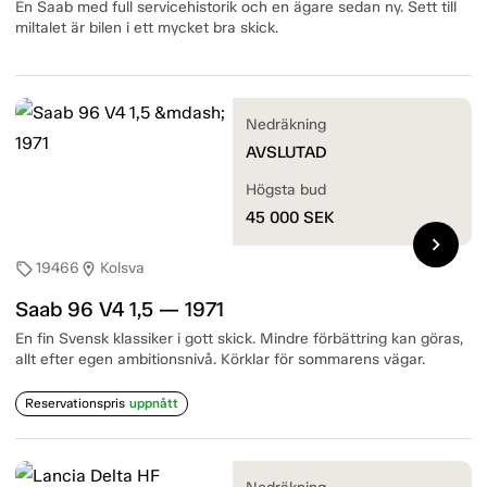
En Saab med full servicehistorik och en ägare sedan ny. Sett till
miltalet är bilen i ett mycket bra skick.
Nedräkning
AVSLUTAD
Högsta bud
45 000
SEK
chevron_right
19466
Kolsva
sell
location_on
Saab 96 V4 1,5 — 1971
En fin Svensk klassiker i gott skick. Mindre förbättring kan göras,
allt efter egen ambitionsnivå. Körklar för sommarens vägar.
Reservationspris
uppnått