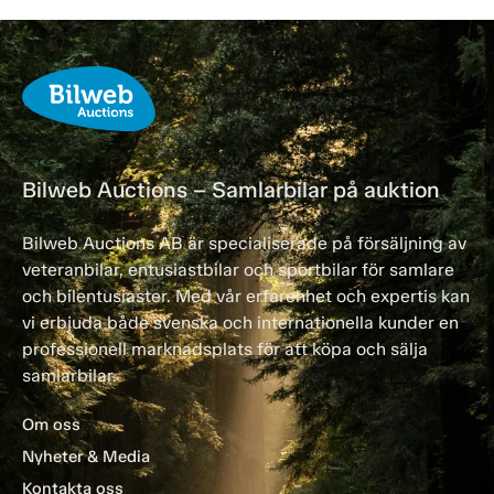
Bilweb Auctions – Samlarbilar på auktion
Bilweb Auctions AB är specialiserade på försäljning av
veteranbilar, entusiastbilar och sportbilar för samlare
och bilentusiaster. Med vår erfarenhet och expertis kan
vi erbjuda både svenska och internationella kunder en
professionell marknadsplats för att köpa och sälja
samlarbilar.
Om oss
Nyheter & Media
Kontakta oss