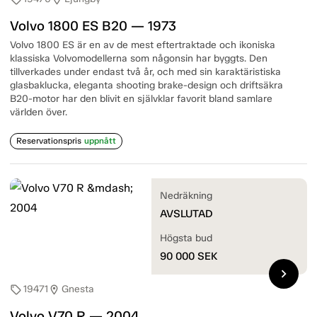
Volvo 1800 ES B20 — 1973
Volvo 1800 ES är en av de mest eftertraktade och ikoniska
klassiska Volvomodellerna som någonsin har byggts. Den
tillverkades under endast två år, och med sin karaktäristiska
glasbaklucka, eleganta shooting brake-design och driftsäkra
B20-motor har den blivit en självklar favorit bland samlare
världen över.
Reservationspris
uppnått
Nedräkning
AVSLUTAD
Högsta bud
90 000
SEK
chevron_right
19471
Gnesta
sell
location_on
Volvo V70 R — 2004