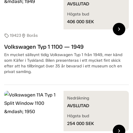
AVSLUTAD
Högsta bud
406 000
SEK
chevron_right
19423
Borås
sell
location_on
Volkswagen Typ 1 1100 — 1949
En mycket sällsynt tidig Volkswagen Typ 1 från 1949, mer känd
som Käfer i Tyskland. Bilen presenteras i ett mycket fint skick
efter att ha tillbringat över 35 år bevarad i ett museum och en
privat samling.
Nedräkning
AVSLUTAD
Högsta bud
254 000
SEK
chevron_right