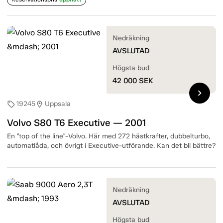
Nedräkning
AVSLUTAD
Högsta bud
42 000
SEK
chevron_right
19245
Uppsala
sell
location_on
Volvo S80 T6 Executive — 2001
En "top of the line"-Volvo. Här med 272 hästkrafter, dubbelturbo,
automatlåda, och övrigt i Executive-utförande. Kan det bli bättre?
Nedräkning
AVSLUTAD
Högsta bud