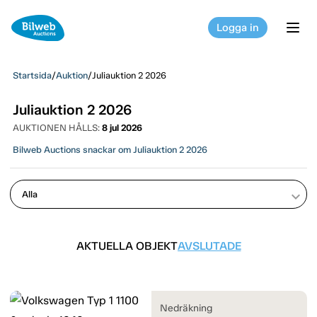
Logga in
tog
Startsida
/
Auktion
/
Juliauktion 2 2026
Juliauktion 2 2026
AUKTIONEN HÅLLS:
8 jul 2026
Bilweb Auctions snackar om Juliauktion 2 2026
keyboard_arrow_down
AKTUELLA OBJEKT
AVSLUTADE
Nedräkning