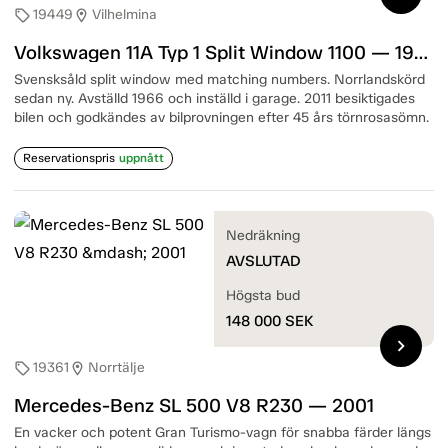
19449
Vilhelmina
sell
location_on
Volkswagen 11A Typ 1 Split Window 1100 — 1950
Svensksåld split window med matching numbers. Norrlandskörd
sedan ny. Avställd 1966 och inställd i garage. 2011 besiktigades
bilen och godkändes av bilprovningen efter 45 års törnrosasömn.
Reservationspris
uppnått
Nedräkning
AVSLUTAD
Högsta bud
148 000
SEK
chevron_right
19361
Norrtälje
sell
location_on
Mercedes-Benz SL 500 V8 R230 — 2001
En vacker och potent Gran Turismo-vagn för snabba färder längs