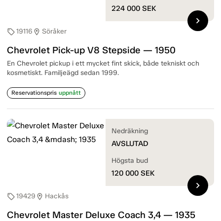
224 000
SEK
chevron_right
19116
Söråker
sell
location_on
Chevrolet Pick-up V8 Stepside — 1950
En Chevrolet pickup i ett mycket fint skick, både tekniskt och
kosmetiskt. Familjeägd sedan 1999.
Reservationspris
uppnått
Nedräkning
AVSLUTAD
Högsta bud
120 000
SEK
chevron_right
19429
Hackås
sell
location_on
Chevrolet Master Deluxe Coach 3,4 — 1935