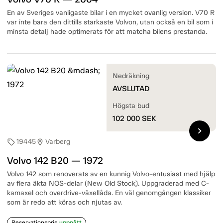
En av Sveriges vanligaste bilar i en mycket ovanlig version. V70 R
var inte bara den dittills starkaste Volvon, utan också en bil som i
minsta detalj hade optimerats för att matcha bilens prestanda.
Nedräkning
AVSLUTAD
Högsta bud
102 000
SEK
chevron_right
19445
Varberg
sell
location_on
Volvo 142 B20 — 1972
Volvo 142 som renoverats av en kunnig Volvo-entusiast med hjälp
av flera äkta NOS-delar (New Old Stock). Uppgraderad med C-
kamaxel och overdrive-växellåda. En väl genomgången klassiker
som är redo att köras och njutas av.
Reservationspris
uppnått