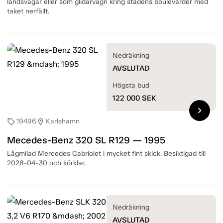
landsvägar eller som glidarvagn kring stadens boulevarder med
taket nerfällt.
Nedräkning
AVSLUTAD
Högsta bud
122 000
SEK
chevron_right
19496
Karlshamn
sell
location_on
Mecedes-Benz 320 SL R129 — 1995
Lågmilad Mercedes Cabriolet i mycket fint skick. Besiktigad till
2028-04-30 och körklar.
Nedräkning
AVSLUTAD