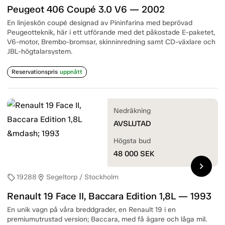
Peugeot 406 Coupé 3.0 V6 — 2002
En linjeskön coupé designad av Pininfarina med beprövad
Peugeotteknik, här i ett utförande med det påkostade E-paketet,
V6-motor, Brembo-bromsar, skinninredning samt CD-växlare och
JBL-högtalarsystem.
Reservationspris
uppnått
Nedräkning
AVSLUTAD
Högsta bud
48 000
SEK
chevron_right
19288
Segeltorp / Stockholm
sell
location_on
Renault 19 Face II, Baccara Edition 1,8L — 1993
En unik vagn på våra breddgrader, en Renault 19 i en
premiumutrustad version; Baccara, med få ägare och låga mil.