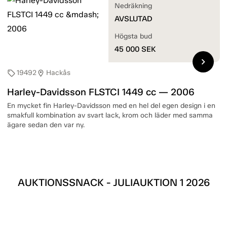
Nedräkning
AVSLUTAD
Högsta bud
45 000
SEK
chevron_right
19492
Hackås
sell
location_on
Harley-Davidsson FLSTCI 1449 cc — 2006
En mycket fin Harley-Davidsson med en hel del egen design i en
smakfull kombination av svart lack, krom och läder med samma
ägare sedan den var ny.
AUKTIONSSNACK - JULIAUKTION 1 2026