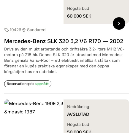
Högsta bud
60 000
SEK
chevron_right
19426
Sandared
sell
location_on
Mercedes-Benz SLK 320 3,2 V6 R170 — 2002
Drivs av den mjukt arbetande och driftsäkra 3,2-liters M112 V6-
motorn på 218 hk. Denna SLK 320 är utrustad med Mercedes-
Benz geniala Vario-Roof – ett elektriskt infällbart ståltak som
förenar en kupés praktiska egenskaper med den öppna
körglädjen hos en cabriolet.
Reservationspris
uppnått
Nedräkning
AVSLUTAD
Högsta bud
50 000
SEK