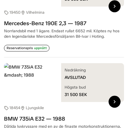
chevron_right
19450
Vilhelmina
sell
location_on
Mercedes-Benz 190E 2,3 — 1987
Norrlandsbil med 1 ägare. Endast rullat 6652 mil. Köptes ny hos
den legendariske Mercedesförsäljaren Bil-Ivar i Hoting.
Reservationspris
uppnått
Nedräkning
AVSLUTAD
Högsta bud
31 500
SEK
chevron_right
18454
Ljungskile
sell
location_on
BMW 735iA E32 — 1988
Dåtida lyxkryssare med en av de finaste motorkonstruktionerna,