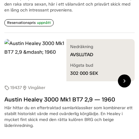
den raka stora sexan, här i ett välanvänt och prisvärt skick med
en lång och intressant proveniens.
Reservationspris
uppnått
Nedräkning
AVSLUTAD
Högsta bud
302 000
SEK
chevron_right
19437
Vingåker
sell
location_on
Austin Healey 3000 Mk1 BT7 2,9 — 1960
Här hittar du en eftertraktad samlarklassiker som kombinerar ett
stabilt historiskt värde med ovärderlig körglädje. En Healey i
mycket fint skick med den rätta kulören BRG och beige
läderinredning.