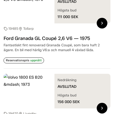
AVSLUTAD
Högsta bud
111 000
SEK
chevron_right
19485
Tollarp
sell
location_on
Ford Granada GL Coupé 2,6 V6 — 1975
Fantastiskt fint renoverad Granada Coupé, som bara haft 2
ägare. En bil med härlig V6:a och manuell 4 växlad låda.
Reservationspris
uppnått
Nedräkning
AVSLUTAD
Högsta bud
156 000
SEK
chevron_right
19470
Ljungby
sell
location_on