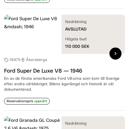
Nedräkning
AVSLUTAD
Högsta bud
110 000
SEK
chevron_right
19475
Åkersberga
sell
location_on
Ford Super De Luxe V8 — 1946
En av de första amerikanska Ford V8:orna som kom till Sverige
efter andra världskriget. Bilens ägarlängd och historik är väl
dokumenterad.
Reservationspris
uppnått
Nedräkning