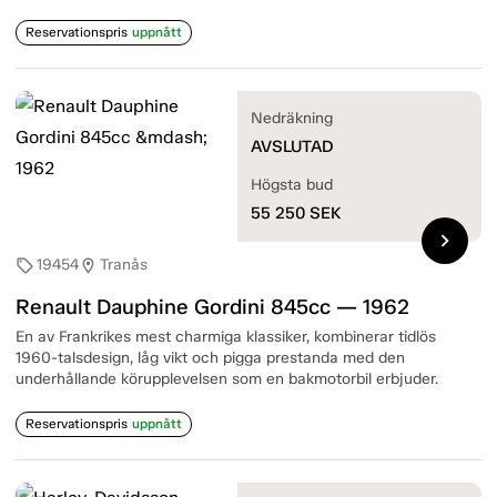
Reservationspris
uppnått
Nedräkning
AVSLUTAD
Högsta bud
55 250
SEK
chevron_right
19454
Tranås
sell
location_on
Renault Dauphine Gordini 845cc — 1962
En av Frankrikes mest charmiga klassiker, kombinerar tidlös
1960-talsdesign, låg vikt och pigga prestanda med den
underhållande körupplevelsen som en bakmotorbil erbjuder.
Reservationspris
uppnått