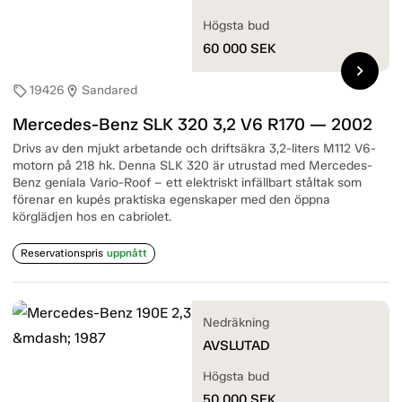
Högsta bud
60 000
SEK
chevron_right
19426
Sandared
sell
location_on
Mercedes-Benz SLK 320 3,2 V6 R170 — 2002
Drivs av den mjukt arbetande och driftsäkra 3,2-liters M112 V6-
motorn på 218 hk. Denna SLK 320 är utrustad med Mercedes-
Benz geniala Vario-Roof – ett elektriskt infällbart ståltak som
förenar en kupés praktiska egenskaper med den öppna
körglädjen hos en cabriolet.
Reservationspris
uppnått
Nedräkning
AVSLUTAD
Högsta bud
50 000
SEK