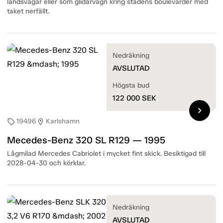
landsvägar eller som glidarvagn kring stadens boulevarder med
taket nerfällt.
Nedräkning
AVSLUTAD
Högsta bud
122 000
SEK
chevron_right
19496
Karlshamn
sell
location_on
Mecedes-Benz 320 SL R129 — 1995
Lågmilad Mercedes Cabriolet i mycket fint skick. Besiktigad till
2028-04-30 och körklar.
Nedräkning
AVSLUTAD