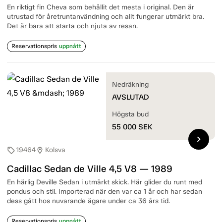
En riktigt fin Cheva som behållit det mesta i original. Den är
utrustad för åretruntanvändning och allt fungerar utmärkt bra.
Det är bara att starta och njuta av resan.
Reservationspris
uppnått
Nedräkning
AVSLUTAD
Högsta bud
55 000
SEK
chevron_right
19464
Kolsva
sell
location_on
Cadillac Sedan de Ville 4,5 V8 — 1989
En härlig Deville Sedan i utmärkt skick. Här glider du runt med
pondus och stil. Importerad när den var ca 1 år och har sedan
dess gått hos nuvarande ägare under ca 36 års tid.
Reservationspris
uppnått