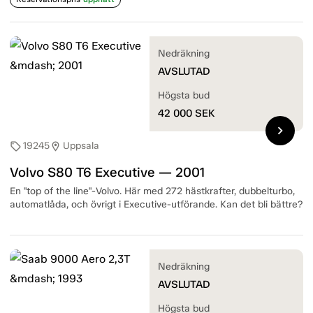
Nedräkning
AVSLUTAD
Högsta bud
42 000
SEK
chevron_right
19245
Uppsala
sell
location_on
Volvo S80 T6 Executive — 2001
En "top of the line"-Volvo. Här med 272 hästkrafter, dubbelturbo,
automatlåda, och övrigt i Executive-utförande. Kan det bli bättre?
Nedräkning
AVSLUTAD
Högsta bud