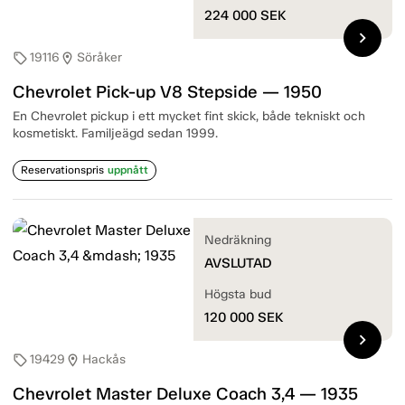
224 000
SEK
chevron_right
19116
Söråker
sell
location_on
Chevrolet Pick-up V8 Stepside — 1950
En Chevrolet pickup i ett mycket fint skick, både tekniskt och
kosmetiskt. Familjeägd sedan 1999.
Reservationspris
uppnått
Nedräkning
AVSLUTAD
Högsta bud
120 000
SEK
chevron_right
19429
Hackås
sell
location_on
Chevrolet Master Deluxe Coach 3,4 — 1935