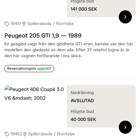
Högsta bud
141 000
SEK
chevron_right
19451
Spillersboda / Norrtälje
sell
location_on
Peugeot 205 GTI 1,9 — 1989
En gasglad vagn från den glödheta GTI-eran, kanske var den här
modellen den gladaste av dem alla. Efter 37 relativt lugna år är
den här vagnen fortfarande i bra skick.
Reservationspris
uppnått
Nedräkning
AVSLUTAD
Högsta bud
40 000
SEK
chevron_right
19452
Spillersboda / Norrtälje
sell
location_on