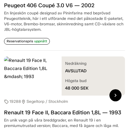
Peugeot 406 Coupé 3.0 V6 — 2002
En linjeskön coupé designad av Pininfarina med beprövad
Peugeotteknik, här i ett utförande med det påkostade E-paketet,
V6-motor, Brembo-bromsar, skinninredning samt CD-växlare och
JBL-högtalarsystem.
Reservationspris
uppnått
Nedräkning
AVSLUTAD
Högsta bud
48 000
SEK
chevron_right
19288
Segeltorp / Stockholm
sell
location_on
Renault 19 Face II, Baccara Edition 1,8L — 1993
En unik vagn på våra breddgrader, en Renault 19 i en
premiumutrustad version; Baccara, med få ägare och låga mil.