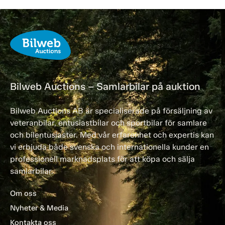
Bilweb Auctions – Samlarbilar på auktion
Bilweb Auctions AB är specialiserade på försäljning av
veteranbilar, entusiastbilar och sportbilar för samlare
och bilentusiaster. Med vår erfarenhet och expertis kan
vi erbjuda både svenska och internationella kunder en
professionell marknadsplats för att köpa och sälja
samlarbilar.
Om oss
Nyheter & Media
Kontakta oss