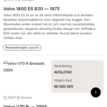
Volvo 1800 ES B20 — 1973
Volvo 1800 ES är en av de mest eftertraktade och ikoniska
klassiska Volvomodellerna som någonsin har byggts. Den
tillverkades under endast två år, och med sin karaktäristiska
glasbaklucka, eleganta shooting brake-design och driftsäkra
B20-motor har den blivit en självklar favorit bland samlare
världen över.
Reservationspris
uppnått
Nedräkning
AVSLUTAD
Högsta bud
90 000
SEK
chevron_right
19471
Gnesta
sell
location_on
Volvo V70 R — 2004