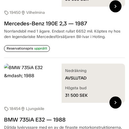
chevron_right
19450
Vilhelmina
sell
location_on
Mercedes-Benz 190E 2,3 — 1987
Norrlandsbil med 1 ägare. Endast rullat 6652 mil. Köptes ny hos
den legendariske Mercedesförsäljaren Bil-Ivar i Hoting.
Reservationspris
uppnått
Nedräkning
AVSLUTAD
Högsta bud
31 500
SEK
chevron_right
18454
Ljungskile
sell
location_on
BMW 735iA E32 — 1988
Dåtida lyxkryssare med en av de finaste motorkonstruktionerna,