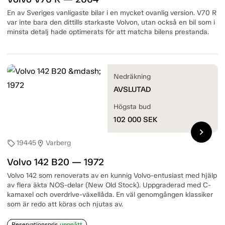
En av Sveriges vanligaste bilar i en mycket ovanlig version. V70 R
var inte bara den dittills starkaste Volvon, utan också en bil som i
minsta detalj hade optimerats för att matcha bilens prestanda.
Nedräkning
AVSLUTAD
Högsta bud
102 000
SEK
chevron_right
19445
Varberg
sell
location_on
Volvo 142 B20 — 1972
Volvo 142 som renoverats av en kunnig Volvo-entusiast med hjälp
av flera äkta NOS-delar (New Old Stock). Uppgraderad med C-
kamaxel och overdrive-växellåda. En väl genomgången klassiker
som är redo att köras och njutas av.
Reservationspris
uppnått