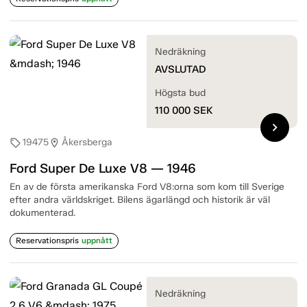
Nedräkning
AVSLUTAD
Högsta bud
110 000
SEK
chevron_right
19475
Åkersberga
sell
location_on
Ford Super De Luxe V8 — 1946
En av de första amerikanska Ford V8:orna som kom till Sverige
efter andra världskriget. Bilens ägarlängd och historik är väl
dokumenterad.
Reservationspris
uppnått
Nedräkning