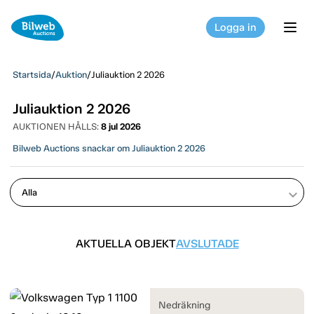
Logga in
tog
Startsida
/
Auktion
/
Juliauktion 2 2026
Juliauktion 2 2026
AUKTIONEN HÅLLS:
8 jul 2026
Bilweb Auctions snackar om Juliauktion 2 2026
keyboard_arrow_down
AKTUELLA OBJEKT
AVSLUTADE
Nedräkning