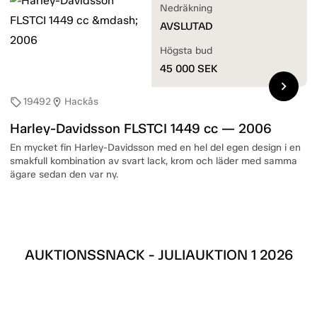
Nedräkning
AVSLUTAD
Högsta bud
45 000
SEK
chevron_right
19492
Hackås
sell
location_on
Harley-Davidsson FLSTCI 1449 cc — 2006
En mycket fin Harley-Davidsson med en hel del egen design i en
smakfull kombination av svart lack, krom och läder med samma
ägare sedan den var ny.
AUKTIONSSNACK - JULIAUKTION 1 2026