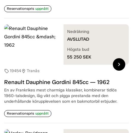
Reservationspris
uppnått
Nedräkning
AVSLUTAD
Högsta bud
55 250
SEK
chevron_right
19454
Tranås
sell
location_on
Renault Dauphine Gordini 845cc — 1962
En av Frankrikes mest charmiga klassiker, kombinerar tidlös
1960-talsdesign, låg vikt och pigga prestanda med den
underhållande körupplevelsen som en bakmotorbil erbjuder.
Reservationspris
uppnått