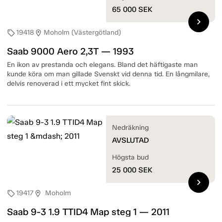
65 000
SEK
chevron_right
19418
Moholm (Västergötland)
sell
location_on
Saab 9000 Aero 2,3T — 1993
En ikon av prestanda och elegans. Bland det häftigaste man
kunde köra om man gillade Svenskt vid denna tid. En långmilare,
delvis renoverad i ett mycket fint skick.
Nedräkning
AVSLUTAD
Högsta bud
25 000
SEK
chevron_right
19417
Moholm
sell
location_on
Saab 9-3 1.9 TTID4 Map steg 1 — 2011