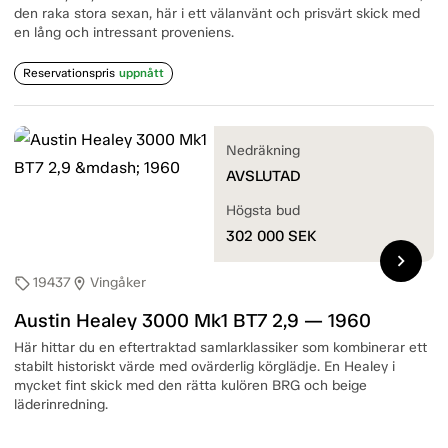
den raka stora sexan, här i ett välanvänt och prisvärt skick med
en lång och intressant proveniens.
Reservationspris
uppnått
Nedräkning
AVSLUTAD
Högsta bud
302 000
SEK
chevron_right
19437
Vingåker
sell
location_on
Austin Healey 3000 Mk1 BT7 2,9 — 1960
Här hittar du en eftertraktad samlarklassiker som kombinerar ett
stabilt historiskt värde med ovärderlig körglädje. En Healey i
mycket fint skick med den rätta kulören BRG och beige
läderinredning.