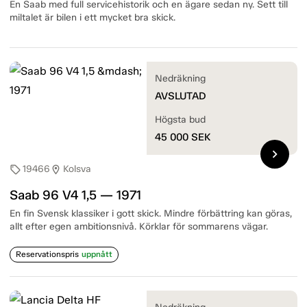
En Saab med full servicehistorik och en ägare sedan ny. Sett till
miltalet är bilen i ett mycket bra skick.
Nedräkning
AVSLUTAD
Högsta bud
45 000
SEK
chevron_right
19466
Kolsva
sell
location_on
Saab 96 V4 1,5 — 1971
En fin Svensk klassiker i gott skick. Mindre förbättring kan göras,
allt efter egen ambitionsnivå. Körklar för sommarens vägar.
Reservationspris
uppnått