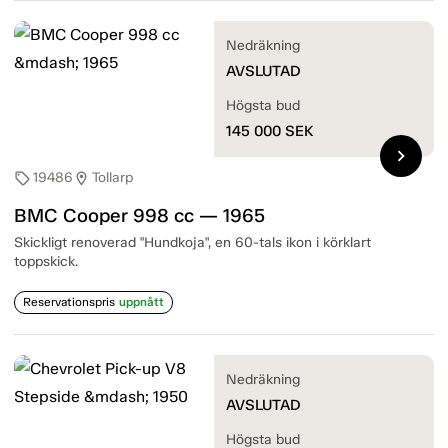
Nedräkning
AVSLUTAD
Högsta bud
145 000
SEK
chevron_right
19486
Tollarp
sell
location_on
BMC Cooper 998 cc — 1965
Skickligt renoverad "Hundkoja", en 60-tals ikon i körklart
toppskick.
Reservationspris
uppnått
Nedräkning
AVSLUTAD
Högsta bud