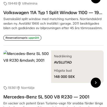
19449
Vilhelmina
sell
location_on
Volkswagen 11A Typ 1 Split Window 1100 — 1950
Svensksåld split window med matching numbers. Norrlandskörd
sedan ny. Avställd 1966 och inställd i garage. 2011 besiktigades
bilen och godkändes av bilprovningen efter 45 års törnrosasömn.
Reservationspris
uppnått
Nedräkning
AVSLUTAD
Högsta bud
148 000
SEK
chevron_right
19361
Norrtälje
sell
location_on
Mercedes-Benz SL 500 V8 R230 — 2001
En vacker och potent Gran Turismo-vagn för snabba färder längs