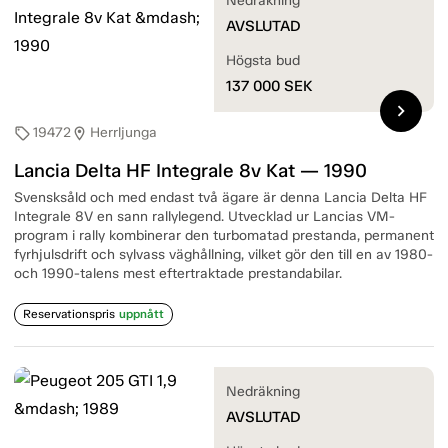
Nedräkning
AVSLUTAD
Högsta bud
137 000
SEK
chevron_right
19472
Herrljunga
sell
location_on
Lancia Delta HF Integrale 8v Kat — 1990
Svensksåld och med endast två ägare är denna Lancia Delta HF
Integrale 8V en sann rallylegend. Utvecklad ur Lancias VM-
program i rally kombinerar den turbomatad prestanda, permanent
fyrhjulsdrift och sylvass väghållning, vilket gör den till en av 1980-
och 1990-talens mest eftertraktade prestandabilar.
Reservationspris
uppnått
Nedräkning
AVSLUTAD