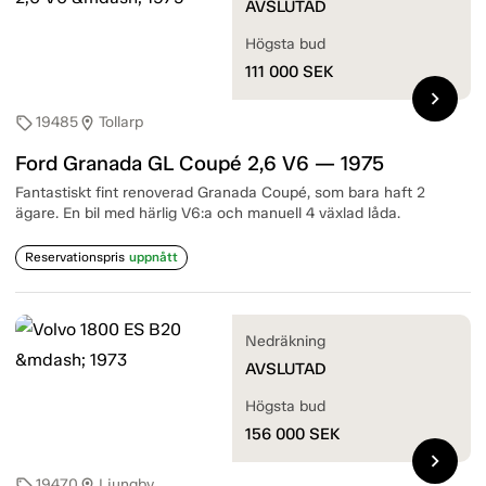
AVSLUTAD
Högsta bud
111 000
SEK
chevron_right
19485
Tollarp
sell
location_on
Ford Granada GL Coupé 2,6 V6 — 1975
Fantastiskt fint renoverad Granada Coupé, som bara haft 2
ägare. En bil med härlig V6:a och manuell 4 växlad låda.
Reservationspris
uppnått
Nedräkning
AVSLUTAD
Högsta bud
156 000
SEK
chevron_right
19470
Ljungby
sell
location_on