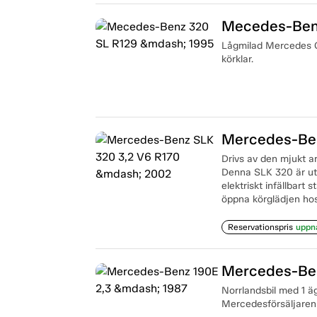
Mecedes-Benz
Lågmilad Mercedes Ca
körklar.
Mercedes-Ben
Drivs av den mjukt a
Denna SLK 320 är ut
elektriskt infällbar
öppna körglädjen hos
Reservationspris
uppn
Mercedes-Ben
Norrlandsbil med 1 ä
Mercedesförsäljaren B