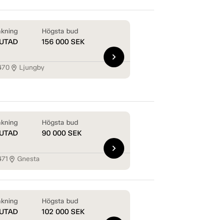
kning
Högsta bud
UTAD
156 000
SEK
chevron_right
470
Ljungby
location_on
kning
Högsta bud
UTAD
90 000
SEK
chevron_right
471
Gnesta
location_on
kning
Högsta bud
UTAD
102 000
SEK