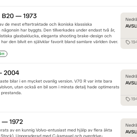
S B20 — 1973
Nedrä
av de mest eftertraktade och ikoniska klassiska
AVSL
någonsin har byggts. Den tillverkades under endast två år,
istiska glasbaklucka, eleganta shooting brake-design och
har den blivit en självklar favorit bland samlare världen över.
19
sell
ått
— 2004
Nedrä
aste bilar i en mycket ovanlig version. V70 R var inte bara
AVSL
e Volvon, utan också en bil som i minsta detalj hade optimerats
 prestanda.
19
sell
0 — 1972
Nedrä
rats av en kunnig Volvo-entusiast med hjälp av flera äkta
AVSL
Stock). Uppgraderad med C-kamaxel och overdrive-