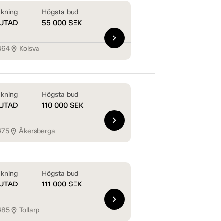
kning
Högsta bud
UTAD
55 000
SEK
chevron_right
464
Kolsva
location_on
kning
Högsta bud
UTAD
110 000
SEK
chevron_right
475
Åkersberga
location_on
kning
Högsta bud
UTAD
111 000
SEK
chevron_right
485
Tollarp
location_on