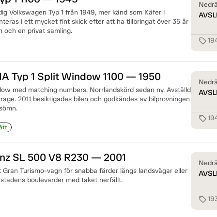
Nedrä
idig Volkswagen Typ 1 från 1949, mer känd som Käfer i
AVSL
teras i ett mycket fint skick efter att ha tillbringat över 35 år
 och en privat samling.
19
sell
A Typ 1 Split Window 1100 — 1950
Nedrä
ndow med matching numbers. Norrlandskörd sedan ny. Avställd
AVSL
arage. 2011 besiktigades bilen och godkändes av bilprovningen
asömn.
19
sell
ått
z SL 500 V8 R230 — 2001
Nedrä
 Gran Turismo-vagn för snabba färder längs landsvägar eller
AVSL
 stadens boulevarder med taket nerfällt.
19
sell