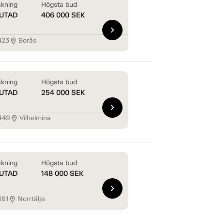
kning
Högsta bud
UTAD
406 000
SEK
chevron_right
423
Borås
location_on
kning
Högsta bud
UTAD
254 000
SEK
chevron_right
449
Vilhelmina
location_on
kning
Högsta bud
UTAD
148 000
SEK
chevron_right
361
Norrtälje
location_on