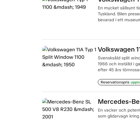
En mycket sällsynt t
Tyskland. Bilen presen
bevarad i ett museum
Volkswagen 11
Svensksåld split wi
1966 och inställd i g
efter 45 års törnros
Reservationspris
uppn
Mercedes-Ben
En vacker och potent
som glidarvagn kring