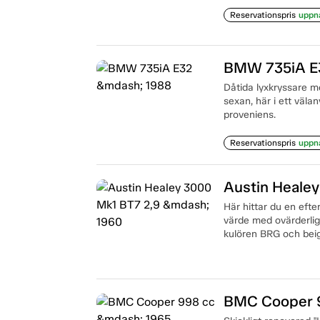
Reservationspris
uppn
BMW 735iA E
Dåtida lyxkryssare m
sexan, här i ett väla
proveniens.
Reservationspris
uppn
Austin Heale
Här hittar du en efte
värde med ovärderlig 
kulören BRG och beig
BMC Cooper 