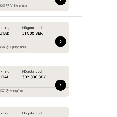
450
Vilhelmina
location_on
kning
Högsta bud
UTAD
31 500
SEK
chevron_right
454
Ljungskile
location_on
kning
Högsta bud
UTAD
302 000
SEK
chevron_right
437
Vingåker
location_on
kning
Högsta bud