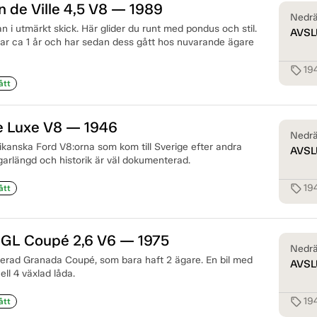
n de Ville 4,5 V8 — 1989
Nedrä
an i utmärkt skick. Här glider du runt med pondus och stil.
AVSL
ar ca 1 år och har sedan dess gått hos nuvarande ägare
19
sell
ått
e Luxe V8 — 1946
Nedrä
ikanska Ford V8:orna som kom till Sverige efter andra
AVSL
ägarlängd och historik är väl dokumenterad.
19
sell
ått
 GL Coupé 2,6 V6 — 1975
Nedrä
overad Granada Coupé, som bara haft 2 ägare. En bil med
AVSL
ll 4 växlad låda.
19
sell
ått