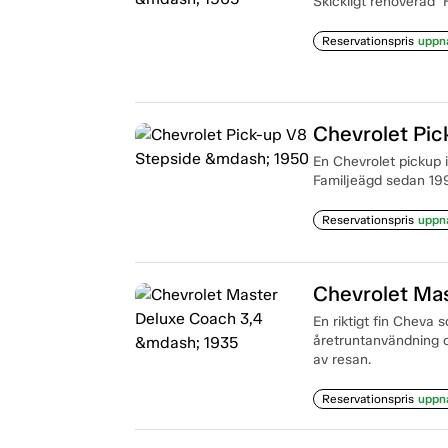
Skickligt renoverad "
Reservationspris
uppn
Chevrolet Pi
En Chevrolet pickup i
Familjeägd sedan 19
Reservationspris
uppn
Chevrolet Ma
En riktigt fin Cheva s
åretruntanvändning oc
av resan.
Reservationspris
uppn