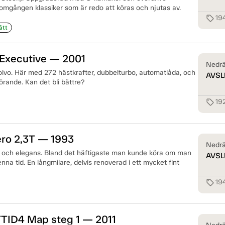
nomgången klassiker som är redo att köras och njutas av.
19
sell
ått
 Executive — 2001
Nedrä
Volvo. Här med 272 hästkrafter, dubbelturbo, automatlåda, och
AVSL
förande. Kan det bli bättre?
19
sell
ro 2,3T — 1993
Nedrä
a och elegans. Bland det häftigaste man kunde köra om man
AVSL
nna tid. En långmilare, delvis renoverad i ett mycket fint
19
sell
TTID4 Map steg 1 — 2011