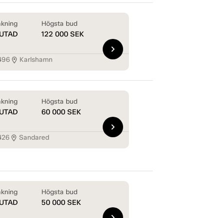
kning
Högsta bud
UTAD
122 000
SEK
chevron_right
496
Karlshamn
location_on
kning
Högsta bud
UTAD
60 000
SEK
chevron_right
426
Sandared
location_on
kning
Högsta bud
UTAD
50 000
SEK
chevron_right