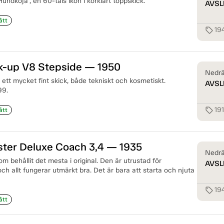
Hundkoja", en 60-tals ikon i körklart toppskick.
AVSL
ått
19
sell
ck-up V8 Stepside — 1950
Nedrä
 ett mycket fint skick, både tekniskt och kosmetiskt.
AVSL
99.
19
sell
ått
ster Deluxe Coach 3,4 — 1935
Nedrä
om behållit det mesta i original. Den är utrustad för
AVSL
h allt fungerar utmärkt bra. Det är bara att starta och njuta
19
sell
ått