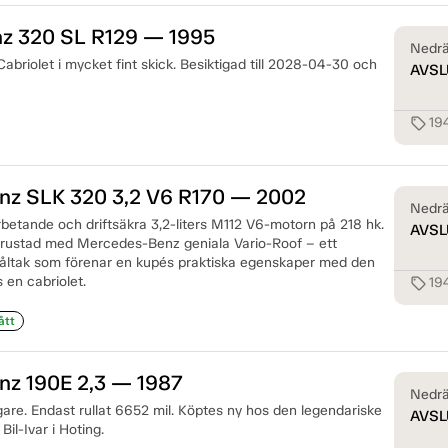
 320 SL R129 — 1995
Nedrä
briolet i mycket fint skick. Besiktigad till 2028-04-30 och
AVSL
19
sell
z SLK 320 3,2 V6 R170 — 2002
Nedrä
rbetande och driftsäkra 3,2-liters M112 V6-motorn på 218 hk.
AVSL
rustad med Mercedes-Benz geniala Vario-Roof – ett
t ståltak som förenar en kupés praktiska egenskaper med den
 en cabriolet.
19
sell
ått
z 190E 2,3 — 1987
Nedrä
gare. Endast rullat 6652 mil. Köptes ny hos den legendariske
AVSL
il-Ivar i Hoting.