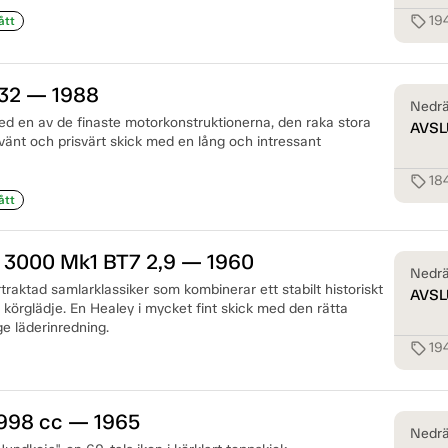
19
sell
ått
32 — 1988
Nedrä
ed en av de finaste motorkonstruktionerna, den raka stora
AVSL
nvänt och prisvärt skick med en lång och intressant
18
sell
ått
y 3000 Mk1 BT7 2,9 — 1960
Nedrä
rtraktad samlarklassiker som kombinerar ett stabilt historiskt
AVSL
körglädje. En Healey i mycket fint skick med den rätta
e läderinredning.
19
sell
998 cc — 1965
Nedrä