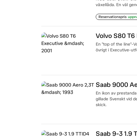
växellåda. En väl ge
Reservationspris
uppn
Volvo S80 T6
En "top of the line"-
övrigt i Executive-ut
Saab 9000 Ae
En ikon av prestand
gillade Svenskt vid de
skick.
Saab 9-3 1.9 