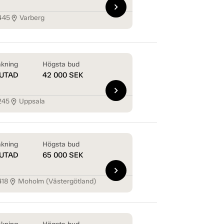
chevron_right
445
Varberg
location_on
kning
Högsta bud
UTAD
42 000
SEK
chevron_right
245
Uppsala
location_on
kning
Högsta bud
UTAD
65 000
SEK
chevron_right
418
Moholm (Västergötland)
location_on