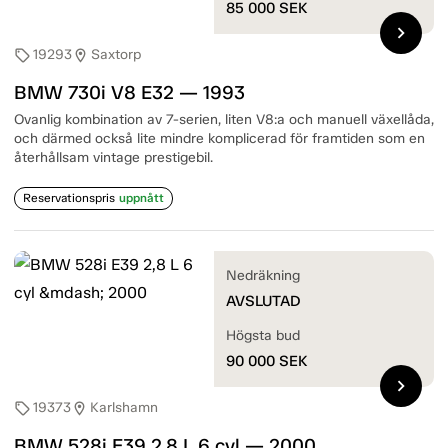
85 000
SEK
chevron_right
19293
Saxtorp
sell
location_on
BMW 730i V8 E32 — 1993
Ovanlig kombination av 7-serien, liten V8:a och manuell växellåda,
och därmed också lite mindre komplicerad för framtiden som en
återhållsam vintage prestigebil.
Reservationspris
uppnått
Nedräkning
AVSLUTAD
Högsta bud
90 000
SEK
chevron_right
19373
Karlshamn
sell
location_on
BMW 528i E39 2,8 L 6 cyl — 2000