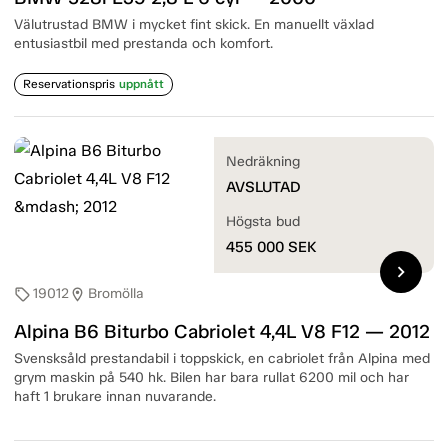
Välutrustad BMW i mycket fint skick. En manuellt växlad
entusiastbil med prestanda och komfort.
Reservationspris
uppnått
Nedräkning
AVSLUTAD
Högsta bud
455 000
SEK
chevron_right
19012
Bromölla
sell
location_on
Alpina B6 Biturbo Cabriolet 4,4L V8 F12 — 2012
Svensksåld prestandabil i toppskick, en cabriolet från Alpina med
grym maskin på 540 hk. Bilen har bara rullat 6200 mil och har
haft 1 brukare innan nuvarande.