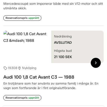
Mercedescoupé som imponerar både med sin V12-motor och sitt
utmärkta skick.
Reservationspris
uppnått
Nedräkning
AVSLUTAD
Högsta bud
21 100
SEK
chevron_right
19308
Nyköping
sell
location_on
Audi 100 1,8 Cat Avant C3 — 1988
En trotjänare som har använts av samma familj i många år. En
vagn som fortfarande är i fint originalutförande.
Reservationspris
uppnått