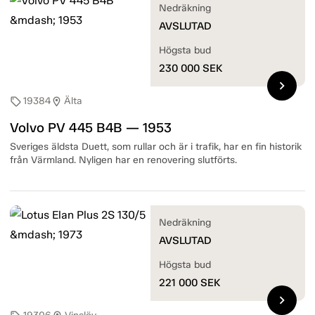
Nedräkning
AVSLUTAD
Högsta bud
230 000
SEK
chevron_right
19384
Älta
sell
location_on
Volvo PV 445 B4B — 1953
Sveriges äldsta Duett, som rullar och är i trafik, har en fin historik
från Värmland. Nyligen har en renovering slutförts.
Nedräkning
AVSLUTAD
Högsta bud
221 000
SEK
chevron_right