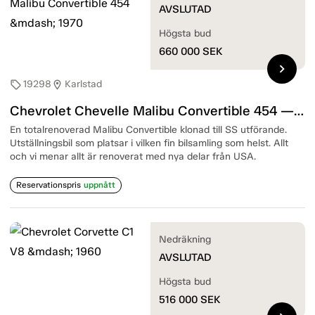
AVSLUTAD
Högsta bud
660 000
SEK
chevron_right
19298
Karlstad
sell
location_on
Chevrolet Chevelle Malibu Convertible 454 — 1970
En totalrenoverad Malibu Convertible klonad till SS utförande.
Utställningsbil som platsar i vilken fin bilsamling som helst. Allt
och vi menar allt är renoverat med nya delar från USA.
Reservationspris
uppnått
Nedräkning
AVSLUTAD
Högsta bud
516 000
SEK