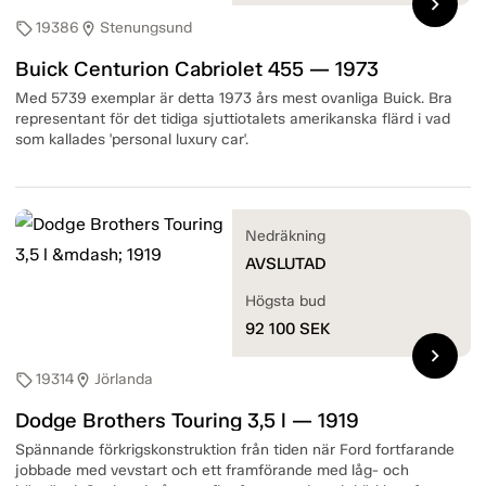
chevron_right
19386
Stenungsund
sell
location_on
Buick Centurion Cabriolet 455 — 1973
Med 5739 exemplar är detta 1973 års mest ovanliga Buick. Bra
representant för det tidiga sjuttiotalets amerikanska flärd i vad
som kallades 'personal luxury car'.
Nedräkning
AVSLUTAD
Högsta bud
92 100
SEK
chevron_right
19314
Jörlanda
sell
location_on
Dodge Brothers Touring 3,5 l — 1919
Spännande förkrigskonstruktion från tiden när Ford fortfarande
jobbade med vevstart och ett framförande med låg- och