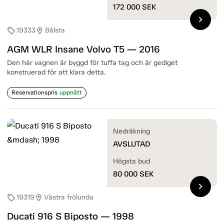
172 000
SEK
chevron_right
19333
Bålsta
sell
location_on
AGM WLR Insane Volvo T5 — 2016
Den här vagnen är byggd för tuffa tag och är gediget
konstruerad för att klara detta.
Reservationspris
uppnått
Nedräkning
AVSLUTAD
Högsta bud
80 000
SEK
chevron_right
19319
Västra frölunda
sell
location_on
Ducati 916 S Biposto — 1998