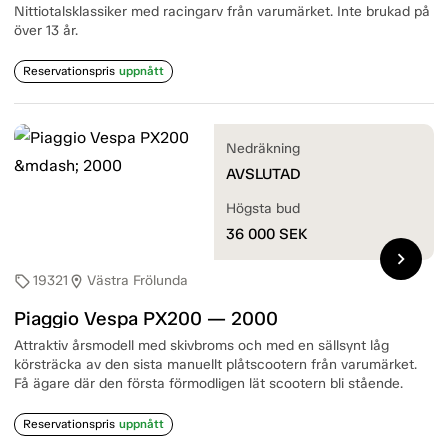
Nittiotalsklassiker med racingarv från varumärket. Inte brukad på
över 13 år.
Reservationspris
uppnått
Nedräkning
AVSLUTAD
Högsta bud
36 000
SEK
chevron_right
19321
Västra Frölunda
sell
location_on
Piaggio Vespa PX200 — 2000
Attraktiv årsmodell med skivbroms och med en sällsynt låg
körsträcka av den sista manuellt plåtscootern från varumärket.
Få ägare där den första förmodligen lät scootern bli stående.
Reservationspris
uppnått