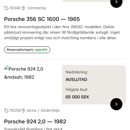
chevron_right
19340
Vimmerby
sell
location_on
Porsche 356 SC 1600 — 1965
Ett bra renoveringsobjekt i den fina 356SC modellen. Delvis
påbörjad renovering där orken till färdigställande avtagit. Inget
omöjligt projekt enligt oss och matching numbers i alla delar.
Reservationspris
uppnått
Nedräkning
AVSLUTAD
Högsta bud
65 000
SEK
chevron_right
19258
Järna / Södertälje
sell
location_on
Porsche 924 2,0 — 1982
Svensksåld lågmilare i fint skick.