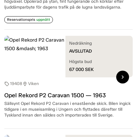
högväxel. Opolerad på ytan, fint fungerande och körklar efter
ljuddämparbyte för dagens trafik på de lugna landsvägarna.
Reservationspris
uppnått
Nedräkning
AVSLUTAD
Högsta bud
67 000
SEK
chevron_right
19408
Viken
sell
location_on
Opel Rekord P2 Caravan 1500 — 1963
Sällsynt Opel Rekord P2 Caravan i enastående skick. Bilen ingick
tidigare i en museisamling i Ungern och flyttades därefter till
Tyskland innan den såldes och importerades till Sverige.