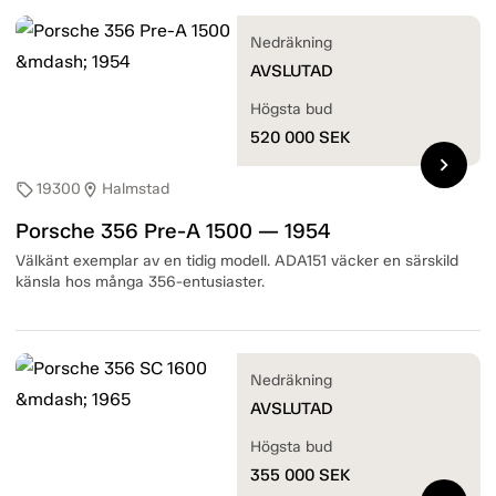
Nedräkning
AVSLUTAD
Högsta bud
520 000
SEK
chevron_right
19300
Halmstad
sell
location_on
Porsche 356 Pre-A 1500 — 1954
Välkänt exemplar av en tidig modell. ADA151 väcker en särskild
känsla hos många 356-entusiaster.
Nedräkning
AVSLUTAD
Högsta bud
355 000
SEK