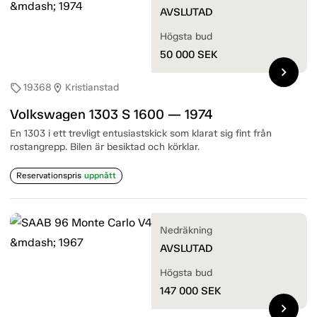
AVSLUTAD
Högsta bud
50 000
SEK
chevron_right
19368
Kristianstad
sell
location_on
Volkswagen 1303 S 1600 — 1974
En 1303 i ett trevligt entusiastskick som klarat sig fint från
rostangrepp. Bilen är besiktad och körklar.
Reservationspris
uppnått
Nedräkning
AVSLUTAD
Högsta bud
147 000
SEK
chevron_right