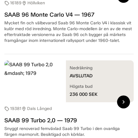
16189
Höllviken
sell
location_on
SAAB 96 Monte Carlo V4 — 1967
Mycket fin och välbevarad Saab 96 Monte Carlo V4 i klassisk vit
kulör med röd inredning. Monte Carlo-modellen är en av de mest
eftertraktade versionerna av Saab 96 och bygger på märkets
framgångar inom internationell rallysport under 1960-talet.
Nedräkning
AVSLUTAD
Högsta bud
236 000
SEK
chevron_right
19381
Dals Långed
sell
location_on
SAAB 99 Turbo 2,0 — 1979
Snyggt renoverad femväxlad Saab 99 Turbo i den ovanliga
färgen marmorvit. Besiktigad och körklar.