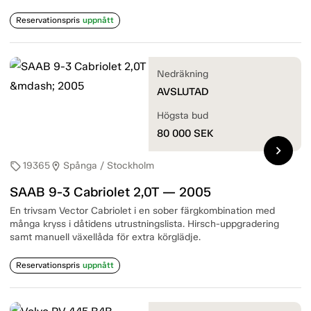
Reservationspris
uppnått
Nedräkning
AVSLUTAD
Högsta bud
80 000
SEK
chevron_right
19365
Spånga / Stockholm
sell
location_on
SAAB 9-3 Cabriolet 2,0T — 2005
En trivsam Vector Cabriolet i en sober färgkombination med
många kryss i dåtidens utrustningslista. Hirsch-uppgradering
samt manuell växellåda för extra körglädje.
Reservationspris
uppnått