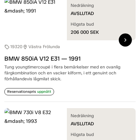
Nedräkning
AVSLUTAD
Högsta bud
206 000
SEK
chevron_right
19320
Västra Frölunda
sell
location_on
BMW 850iA V12 E31 — 1991
Tung youngtimercoupé i flera bemärkelser med en ovanlig
färgkombination och en vacker kilform, i ett genuint och
förhållandevis lågmilat skick.
Reservationspris
uppnått
Nedräkning
AVSLUTAD
Högsta bud