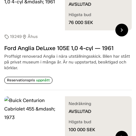
AVSLUTAD
Högsta bud
76 000
SEK
chevron_right
19249
Åhus
sell
location_on
Ford Anglia DeLuxe 105E 1,0 4-cyl — 1961
Proffsigt renoverad Anglia i nära utställningsskick. Bilen har stått
på privat museum i många år. Är nu uppstartad, besiktigad och
körklar.
Reservationspris
uppnått
Nedräkning
AVSLUTAD
Högsta bud
100 000
SEK