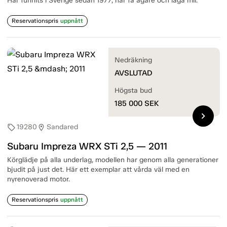
Har funnits i Sverige sedan 1977, har få ägare och låga mil.
Reservationspris
uppnått
Nedräkning
AVSLUTAD
Högsta bud
185 000
SEK
chevron_right
19280
Sandared
sell
location_on
Subaru Impreza WRX STi 2,5 — 2011
Körglädje på alla underlag, modellen har genom alla generationer
bjudit på just det. Här ett exemplar att vårda väl med en
nyrenoverad motor.
Reservationspris
uppnått