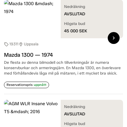
Nedräkning
AVSLUTAD
Högsta bud
45 000
SEK
chevron_right
19311
Uppsala
sell
location_on
Mazda 1300 — 1974
De flesta av denna bilmodell och tillverkningsår är numera
konservburkar och armeringsjärn. En Mazda 1300, en överlevare
med förhållandevis låga mil på mätaren, i ett mycket bra skick.
Reservationspris
uppnått
Nedräkning
AVSLUTAD
Högsta bud