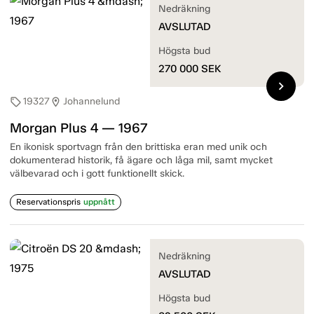
Nedräkning
AVSLUTAD
Högsta bud
270 000
SEK
chevron_right
19327
Johannelund
sell
location_on
Morgan Plus 4 — 1967
En ikonisk sportvagn från den brittiska eran med unik och
dokumenterad historik, få ägare och låga mil, samt mycket
välbevarad och i gott funktionellt skick.
Reservationspris
uppnått
Nedräkning
AVSLUTAD
Högsta bud