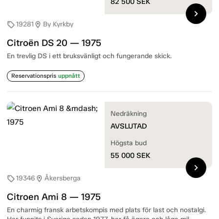
82 500
SEK
chevron_right
19281
By Kyrkby
sell
location_on
Citroën DS 20 — 1975
En trevlig DS i ett bruksvänligt och fungerande skick.
Reservationspris
uppnått
Nedräkning
AVSLUTAD
Högsta bud
55 000
SEK
chevron_right
19346
Åkersberga
sell
location_on
Citroen Ami 8 — 1975
En charmig fransk arbetskompis med plats för last och nostalgi.