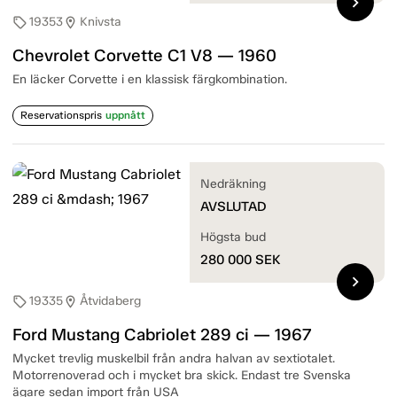
chevron_right
19353
Knivsta
sell
location_on
Chevrolet Corvette C1 V8 — 1960
En läcker Corvette i en klassisk färgkombination.
Reservationspris
uppnått
Nedräkning
AVSLUTAD
Högsta bud
280 000
SEK
chevron_right
19335
Åtvidaberg
sell
location_on
Ford Mustang Cabriolet 289 ci — 1967
Mycket trevlig muskelbil från andra halvan av sextiotalet.
Motorrenoverad och i mycket bra skick. Endast tre Svenska
ägare sedan import från USA