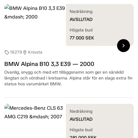
Nedräkning
AVSLUTAD
Högsta bud
77 000
SEK
chevron_right
19279
Knivsta
sell
location_on
BMW Alpina B10 3,3 E39 — 2000
Ovanlig, snygg och med ett tilläggsnamn som ger en särskild
längtan och vördnad i kretsarna. Alpina står för en slags extra fin
status hos varumärket BMW.
Nedräkning
AVSLUTAD
Högsta bud
281 000
SEK