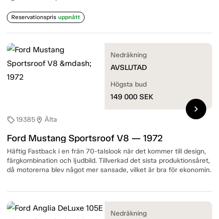
Reservationspris
uppnått
Nedräkning
AVSLUTAD
Högsta bud
149 000
SEK
chevron_right
19385
Älta
sell
location_on
Ford Mustang Sportsroof V8 — 1972
Häftig Fastback i en frän 70-talslook när det kommer till design,
färgkombination och ljudbild. Tillverkad det sista produktionsåret,
då motorerna blev något mer sansade, vilket är bra för ekonomin.
Nedräkning