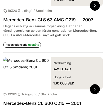
chevron_right
19326
Lidingö / Stockholm
sell
location_on
Mercedes-Benz CLS 63 AMG C219 — 2007
Elegans och styrka i samma förpackning. Det här är
värstingversionen av den första generationen Mercedes-Benz
CLS. En AMG-Mercedes i mycket gott skick.
Reservationspris
uppnått
Nedräkning
AVSLUTAD
Högsta bud
130 000
SEK
chevron_right
19265
Trångsund / Stockholm
sell
location_on
Mercedes-Benz CL 600 C215 — 2001