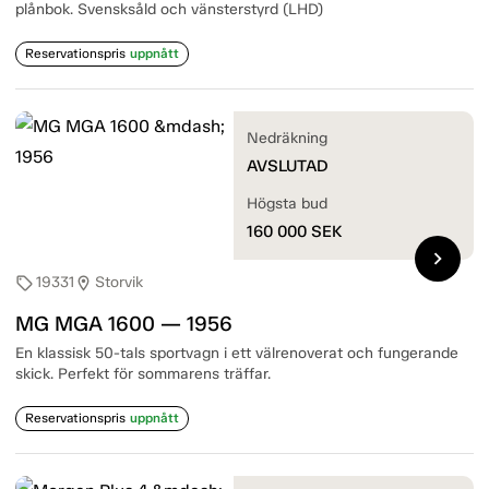
plånbok. Svensksåld och vänsterstyrd (LHD)
Reservationspris
uppnått
Nedräkning
AVSLUTAD
Högsta bud
160 000
SEK
chevron_right
19331
Storvik
sell
location_on
MG MGA 1600 — 1956
En klassisk 50-tals sportvagn i ett välrenoverat och fungerande
skick. Perfekt för sommarens träffar.
Reservationspris
uppnått