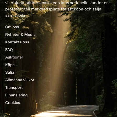
vi erbjuda både svenska och internationella kunder en
professionell marknadsplats för att köpa och sälja
samlarbilar.
Om oss
Nyheter & Media
Kontakta oss
FAQ
Auktioner
Köpa
Sälja
Allmänna villkor
Transport
Finansiering
Cookies