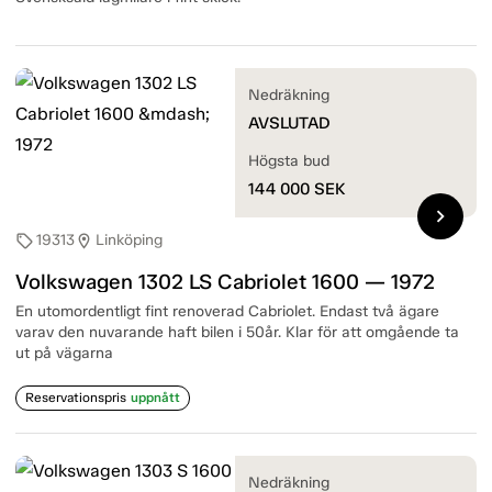
Nedräkning
AVSLUTAD
Högsta bud
144 000
SEK
chevron_right
19313
Linköping
sell
location_on
Volkswagen 1302 LS Cabriolet 1600 — 1972
En utomordentligt fint renoverad Cabriolet. Endast två ägare
varav den nuvarande haft bilen i 50år. Klar för att omgående ta
ut på vägarna
Reservationspris
uppnått
Nedräkning