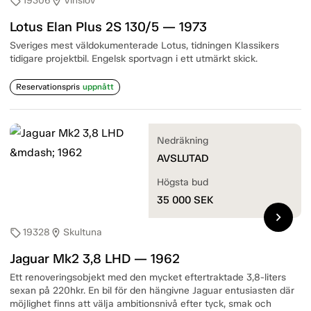
19306
Vinslöv
sell
location_on
Lotus Elan Plus 2S 130/5 — 1973
Sveriges mest väldokumenterade Lotus, tidningen Klassikers
tidigare projektbil. Engelsk sportvagn i ett utmärkt skick.
Reservationspris
uppnått
Nedräkning
AVSLUTAD
Högsta bud
35 000
SEK
chevron_right
19328
Skultuna
sell
location_on
Jaguar Mk2 3,8 LHD — 1962
Ett renoveringsobjekt med den mycket eftertraktade 3,8-liters
sexan på 220hkr. En bil för den hängivne Jaguar entusiasten där
möjlighet finns att välja ambitionsnivå efter tyck, smak och