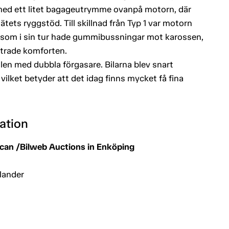
s med ett litet bagageutrymme ovanpå motorn, där
tets ryggstöd. Till skillnad från Typ 1 var motorn
 som i sin tur hade gummibussningar mot karossen,
ttrade komforten.
len med dubbla förgasare. Bilarna blev snart
 vilket betyder att det idag finns mycket få fina
ation
an /Bilweb Auctions in Enköping
lander