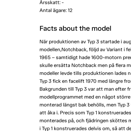
Årsskatt: -
Antal ägare: 12
Facts about the model
När produktionen av Typ 3 startade i au
modellen,Notchback, följd av Variant i f
1965 – samtidigt hade 1600-motorn prem
skulle ersätta Notchback men på flera m
modeller levde tills produktionen lades n
Typ 3 fick en facelift 1970 med längre fr
Bakgrunden till Typ 3 var att man efter 
modellprogrammet med en något större 
monterad längst bak behölls, men Typ 3 
att åka i. Precis som Typ 1 konstruerad
monterades på, och fjädringen sköttes m
i Typ 1 konstruerades delvis om, så att d