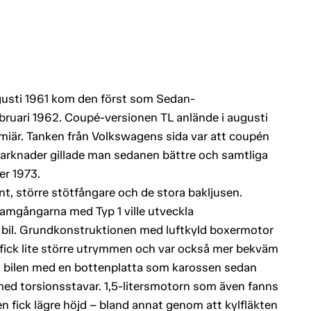
gusti 1961 kom den först som Sedan-
ebruari 1962. Coupé-versionen TL anlände i augusti
iär. Tanken från Volkswagens sida var att coupén
arknader gillade man sedanen bättre och samtliga
er 1973.
ont, större stötfångare och de stora bakljusen.
framgångarna med Typ 1 ville utveckla
bil. Grundkonstruktionen med luftkyld boxermotor
fick lite större utrymmen och var också mer bekväm
es bilen med en bottenplatta som karossen sedan
ed torsionsstavar. 1,5-litersmotorn som även fanns
en fick lägre höjd – bland annat genom att kylfläkten