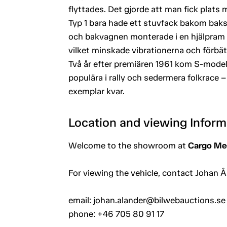
flyttades. Det gjorde att man fick plat
Typ 1 bara hade ett stuvfack bakom baksä
och bakvagnen monterade i en hjälpram
vilket minskade vibrationerna och förbä
Två år efter premiären 1961 kom S-model
populära i rally och sedermera folkrace –
exemplar kvar.
Location and viewing Inform
Welcome to the showroom at
Cargo Mec
For viewing the vehicle, contact Johan Å
email: johan.alander@bilwebauctions.se
phone: +46 705 80 91 17