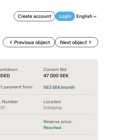
Create account
Login
English
arrow_back_ios
chevron_left
chevron_right
Previous object
Next object
untdown
Current Bid
NDED
47 000
SEK
rt payment from:
563
SEK/month
t Number
Location
331
Enköping
Reserve price:
Reached