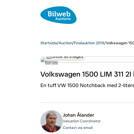
Startsida
/
Auction
/
Finalauktion 2019
/
Volkswagen 150
Show all images
Volkswagen 1500 LIM 311 2l
En tuff VW 1500 Notchback med 2-liter
Johan Ålander
Valuation Coordinator
Contact via email