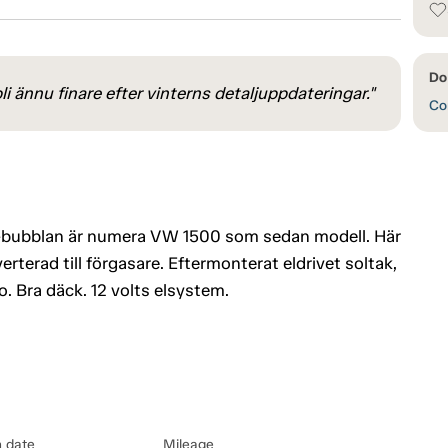
Do
li ännu finare efter vinterns detaljuppdateringar."
Con
VW-bubblan är numera VW 1500 som sedan modell. Här
terad till förgasare. Eftermonterat eldrivet soltak,
o. Bra däck. 12 volts elsystem.
n date
Mileage