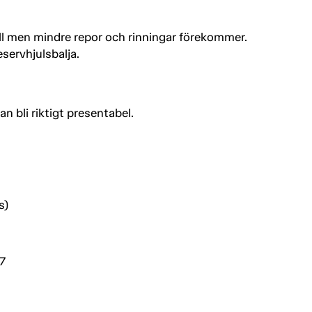
ll men mindre repor och rinningar förekommer.
eservhjulsbalja.
n bli riktigt presentabel.
s)
7