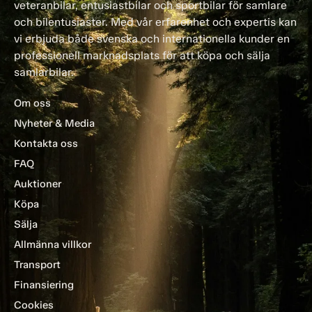
veteranbilar, entusiastbilar och sportbilar för samlare
och bilentusiaster. Med vår erfarenhet och expertis kan
vi erbjuda både svenska och internationella kunder en
professionell marknadsplats för att köpa och sälja
samlarbilar.
Om oss
Nyheter & Media
Kontakta oss
FAQ
Auktioner
Köpa
Sälja
Allmänna villkor
Transport
Finansiering
Cookies