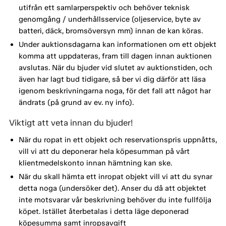
utifrån ett samlarperspektiv och behöver teknisk
genomgång / underhållsservice (oljeservice, byte av
batteri, däck, bromsöversyn mm) innan de kan köras.
Under auktionsdagarna kan informationen om ett objekt
komma att uppdateras, fram till dagen innan auktionen
avslutas. När du bjuder vid slutet av auktionstiden, och
även har lagt bud tidigare, så ber vi dig därför att läsa
igenom beskrivningarna noga, för det fall att något har
ändrats (på grund av ev. ny info).
Viktigt att veta innan du bjuder!
När du ropat in ett objekt och reservationspris uppnåtts,
vill vi att du deponerar hela köpesumman på vårt
klientmedelskonto innan hämtning kan ske.
När du skall hämta ett inropat objekt vill vi att du synar
detta noga (undersöker det). Anser du då att objektet
inte motsvarar vår beskrivning behöver du inte fullfölja
köpet. Istället återbetalas i detta läge deponerad
köpesumma samt inropsavgift