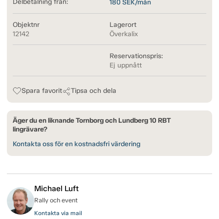
Delbetalning från:
180
SEK/mån
Objektnr
Lagerort
12142
Överkalix
Reservationspris:
Ej uppnått
Spara favorit
Tipsa och dela
Äger du en liknande Tornborg och Lundberg 10 RBT
lingrävare?
Kontakta oss för en kostnadsfri värdering
Michael Luft
Rally och event
Kontakta via mail