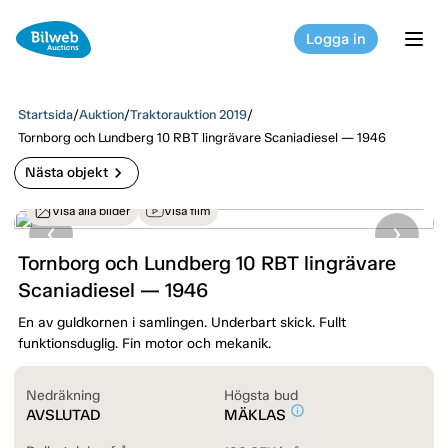
Logga in
tog
Startsida
/
Auktion
/
Traktorauktion 2019
/
Tornborg och Lundberg 10 RBT lingrävare Scaniadiesel — 1946
chevron_right
Nästa objekt
Visa alla bilder
Visa film
Tornborg och Lundberg 10 RBT lingrävare
Scaniadiesel — 1946
En av guldkornen i samlingen. Underbart skick. Fullt
funktionsduglig. Fin motor och mekanik.
Nedräkning
Högsta bud
info_outline
AVSLUTAD
MÄKLAS