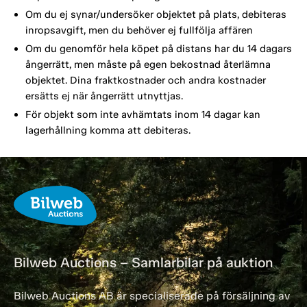
Om du ej synar/undersöker objektet på plats, debiteras
inropsavgift, men du behöver ej fullfölja affären
Om du genomför hela köpet på distans har du 14 dagars
ångerrätt, men måste på egen bekostnad återlämna
objektet. Dina fraktkostnader och andra kostnader
ersätts ej när ångerrätt utnyttjas.
För objekt som inte avhämtats inom 14 dagar kan
lagerhållning komma att debiteras.
Bilweb Auctions – Samlarbilar på auktion
Bilweb Auctions AB är specialiserade på försäljning av