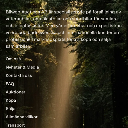
Bilweb Auctions AB är specialiserade på försäljning av
veteranbilar, entusiastbilar och sportbilar för samlare
och bilentusiaster. Med vår erfarenhet och expertis kan
vi erbjuda både svenska och internationella kunder en
professionell marknadsplats för att köpa och sälja
samlarbilar.
Om oss
Nyheter & Media
Kontakta oss
FAQ
Auktioner
Köpa
Sälja
Allmänna villkor
Transport