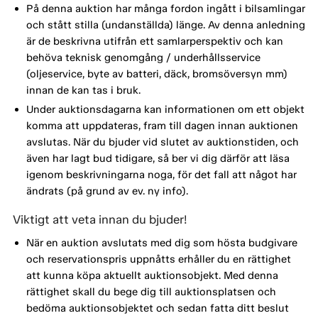
På denna auktion har många fordon ingått i bilsamlingar
och stått stilla (undanställda) länge. Av denna anledning
är de beskrivna utifrån ett samlarperspektiv och kan
behöva teknisk genomgång / underhållsservice
(oljeservice, byte av batteri, däck, bromsöversyn mm)
innan de kan tas i bruk.
Under auktionsdagarna kan informationen om ett objekt
komma att uppdateras, fram till dagen innan auktionen
avslutas. När du bjuder vid slutet av auktionstiden, och
även har lagt bud tidigare, så ber vi dig därför att läsa
igenom beskrivningarna noga, för det fall att något har
ändrats (på grund av ev. ny info).
Viktigt att veta innan du bjuder!
När en auktion avslutats med dig som hösta budgivare
och reservationspris uppnåtts erhåller du en rättighet
att kunna köpa aktuellt auktionsobjekt. Med denna
rättighet skall du bege dig till auktionsplatsen och
bedöma auktionsobjektet och sedan fatta ditt beslut