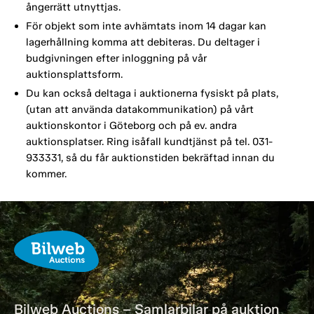
ångerrätt utnyttjas.
För objekt som inte avhämtats inom 14 dagar kan
lagerhållning komma att debiteras. Du deltager i
budgivningen efter inloggning på vår
auktionsplattsform.
Du kan också deltaga i auktionerna fysiskt på plats,
(utan att använda datakommunikation) på vårt
auktionskontor i Göteborg och på ev. andra
auktionsplatser. Ring isåfall kundtjänst på tel. 031-
933331, så du får auktionstiden bekräftad innan du
kommer.
Bilweb Auctions – Samlarbilar på auktion