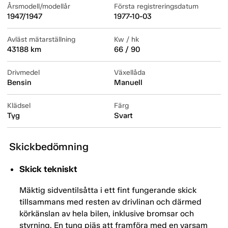
Årsmodell/modellår
Första registreringsdatum
1947/1947
1977-10-03
Avläst mätarställning
Kw / hk
43188 km
66 / 90
Drivmedel
Växellåda
Bensin
Manuell
Klädsel
Färg
Tyg
Svart
Skickbedömning
Skick tekniskt
Mäktig sidventilsåtta i ett fint fungerande skick
tillsammans med resten av drivlinan och därmed
körkänslan av hela bilen, inklusive bromsar och
styrning. En tung pjäs att framföra med en varsam