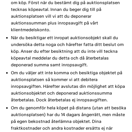
om köp. Först när du bestämt dig på auktionsplatsen
tecknas köpeavtal. Innan du beger dig till på
auktionsplatsen vill vi att du deponerar
auktionssumman plus inropsavgift på vårt
klientmedelskonto.
När du besiktigar ett inropat auktionsobjekt skall du
undersöka detta noga och härefter fatta ditt beslut om
köp. Anser du efter besiktning att du inte vill teckna
köpeavtal meddelar du detta och då återbetalas
deponerad summa samt inropsavgift.
Om du väljer att inte komma och besiktiga objektet på
auktionsplatsen så kommer vi att debitera
inropsavgiften. Härefter avslutas din möjlighet att köpa
auktionsobjektet och deponerad auktionssumma
återbetalas. Dock återbetalas ej inropsavgiften.
Om du genomför hela köpet på distans (utan att besöka
auktionsplatsen) har du 14 dagars ångerrätt, men måste
på egen bekostnad återlämna objektet. Dina
fraktkostnader och andra kostnader ersätts ej när