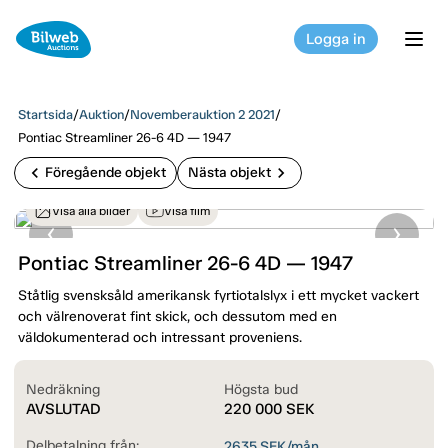
Logga in
tog
Startsida
/
Auktion
/
Novemberauktion 2 2021
/
Pontiac Streamliner 26-6 4D — 1947
chevron_left
chevron_right
Föregående objekt
Nästa objekt
Visa alla bilder
Visa film
Pontiac Streamliner 26-6 4D — 1947
Ståtlig svensksåld amerikansk fyrtiotalslyx i ett mycket vackert
och välrenoverat fint skick, och dessutom med en
väldokumenterad och intressant proveniens.
Nedräkning
Högsta bud
AVSLUTAD
220 000
SEK
Delbetalning från:
2635
SEK/mån