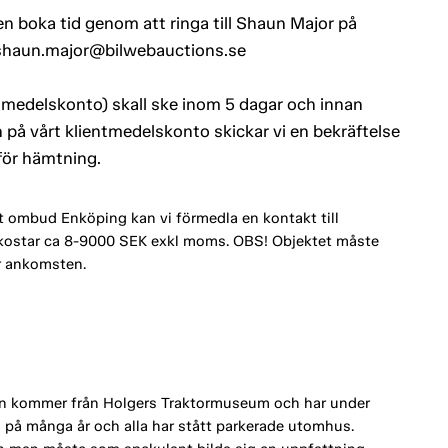
n boka tid genom att ringa till Shaun Major på
ll shaun.major@bilwebauctions.se
entmedelskonto) skall ske inom 5 dagar och innan
 på vårt klientmedelskonto skickar vi en bekräftelse
 för hämtning.
t ombud Enköping kan vi förmedla en kontakt till
 kostar ca 8-9000 SEK exkl moms. OBS! Objektet måste
r ankomsten.
ion kommer från Holgers Traktormuseum och har under
rts på många år och alla har stått parkerade utomhus.