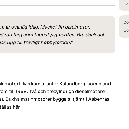
Do
m är ovanlig idag. Mycket fin diselmotor.
Con
d röd färg som tappat pigmenten. Bra däck och
s upp till trevligt hobbyfordon."
k motortillverkare utanför Kalundborg, som bland
ram till 1968. Två och trecylndriga dieselmotorer
tar. Bukhs marinmotorer byggs alltjämt i Aabenraa
ällas här.