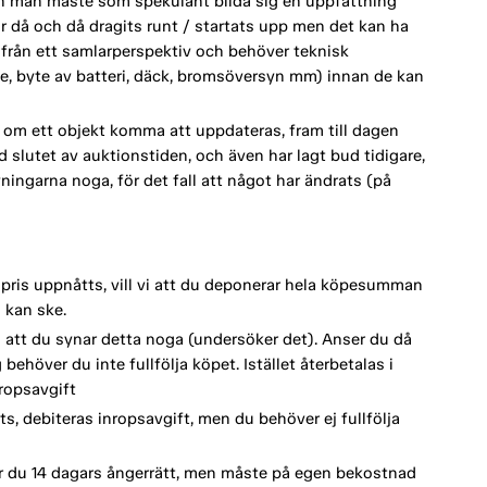
h man måste som spekulant bilda sig en uppfattning
ar då och då dragits runt / startats upp men det kan ha
utifrån ett samlarperspektiv och behöver teknisk
e, byte av batteri, däck, bromsöversyn mm) innan de kan
om ett objekt komma att uppdateras, fram till dagen
d slutet av auktionstiden, och även har lagt bud tidigare,
vningarna noga, för det fall att något har ändrats (på
spris uppnåtts, vill vi att du deponerar hela köpesumman
 kan ske.
vi att du synar detta noga (undersöker det). Anser du då
behöver du inte fullfölja köpet. Istället återbetalas i
ropsavgift
s, debiteras inropsavgift, men du behöver ej fullfölja
 du 14 dagars ångerrätt, men måste på egen bekostnad