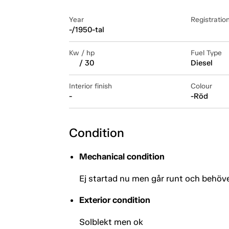
Year
Registratio
-/1950-tal
Kw / hp
Fuel Type
/ 30
Diesel
Interior finish
Colour
-
-Röd
Condition
Mechanical condition
Ej startad nu men går runt och behöver
Exterior condition
Solblekt men ok