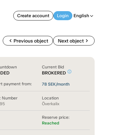
Create account
Login
English
arrow_back_ios
chevron_left
chevron_right
Previous object
Next object
untdown
Current Bid
info_outline
NDED
BROKERED
rt payment from:
78
SEK/month
t Number
Location
195
Överkalix
Reserve price:
Reached