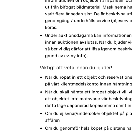
Informationen om objekten är sparsam oc
utifrån bifogat bildmaterial. Maskinerna h
varit flera år sedan sist. De är beskrivna 
genomgång / underhållsservice (oljeservic
köras.
Under auktionsdagarna kan informationen 
innan auktionen avslutas. När du bjuder vi
så ber vi dig därför att läsa igenom beskri
grund av ev. ny info).
Viktigt att veta innan du bjuder!
När du ropat in ett objekt och reservation
på vårt klientmedelskonto innan hämtning
När du skall hämta ett inropat objekt vill 
att objektet inte motsvarar vår beskrivning 
detta läge deponerad köpesumma samt in
Om du ej synar/undersöker objektet på plat
affären
Om du genomför hela köpet på distans har