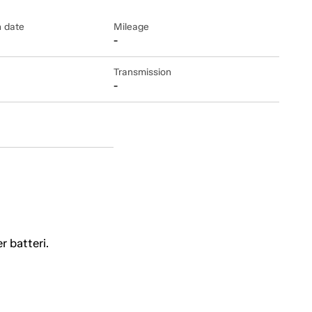
n date
Mileage
-
Transmission
-
 batteri.