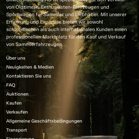
von Oldtimern, Enthusiasten-Fahrzeugen und
Sportwagen für Sammler und Liebhaber. Mit unserer
Erfahrung und Expertise bieten wir sowohl
schwedischen als auch internationalen Kunden einen
professionellen Marktplatz für den Kauf und Verkauf
von Sammlerfahrzeugen.
Über uns
Neuigkeiten & Medien
Kontaktieren Sie uns
FAQ
Auktionen
Kaufen
Verkaufen
Allgemeine Geschäftsbedingungen
Transport