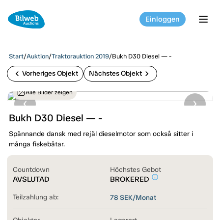
Einloggen
tog
Start
/
Auktion
/
Traktorauktion 2019
/
Bukh D30 Diesel — -
chevron_left
chevron_right
Vorheriges Objekt
Nächstes Objekt
Alle Bilder zeigen
Bukh D30 Diesel — -
Spännande dansk med rejäl dieselmotor som också sitter i
många fiskebåtar.
Countdown
Höchstes Gebot
info_outline
AVSLUTAD
BROKERED
Teilzahlung ab:
78
SEK/Monat