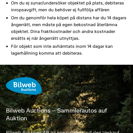
Om du ej synar/undersöker objektet på plats, debiteras
inropsavgift, men du behöver ej fullfölja affären
Om du genomför hela köpet på distans har du 14 dagars
ångerrätt, men måste på egen bekostnad återlämna
objektet. Dina fraktkostnader och andra kostnader
ersätts ej när ångerrätt utnyttjas.
För objekt som inte avhämtats inom 14 dagar kan
lagerhållning komma att debiteras.
Bilweb Auctions – Sammlerautos auf
Auktion
Bilweb Auctions AB ist spezialisiert auf den Verkauf