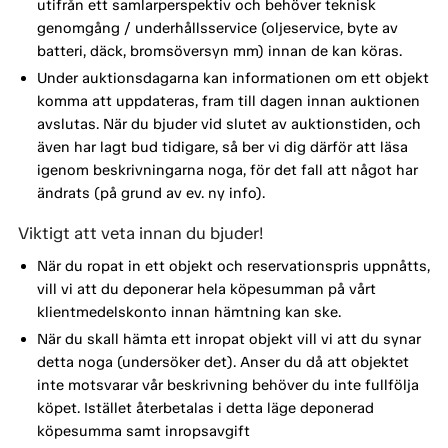
utifrån ett samlarperspektiv och behöver teknisk
genomgång / underhållsservice (oljeservice, byte av
batteri, däck, bromsöversyn mm) innan de kan köras.
Under auktionsdagarna kan informationen om ett objekt
komma att uppdateras, fram till dagen innan auktionen
avslutas. När du bjuder vid slutet av auktionstiden, och
även har lagt bud tidigare, så ber vi dig därför att läsa
igenom beskrivningarna noga, för det fall att något har
ändrats (på grund av ev. ny info).
Viktigt att veta innan du bjuder!
När du ropat in ett objekt och reservationspris uppnåtts,
vill vi att du deponerar hela köpesumman på vårt
klientmedelskonto innan hämtning kan ske.
När du skall hämta ett inropat objekt vill vi att du synar
detta noga (undersöker det). Anser du då att objektet
inte motsvarar vår beskrivning behöver du inte fullfölja
köpet. Istället återbetalas i detta läge deponerad
köpesumma samt inropsavgift