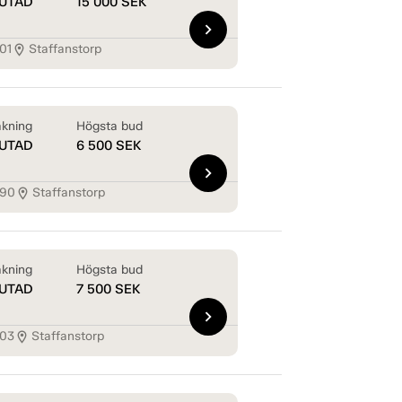
UTAD
15 000
SEK
chevron_right
01
Staffanstorp
location_on
kning
Högsta bud
UTAD
6 500
SEK
chevron_right
290
Staffanstorp
location_on
kning
Högsta bud
UTAD
7 500
SEK
chevron_right
303
Staffanstorp
location_on