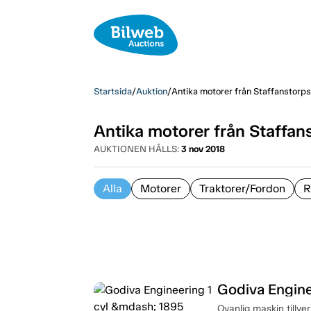
Startsida
/
Auktion
/
Antika motorer från Staffanstorp
Antika motorer från Staffa
AUKTIONEN HÅLLS:
3 nov 2018
Alla
Motorer
Traktorer/Fordon
R
Godiva Engine
Ovanlig maskin tillve