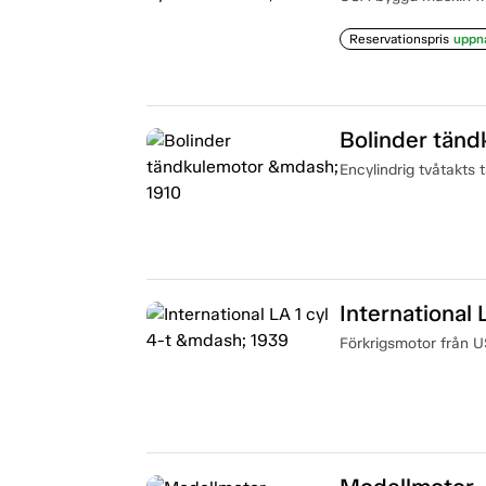
Reservationspris
uppn
Bolinder tänd
Encylindrig tvåtakts 
International 
Förkrigsmotor från U