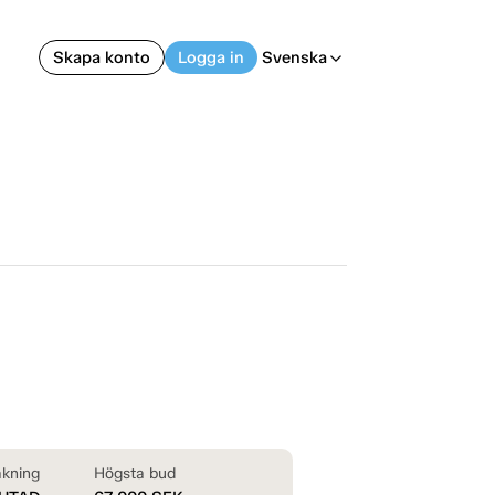
Skapa konto
Logga in
Svenska
arrow_back_ios
kning
Högsta bud