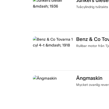
Junkers diese
Tvåcylindrig tvåtakts 
Benz & Co Tov
Rullbar motor från Tj
Ångmaskin
Mycket ovanlig reve