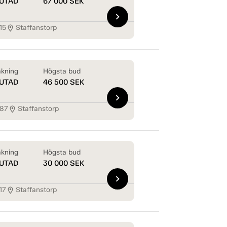
UTAD
67 000
SEK
chevron_right
15
Staffanstorp
location_on
kning
Högsta bud
UTAD
46 500
SEK
chevron_right
287
Staffanstorp
location_on
kning
Högsta bud
UTAD
30 000
SEK
chevron_right
17
Staffanstorp
location_on