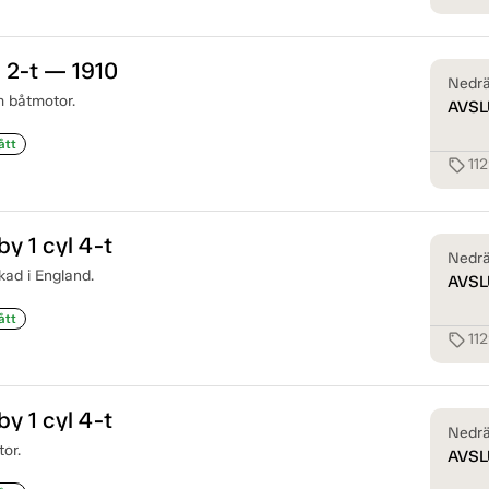
l 2-t — 1910
Nedrä
m båtmotor.
AVSL
ått
11
sell
y 1 cyl 4-t
Nedrä
kad i England.
AVSL
ått
11
sell
y 1 cyl 4-t
Nedrä
or.
AVSL