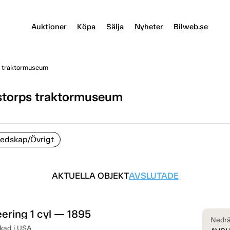
Auktioner
Köpa
Sälja
Nyheter
Bilweb.se
s traktormuseum
nstorps traktormuseum
edskap/Övrigt
AKTUELLA OBJEKT
AVSLUTADE
ering 1 cyl — 1895
Nedrä
rkad i USA