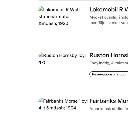
Lokomobil R W
Mycket ovanlig ånglo
medföljer, verkar vara
Ruston Hornsb
Encylindrig, 4-taktsmo
Reservationspris
uppn
Fairbanks Mor
Amerikansk stationär