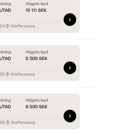
kning
Högsta bud
UTAD
15 111
SEK
chevron_right
304
Staffanstorp
location_on
kning
Högsta bud
UTAD
5 000
SEK
chevron_right
305
Staffanstorp
location_on
kning
Högsta bud
UTAD
6 500
SEK
chevron_right
306
Staffanstorp
location_on