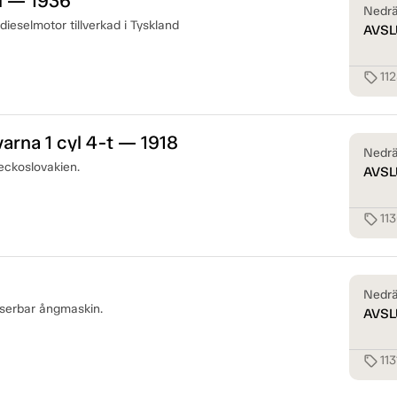
l — 1936
Nedrä
dieselmotor tillverkad i Tyskland
AVSL
11
sell
arna 1 cyl 4-t — 1918
Nedrä
eckoslovakien.
AVSL
11
sell
Nedrä
rserbar ångmaskin.
AVSL
113
sell