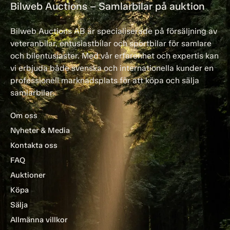
Bilweb Auctions – Samlarbilar på auktion
Bilweb Auctions AB är specialiserade på försäljning av
veteranbilar, entusiastbilar och sportbilar för samlare
och bilentusiaster. Med vår erfarenhet och expertis kan
vi erbjuda både svenska och internationella kunder en
professionell marknadsplats för att köpa och sälja
samlarbilar.
Om oss
Nyheter & Media
Kontakta oss
FAQ
Auktioner
Köpa
Sälja
Allmänna villkor