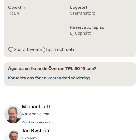
Objektnr
Lagerort
11384
Staffanstorp
Reservationspris:
Ej uppnått
Spara favorit
Tipsa och dela
Äger du en liknande Överum TPL 90 16 tum?
Kontakta oss för en kostnadsfri värdering
Michael Luft
Rally och event
Kontakta via mail
Jan Byström
Ekonomi