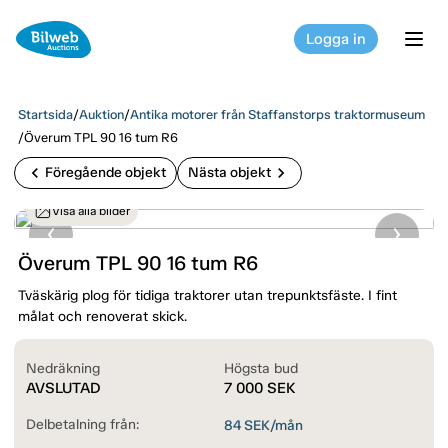
Logga in
tog
Startsida
/
Auktion
/
Antika motorer från Staffanstorps traktormuseum
/
Överum TPL 90 16 tum R6
chevron_left
chevron_right
Föregående objekt
Nästa objekt
Visa alla bilder
Överum TPL 90 16 tum R6
Tväskärig plog för tidiga traktorer utan trepunktsfäste. I fint
målat och renoverat skick.
Nedräkning
Högsta bud
AVSLUTAD
7 000
SEK
Delbetalning från:
84
SEK/mån