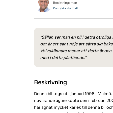
Besiktningsman
Kontakta via mail
"Sällan ser man en bil i detta otroliga
det är ett sant nöje att sätta sig ba
Volvokännare menar att detta är den s
med i detta påstående."
Beskrivning
Denna bil togs ut i januari 1998 i Malm
nuvarande ägare köpte den i februari 2
har ägnat mycket kärlek till denna bil oc