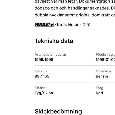
oavsett var man letar. Dokumentation sa
dödsbo och och handlingar saknades. Bil
dubbla nycklar samt original domkraft oc
Gratis historik (25)
Tekniska data
Årsmodell/modellår
Första regi
1998/1998
1998-01-0
Kw / hk
Drivmedel
99 / 135
Bensin
Klädsel
Färg
Tyg/Skinn
Röd
Skickbedömning