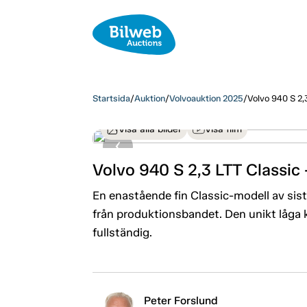
Startsida
/
Auktion
/
Volvoauktion 2025
/
Volvo 940 S 2,
Visa alla bilder
Visa film
Volvo 940 S 2,3 LTT Classic
En enastående fin Classic-modell av sist
från produktionsbandet. Den unikt låga k
fullständig.
Peter Forslund