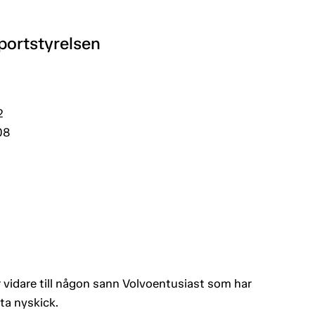
portstyrelsen
2
08
 vidare till någon sann Volvoentusiast som har
uta nyskick.