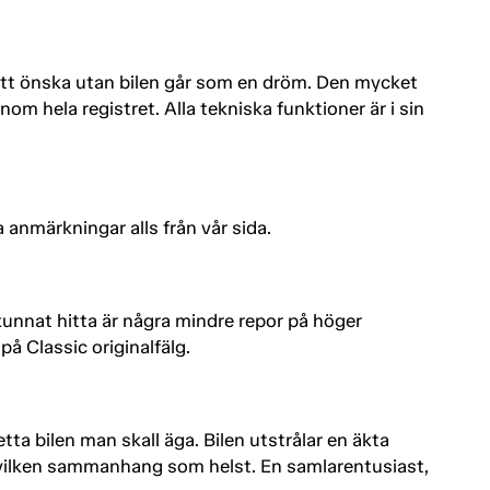
t att önska utan bilen går som en dröm. Den mycket
om hela registret. Alla tekniska funktioner är i sin
 anmärkningar alls från vår sida.
kunnat hitta är några mindre repor på höger
å Classic originalfälg.
ta bilen man skall äga. Bilen utstrålar en äkta
 i vilken sammanhang som helst. En samlarentusiast,