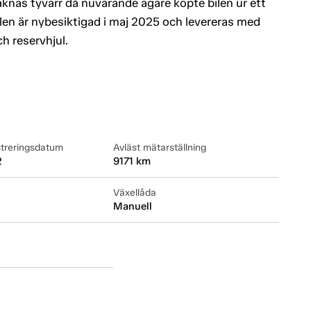
knas tyvärr då nuvarande ägare köpte bilen ur ett
en är nybesiktigad i maj 2025 och levereras med
h reservhjul.
streringsdatum
Avläst mätarställning
2
9171 km
Växellåda
Manuell