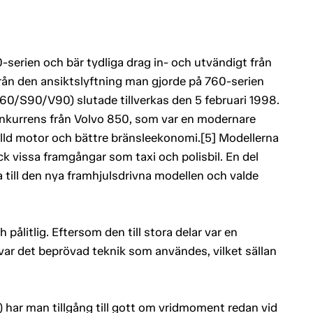
-serien och bär tydliga drag in- och utvändigt från
rån den ansiktslyftning man gjorde på 760-serien
60/S90/V90) slutade tillverkas den 5 februari 1998.
konkurrens från Volvo 850, som var en modernare
älld motor och bättre bränsleekonomi.[5] Modellerna
ick vissa framgångar som taxi och polisbil. En del
 till den nya framhjulsdrivna modellen och valde
 pålitlig. Eftersom den till stora delar var en
 var det beprövad teknik som användes, vilket sällan
har man tillgång till gott om vridmoment redan vid