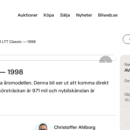
Auktioner
Köpa
Sälja
Nyheter
Bilweb.se
chevr
3 LTT Classic — 1998
Ne
 — 1998
AV
Del
a årsmodellen. Denna bil ser ut att komma direkt
örsträckan är 971 mil och nybilskänslan är
Ob
18
Christoffer Ahlborg