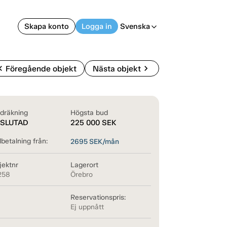
Skapa konto
Logga in
Svenska
arrow_back_ios
on_left
chevron_right
Föregående objekt
Nästa objekt
dräkning
Högsta bud
SLUTAD
225 000
SEK
betalning från:
2695
SEK/mån
jektnr
Lagerort
258
Örebro
Reservationspris:
Ej uppnått