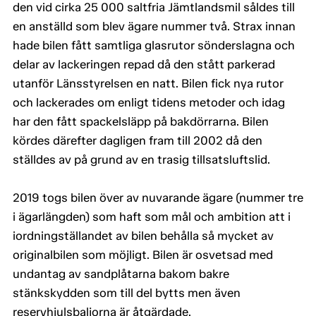
den vid cirka 25 000 saltfria Jämtlandsmil såldes till
en anställd som blev ägare nummer två. Strax innan
hade bilen fått samtliga glasrutor sönderslagna och
delar av lackeringen repad då den stått parkerad
utanför Länsstyrelsen en natt. Bilen fick nya rutor
och lackerades om enligt tidens metoder och idag
har den fått spackelsläpp på bakdörrarna. Bilen
kördes därefter dagligen fram till 2002 då den
ställdes av på grund av en trasig tillsatsluftslid.
2019 togs bilen över av nuvarande ägare (nummer tre
i ägarlängden) som haft som mål och ambition att i
iordningställandet av bilen behålla så mycket av
originalbilen som möjligt. Bilen är osvetsad med
undantag av sandplåtarna bakom bakre
stänkskydden som till del bytts men även
reservhjulsbaljorna är åtgärdade.