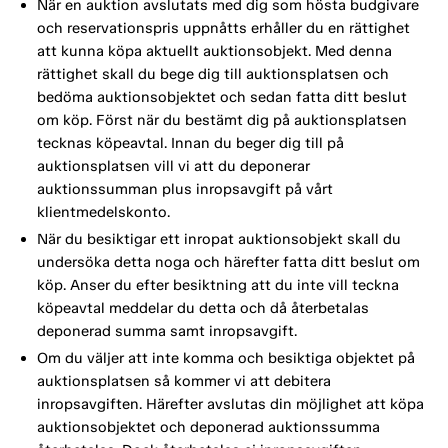
När en auktion avslutats med dig som hösta budgivare
och reservationspris uppnåtts erhåller du en rättighet
att kunna köpa aktuellt auktionsobjekt. Med denna
rättighet skall du bege dig till auktionsplatsen och
bedöma auktionsobjektet och sedan fatta ditt beslut
om köp. Först när du bestämt dig på auktionsplatsen
tecknas köpeavtal. Innan du beger dig till på
auktionsplatsen vill vi att du deponerar
auktionssumman plus inropsavgift på vårt
klientmedelskonto.
När du besiktigar ett inropat auktionsobjekt skall du
undersöka detta noga och härefter fatta ditt beslut om
köp. Anser du efter besiktning att du inte vill teckna
köpeavtal meddelar du detta och då återbetalas
deponerad summa samt inropsavgift.
Om du väljer att inte komma och besiktiga objektet på
auktionsplatsen så kommer vi att debitera
inropsavgiften. Härefter avslutas din möjlighet att köpa
auktionsobjektet och deponerad auktionssumma