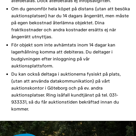
återbetalas. Dock återbetalas ej inropsavgiften.
Om du genomför hela köpet på distans (utan att besöka
auktionsplatsen) har du 14 dagars ångerrätt, men måste
på egen bekostnad återlämna objektet. Dina
fraktkostnader och andra kostnader ersätts ej när
ångerrätt utnyttjas.
För objekt som inte avhämtats inom 14 dagar kan
lagerhållning komma att debiteras. Du deltager i
budgivningen efter inloggning på vår
auktionsplattsform.
Du kan också deltaga i auktionerna fysiskt på plats,
(utan att använda datakommunikation) på vårt
auktionskontor i Göteborg och på ev. andra
auktionsplatser. Ring isåfall kundtjänst på tel. 031-
933331, så du får auktionstiden bekräftad innan du
kommer.