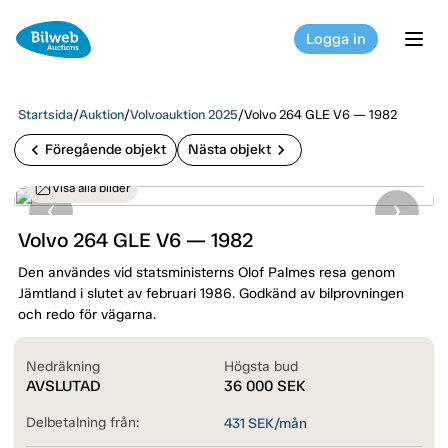
Logga in
tog
Startsida
/
Auktion
/
Volvoauktion 2025
/
Volvo 264 GLE V6 — 1982
chevron_left
chevron_right
Föregående objekt
Nästa objekt
Visa alla bilder
Volvo 264 GLE V6 — 1982
Den användes vid statsministerns Olof Palmes resa genom
Jämtland i slutet av februari 1986. Godkänd av bilprovningen
och redo för vägarna.
Nedräkning
Högsta bud
AVSLUTAD
36 000
SEK
Delbetalning från:
431
SEK/mån