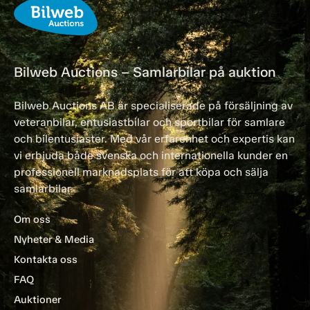
Bilweb Auctions – Samlarbilar på auktion
Bilweb Auctions AB är specialiserade på försäljning av
veteranbilar, entusiastbilar och sportbilar för samlare
och bilentusiaster. Med vår erfarenhet och expertis kan
vi erbjuda både svenska och internationella kunder en
professionell marknadsplats för att köpa och sälja
samlarbilar.
Om oss
Nyheter & Media
Kontakta oss
FAQ
Auktioner