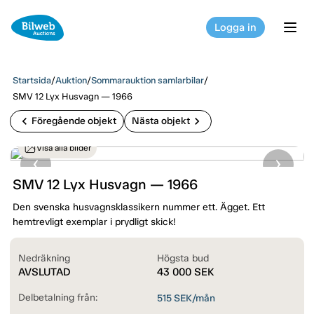
Logga in
tog
Startsida
/
Auktion
/
Sommarauktion samlarbilar
/
SMV 12 Lyx Husvagn — 1966
chevron_left
chevron_right
Föregående objekt
Nästa objekt
Visa alla bilder
SMV 12 Lyx Husvagn — 1966
Den svenska husvagnsklassikern nummer ett. Ägget. Ett
hemtrevligt exemplar i prydligt skick!
Nedräkning
Högsta bud
AVSLUTAD
43 000
SEK
Delbetalning från:
515
SEK/mån