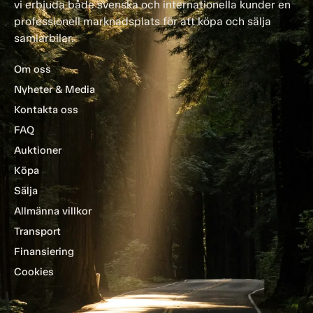
vi erbjuda både svenska och internationella kunder en
professionell marknadsplats för att köpa och sälja
samlarbilar.
Om oss
Nyheter & Media
Kontakta oss
FAQ
Auktioner
Köpa
Sälja
Allmänna villkor
Transport
Finansiering
Cookies