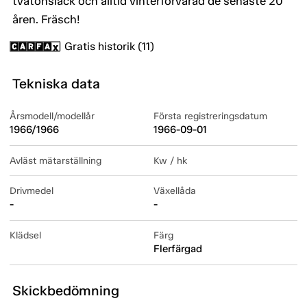
tvåtonslack och alltid vinterförvarad de senaste 20
åren. Fräsch!
Gratis historik (11)
Tekniska data
Årsmodell/modellår
Första registreringsdatum
1966/1966
1966-09-01
Avläst mätarställning
Kw / hk
Drivmedel
Växellåda
-
-
Klädsel
Färg
Flerfärgad
Skickbedömning