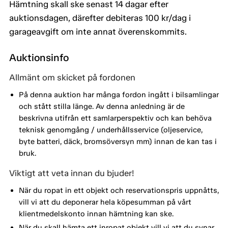
Hämtning skall ske senast 14 dagar efter
auktionsdagen, därefter debiteras 100 kr/dag i
garageavgift om inte annat överenskommits.
Auktionsinfo
Allmänt om skicket på fordonen
På denna auktion har många fordon ingått i bilsamlingar
och stått stilla länge. Av denna anledning är de
beskrivna utifrån ett samlarperspektiv och kan behöva
teknisk genomgång / underhållsservice (oljeservice,
byte batteri, däck, bromsöversyn mm) innan de kan tas i
bruk.
Viktigt att veta innan du bjuder!
När du ropat in ett objekt och reservationspris uppnåtts,
vill vi att du deponerar hela köpesumman på vårt
klientmedelskonto innan hämtning kan ske.
När du skall hämta ett inropat objekt vill vi att du synar