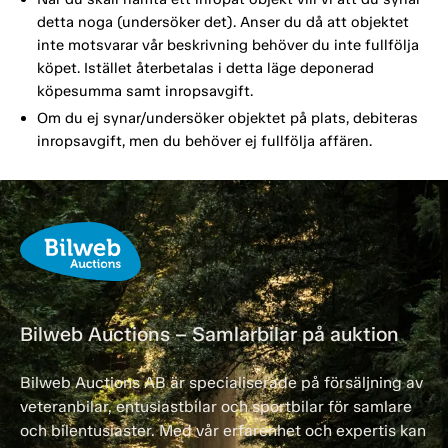
detta noga (undersöker det). Anser du då att objektet
inte motsvarar vår beskrivning behöver du inte fullfölja
köpet. Istället återbetalas i detta läge deponerad
köpesumma samt inropsavgift.
Om du ej synar/undersöker objektet på plats, debiteras
inropsavgift, men du behöver ej fullfölja affären.
Bilweb Auctions – Samlarbilar på auktion
Bilweb Auctions AB är specialiserade på försäljning av
veteranbilar, entusiastbilar och sportbilar för samlare
och bilentusiaster. Med vår erfarenhet och expertis kan