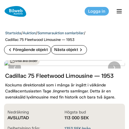
Logga in
tog
Startsida
/
Auktion
/
Sommarauktion samlarbilar
/
Cadillac 75 Fleetwood Limousine — 1953
chevron_left
chevron_right
Föregående objekt
Nästa objekt
Visa alla bilder
Cadillac 75 Fleetwood Limousine — 1953
Kockums direktionsbil som i många år ingått i välkände
Cadillacentusiasten Tage Jingnerts samlingar. Detta är en
svensksåld lyxlimousine med fin historik och bara två ägare.
Nedräkning
Högsta bud
AVSLUTAD
113 000
SEK
Delbetalning från:
1353
SEK/mån