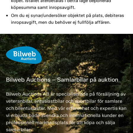
köpet. Istället återbetalas i detta läge deponerad
köpesumma samt inropsavgift.
Om du ej synar/undersöker objektet på plats, debiteras
inropsavgift, men du behöver ej fullfölja affären.
Bilweb Auctions – Samlarbilar på auktion
Bilweb Auctions AB är specialiserade på försäljning av
veteranbilar, entusiastbilar och sportbilar för samlare
och bilentusiaster. Med vår erfarenhet och expertis kan
vi erbjuda både svenska och internationella kunder en
professionell marknadsplats för att köpa och sälja
samlarbilar.