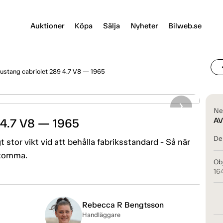
Auktioner
Köpa
Sälja
Nyheter
Bilweb.se
chevr
ustang cabriolet 289 4.7 V8 — 1965
Ne
 4.7 V8 — 1965
AV
Del
tor vikt vid att behålla fabriksstandard - Så när
 komma.
Ob
16
Rebecca R Bengtsson
Handläggare