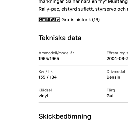
märkningar. Så här nära en "ny" Mustang
Rally-pac, elstyrd suflett, styrservo oc
Gratis historik (16)
Tekniska data
Årsmodell/modellår
Första regi
1965/1965
2004-06-
Kw / hk
Drivmedel
135 / 184
Bensin
Klädsel
Färg
vinyl
Gul
Skickbedömning