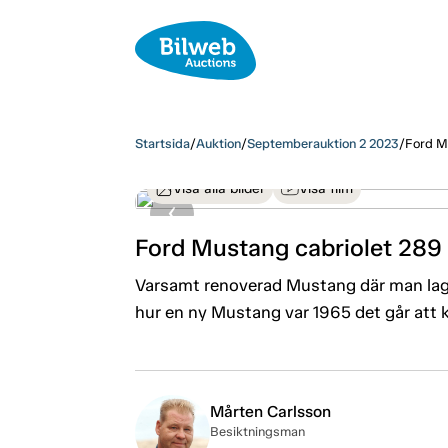
Startsida
/
Auktion
/
Septemberauktion 2 2023
/
Ford M
Visa alla bilder
Visa film
Ford Mustang cabriolet 289
Varsamt renoverad Mustang där man lagt s
hur en ny Mustang var 1965 det går att
Mårten Carlsson
Besiktningsman