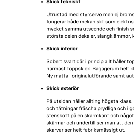
Skick tekniskt
Utrustad med styrservo men ej broms
fungerar både mekaniskt som elektri
mycket samma utseende och finish som 
största delen dekaler, slangklämmor, 
Skick interiör
Sobert svart där i princip allt håller to
närmast toppskick. Bagagerum helt kla
Ny matta i originalutförande samt aute
Skick exteriör
På utsidan håller allting högsta klass. 
och tätningar fräscha prydliga och i 
stenskott på en skärmkant och något 
skärmar och undertill ser man att den h
skarvar ser helt fabriksmässigt ut.