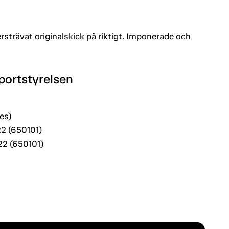
rsträvat originalskick på riktigt. Imponerade och
portstyrelsen
es)
22 (650101)
2 (650101)