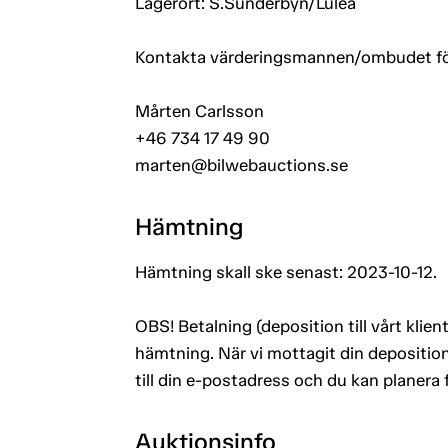
Lagerort: S.Sunderbyn/Luleå
Kontakta värderingsmannen/ombudet för a
Mårten Carlsson
+46 734 17 49 90
marten@bilwebauctions.se
Hämtning
Hämtning skall ske senast: 2023-10-12.
OBS! Betalning (deposition till vårt kli
hämtning. När vi mottagit din deposition
till din e-postadress och du kan planera
Auktionsinfo