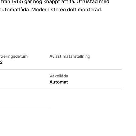
 från 1965 går nog knappt att få. Utrustad med
h automatlåda. Modern stereo dolt monterad.
streringsdatum
Avläst mätarställning
22
Växellåda
Automat