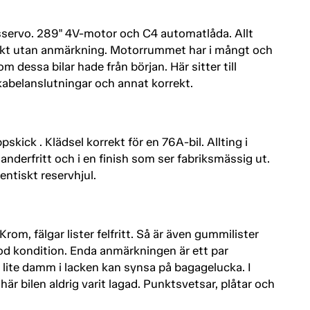
servo. 289" 4V-motor och C4 automatlåda. Allt
skt utan anmärkning. Motorrummet har i mångt och
dessa bilar hade från början. Här sitter till
kabelanslutningar och annat korrekt.
ppskick . Klädsel korrekt för en 76A-bil. Allting i
nderfritt och i en finish som ser fabriksmässig ut.
ntiskt reservhjul.
Krom, fälgar lister felfritt. Så är även gummilister
god kondition. Enda anmärkningen är ett par
lite damm i lacken kan synsa på bagagelucka. I
är bilen aldrig varit lagad. Punktsvetsar, plåtar och