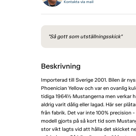
Kontakta via mail
"Så gott som utställningsskick"
Beskrivning
Importerad till Sverige 2001. Bilen är ny
Phoenician Yellow och var en ovanlig kulö
tidiga 1964½ Mustangerna men verkar hängt
aldrig varit dålig eller lagad. Här ser pl
från fabrik. Det var inte 100% precision - 
modell gjorts på så kort tid som Mustan
stor vikt lagts vid att hålla det skicket n