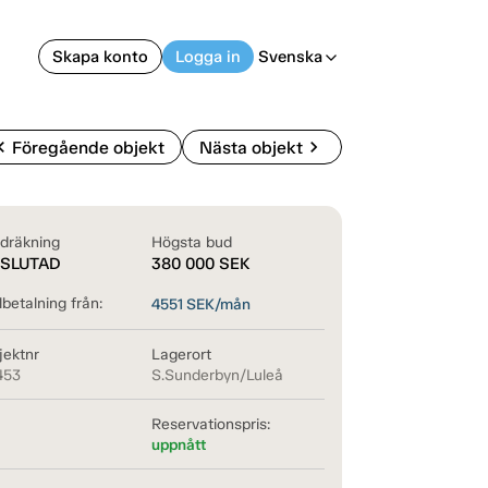
Skapa konto
Logga in
Svenska
arrow_back_ios
on_left
chevron_right
Föregående objekt
Nästa objekt
dräkning
Högsta bud
SLUTAD
380 000
SEK
betalning från:
4551
SEK/mån
jektnr
Lagerort
453
S.Sunderbyn/Luleå
Reservationspris:
uppnått