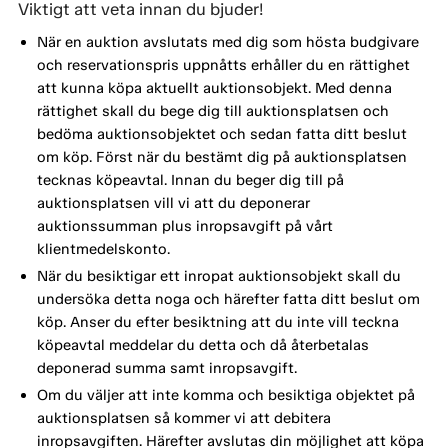
Viktigt att veta innan du bjuder!
När en auktion avslutats med dig som hösta budgivare
och reservationspris uppnåtts erhåller du en rättighet
att kunna köpa aktuellt auktionsobjekt. Med denna
rättighet skall du bege dig till auktionsplatsen och
bedöma auktionsobjektet och sedan fatta ditt beslut
om köp. Först när du bestämt dig på auktionsplatsen
tecknas köpeavtal. Innan du beger dig till på
auktionsplatsen vill vi att du deponerar
auktionssumman plus inropsavgift på vårt
klientmedelskonto.
När du besiktigar ett inropat auktionsobjekt skall du
undersöka detta noga och härefter fatta ditt beslut om
köp. Anser du efter besiktning att du inte vill teckna
köpeavtal meddelar du detta och då återbetalas
deponerad summa samt inropsavgift.
Om du väljer att inte komma och besiktiga objektet på
auktionsplatsen så kommer vi att debitera
inropsavgiften. Härefter avslutas din möjlighet att köpa