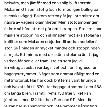
bekväm, men jämför med en vanlig bil framstår
McLaren GT som stötig (och förmodligen bullrig på
svenska vägar). Bakom ratten går jag inte miste om
några av vägens ojämnheter. Men stötdämpningen
är inte så hård att det gör ont i kroppen. Stolarna har
mjukare stoppning och skillnaden mot skalstolarna i
kolfiber som McLaren erbjuder till andra modeller är
stor. Skålningen är mycket mindre och stoppningen
är mjuk. Ett minus med de sköna stolarna är att jag
varken får ner, eller fram, stolen som jag vill.
En viktig aspekt i vardagslivet och för långresor är
bagageutrymmet. Något som rimmar dåligt med en
mittmotorbil. Här har dock britterna varit finurliga
och lyckats få till 570 liter bagageutrymme i den 468
cm långa bilen. Framtill ryms 150 liter vilket kan
jämföras med 132 liter hos Porsche 911. Men då
911:an har svansmotor och inte rymmer någonting