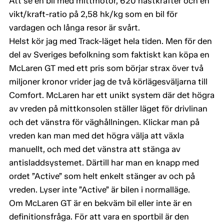
Att se en bil med mittmotor, 620 hästkrafter och en
vikt/kraft-ratio på 2,58 hk/kg som en bil för
vardagen och långa resor är svårt.
Helst kör jag med Track-läget hela tiden. Men för den
del av Sveriges befolkning som faktiskt kan köpa en
McLaren GT med ett pris som börjar strax över två
miljoner kronor vrider jag de två körlägesväljarna till
Comfort. McLaren har ett unikt system där det högra
av vreden på mittkonsolen ställer läget för drivlinan
och det vänstra för väghållningen. Klickar man på
vreden kan man med det högra välja att växla
manuellt, och med det vänstra att stänga av
antisladdsystemet. Därtill har man en knapp med
ordet ”Active” som helt enkelt stänger av och på
vreden. Lyser inte ”Active” är bilen i normalläge.
Om McLaren GT är en bekväm bil eller inte är en
definitionsfråga. För att vara en sportbil är den