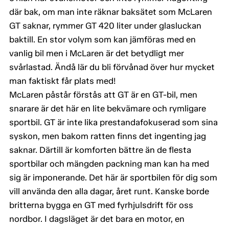
där bak, om man inte räknar baksätet som McLaren
GT saknar, rymmer GT 420 liter under glasluckan
baktill. En stor volym som kan jämföras med en
vanlig bil men i McLaren är det betydligt mer
svårlastad. Ändå lär du bli förvånad över hur mycket
man faktiskt får plats med!
McLaren påstår förstås att GT är en GT-bil, men
snarare är det här en lite bekvämare och rymligare
sportbil. GT är inte lika prestandafokuserad som sina
syskon, men bakom ratten finns det ingenting jag
saknar. Därtill är komforten bättre än de flesta
sportbilar och mängden packning man kan ha med
sig är imponerande. Det här är sportbilen för dig som
vill använda den alla dagar, året runt. Kanske borde
britterna bygga en GT med fyrhjulsdrift för oss
nordbor. I dagsläget är det bara en motor, en