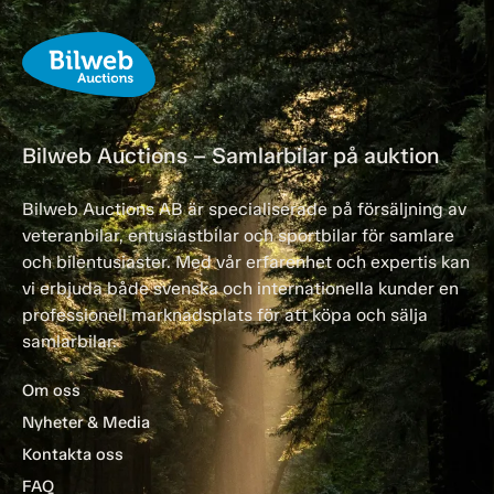
Bilweb Auctions – Samlarbilar på auktion
Bilweb Auctions AB är specialiserade på försäljning av
veteranbilar, entusiastbilar och sportbilar för samlare
och bilentusiaster. Med vår erfarenhet och expertis kan
vi erbjuda både svenska och internationella kunder en
professionell marknadsplats för att köpa och sälja
samlarbilar.
Om oss
Nyheter & Media
Kontakta oss
FAQ