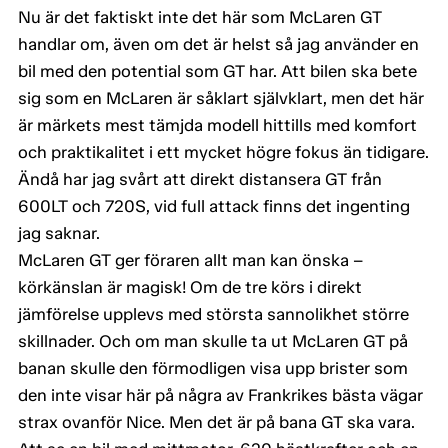
Nu är det faktiskt inte det här som McLaren GT
handlar om, även om det är helst så jag använder en
bil med den potential som GT har. Att bilen ska bete
sig som en McLaren är såklart självklart, men det här
är märkets mest tämjda modell hittills med komfort
och praktikalitet i ett mycket högre fokus än tidigare.
Ändå har jag svårt att direkt distansera GT från
600LT och 720S, vid full attack finns det ingenting
jag saknar.
McLaren GT ger föraren allt man kan önska –
körkänslan är magisk! Om de tre körs i direkt
jämförelse upplevs med största sannolikhet större
skillnader. Och om man skulle ta ut McLaren GT på
banan skulle den förmodligen visa upp brister som
den inte visar här på några av Frankrikes bästa vägar
strax ovanför Nice. Men det är på bana GT ska vara.