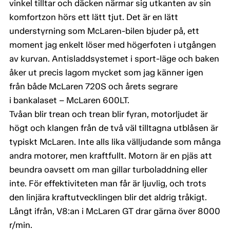
vinkel tilltar och däcken närmar sig utkanten av sin
komfortzon hörs ett lätt tjut. Det är en lätt
understyrning som McLaren-bilen bjuder på, ett
moment jag enkelt löser med högerfoten i utgången
av kurvan. Antisladdsystemet i sport-läge och baken
åker ut precis lagom mycket som jag känner igen
från både McLaren 720S och årets segrare
i bankalaset – McLaren 600LT.
Tvåan blir trean och trean blir fyran, motorljudet är
högt och klangen från de två väl tilltagna utblåsen är
typiskt McLaren. Inte alls lika välljudande som många
andra motorer, men kraftfullt. Motorn är en pjäs att
beundra oavsett om man gillar turboladdning eller
inte. För effektiviteten man får är ljuvlig, och trots
den linjära kraftutvecklingen blir det aldrig tråkigt.
Långt ifrån, V8:an i McLaren GT drar gärna över 8000
r/min.