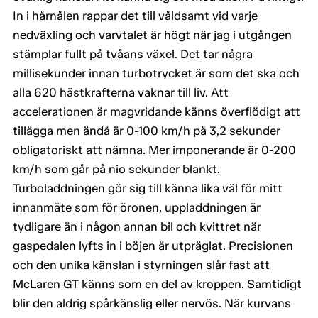
In i hårnålen rappar det till våldsamt vid varje
nedväxling och varvtalet är högt när jag i utgången
stämplar fullt på tvåans växel. Det tar några
millisekunder innan turbotrycket är som det ska och
alla 620 hästkrafterna vaknar till liv. Att
accelerationen är magvridande känns överflödigt att
tillägga men ändå är 0-100 km/h på 3,2 sekunder
obligatoriskt att nämna. Mer imponerande är 0-200
km/h som går på nio sekunder blankt.
Turboladdningen gör sig till känna lika väl för mitt
innanmäte som för öronen, uppladdningen är
tydligare än i någon annan bil och kvittret när
gaspedalen lyfts in i böjen är utpräglat. Precisionen
och den unika känslan i styrningen slår fast att
McLaren GT känns som en del av kroppen. Samtidigt
blir den aldrig spårkänslig eller nervös. När kurvans