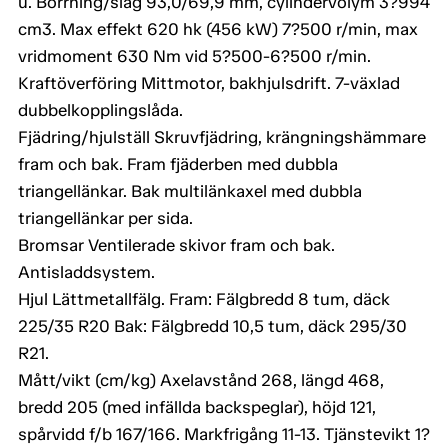
u. Borrning/slag 93,0/69,9 mm, cylindervolym 3?994
cm3. Max effekt 620 hk (456 kW) 7?500 r/min, max
vridmoment 630 Nm vid 5?500-6?500 r/min.
Kraftöverföring Mittmotor, bakhjulsdrift. 7-växlad
dubbelkopplingslåda.
Fjädring/hjulställ Skruvfjädring, krängningshämmare
fram och bak. Fram fjäderben med dubbla
triangellänkar. Bak multilänkaxel med dubbla
triangellänkar per sida.
Bromsar Ventilerade skivor fram och bak.
Antisladdsystem.
Hjul Lättmetallfälg. Fram: Fälgbredd 8 tum, däck
225/35 R20 Bak: Fälgbredd 10,5 tum, däck 295/30
R21.
Mått/vikt (cm/kg) Axelavstånd 268, längd 468,
bredd 205 (med infällda backspeglar), höjd 121,
spårvidd f/b 167/166. Markfrigång 11-13. Tjänstevikt 1?