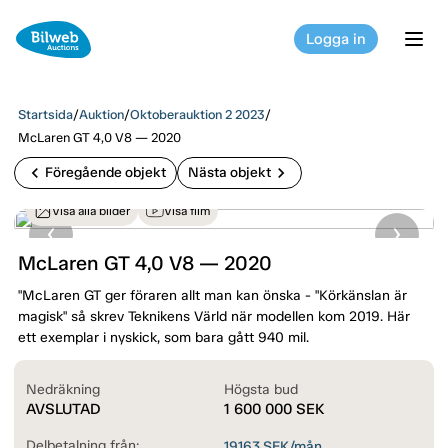
Logga in
tog
Startsida
/
Auktion
/
Oktoberauktion 2 2023
/
McLaren GT 4,0 V8 — 2020
chevron_left
chevron_right
Föregående objekt
Nästa objekt
Visa alla bilder
Visa film
McLaren GT 4,0 V8 — 2020
"McLaren GT ger föraren allt man kan önska - "Körkänslan är
magisk" så skrev Teknikens Värld när modellen kom 2019. Här
ett exemplar i nyskick, som bara gått 940 mil.
Nedräkning
Högsta bud
AVSLUTAD
1 600 000
SEK
Delbetalning från:
19163
SEK/mån