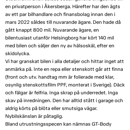
en privatperson i Åkersberga. Härefter har den ägts
av ett par bilhandlare och finansbolag innan den i
mars 2022 såldes till nuvarande ägare. Den hade då
gått knappt 800 mil. Nuvarande ägare, en
bilentusiast utanför Helsingborg har kört 140 mil
med bilen och säljer den ny av hälsoskäl, efter en
skidolycka.
Vi har granskat bilen i alla detaljer och hittar inget att
anmärka på. Inte en repa eller stenskott går att finna
(front och utv. handtag mm är folierade med klar,
osynlig stenskottsfilm PPF, monterat i Sverige). Däck
och fälgar är felfria. Inga skrap på underredet. Inga
skav på inredningen. Den har alltid stått i garage och
aldrig körts på blöta eller smutsiga vägar.
Nybilskänslan är påtaglig.
Bland utrustningsspecen kan nämnas GT-Body