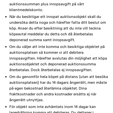
auktionssumman plus inropsavgift på vårt
klientmedelskonto.
När du besiktigar ett inropat auktionsobjekt skall du
undersöka detta noga och härefter fatta ditt beslut om
köp. Anser du efter besiktning att du inte vill teckna
köpeavtal meddelar du detta och då återbetalas
deponerad summa samt inropsavgift.
Om du väljer att inte komma och besiktiga objektet på
auktionsplatsen så kommer vi att debitera
inropsavgiften. Härefter avslutas din möjlighet att köpa
auktionsobjektet och deponerad auktionssumma
återbetalas. Dock återbetalas ej inropsavgiften.
Om du genomför hela köpet på distans (utan att besöka
auktionsplatsen) har du 14 dagars ångerrätt, men måste
på egen bekostnad återlämna objektet. Dina
fraktkostnader och andra kostnader ersätts ej när
ångerrätt utnyttjas.
För objekt som inte avhämtats inom 14 dagar kan
lagerhållning komma att debiteras. Du deltager i