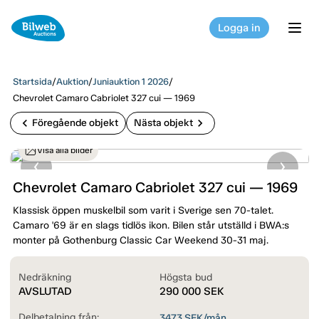
Logga in
tog
Startsida
/
Auktion
/
Juniauktion 1 2026
/
Chevrolet Camaro Cabriolet 327 cui — 1969
chevron_left
chevron_right
Föregående objekt
Nästa objekt
Visa alla bilder
Chevrolet Camaro Cabriolet 327 cui — 1969
Klassisk öppen muskelbil som varit i Sverige sen 70-talet.
Camaro '69 är en slags tidlös ikon. Bilen står utställd i BWA:s
monter på Gothenburg Classic Car Weekend 30-31 maj.
Nedräkning
Högsta bud
AVSLUTAD
290 000
SEK
Delbetalning från:
3473
SEK/mån