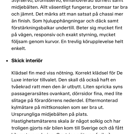
Styrservo, bromsservo, elmanövrerad sufflett samt
midjebälten. Allt väsentligt fungerar, bromsar tar bra
och jämnt. Det märks att man satsat på chassi mer
än finish. Som hjulupphängningar och däck samt
förstärkningsbalkar undertill. Beter sig mycket fint
på vägen, responsiv och exakt styrning, mycket
följsam genom kurvor. En trevlig körupplevelse helt
enkelt.
Skick interiör
Klädsel fin med viss nötning. Korrekt klädsel för De
Luxe interior tillvalet. Den skall då också haft en
tvåekrad ratt men den är utbytt. Liten spricka syns
passagerarsätes ovankant, dörrsidor fina, med lite
slitage på förardörrens nederdel. Eftermonterad
kylmätare på mittkonsolen som ser bra ut.
Ursprungliga midjebälten på plats.
Hastighetsmätarens skala är något solkig och har
troligen gjorts när bilen kom till Sverige och då fått