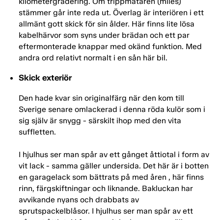
kilometergradering. Om trippmätaren (miles)
stämmer går inte reda ut. Överlag är interiören i ett
allmänt gott skick för sin ålder. Här finns lite lösa
kabelhärvor som syns under brädan och ett par
eftermonterade knappar med okänd funktion. Med
andra ord relativt normalt i en sån här bil.
Skick exteriör
Den hade kvar sin originalfärg när den kom till
Sverige senare omlackerad i denna röda kulör som i
sig själv är snygg - särskilt ihop med den vita
suffletten.
I hjulhus ser man spår av ett gånget åttiotal i form av
vit lack - samma gäller undersida. Det här är i botten
en garagelack som bättrats på med åren , här finns
rinn, färgskiftningar och liknande. Bakluckan har
avvikande nyans och drabbats av
sprutspackelblåsor. I hjulhus ser man spår av ett