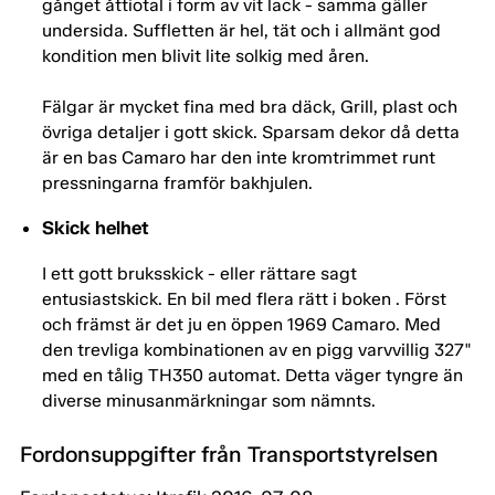
gånget åttiotal i form av vit lack - samma gäller
undersida. Suffletten är hel, tät och i allmänt god
kondition men blivit lite solkig med åren.
Fälgar är mycket fina med bra däck, Grill, plast och
övriga detaljer i gott skick. Sparsam dekor då detta
är en bas Camaro har den inte kromtrimmet runt
pressningarna framför bakhjulen.
Skick helhet
I ett gott bruksskick - eller rättare sagt
entusiastskick. En bil med flera rätt i boken . Först
och främst är det ju en öppen 1969 Camaro. Med
den trevliga kombinationen av en pigg varvvillig 327"
med en tålig TH350 automat. Detta väger tyngre än
diverse minusanmärkningar som nämnts.
Fordonsuppgifter från Transportstyrelsen