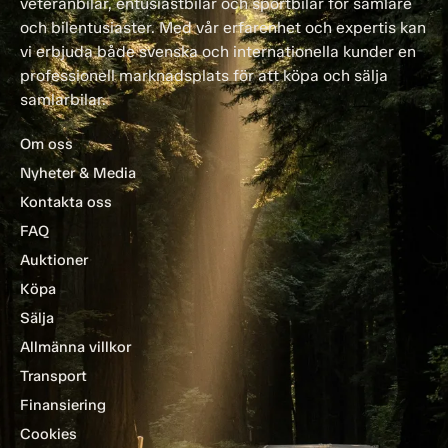
veteranbilar, entusiastbilar och sportbilar för samlare
och bilentusiaster. Med vår erfarenhet och expertis kan
vi erbjuda både svenska och internationella kunder en
professionell marknadsplats för att köpa och sälja
samlarbilar.
Om oss
Nyheter & Media
Kontakta oss
FAQ
Auktioner
Köpa
Sälja
Allmänna villkor
Transport
Finansiering
Cookies