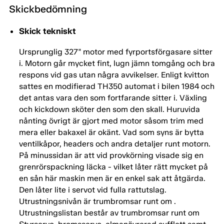
Skickbedömning
Skick tekniskt
Ursprunglig 327" motor med fyrportsförgasare sitter
i. Motorn går mycket fint, lugn jämn tomgång och bra
respons vid gas utan några avvikelser. Enligt kvitton
sattes en modifierad TH350 automat i bilen 1984 och
det antas vara den som fortfarande sitter i. Växling
och kickdown sköter den som den skall. Huruvida
nånting övrigt är gjort med motor såsom trim med
mera eller bakaxel är okänt. Vad som syns är bytta
ventilkåpor, headers och andra detaljer runt motorn.
På minussidan är att vid provkörning visade sig en
grenrörspackning läcka - vilket låter rätt mycket på
en sån här maskin men är en enkel sak att åtgärda.
Den låter lite i servot vid fulla rattutslag.
Utrustningsnivån är trumbromsar runt om .
Utrustningslistan består av trumbromsar runt om