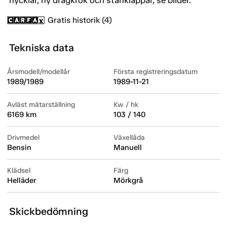
nycklar, ny dragkrok och stänklappar, se bilder.
Gratis historik (4)
Tekniska data
Årsmodell/modellår
Första registreringsdatum
1989/1989
1989-11-21
Avläst mätarställning
Kw / hk
6169 km
103 / 140
Drivmedel
Växellåda
Bensin
Manuell
Klädsel
Färg
Helläder
Mörkgrå
Skickbedömning