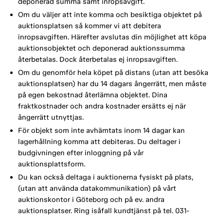
deponerad summa samt inropsavgift.
Om du väljer att inte komma och besiktiga objektet på
auktionsplatsen så kommer vi att debitera
inropsavgiften. Härefter avslutas din möjlighet att köpa
auktionsobjektet och deponerad auktionssumma
återbetalas. Dock återbetalas ej inropsavgiften.
Om du genomför hela köpet på distans (utan att besöka
auktionsplatsen) har du 14 dagars ångerrätt, men måste
på egen bekostnad återlämna objektet. Dina
fraktkostnader och andra kostnader ersätts ej när
ångerrätt utnyttjas.
För objekt som inte avhämtats inom 14 dagar kan
lagerhållning komma att debiteras. Du deltager i
budgivningen efter inloggning på vår
auktionsplattsform.
Du kan också deltaga i auktionerna fysiskt på plats,
(utan att använda datakommunikation) på vårt
auktionskontor i Göteborg och på ev. andra
auktionsplatser. Ring isåfall kundtjänst på tel. 031-