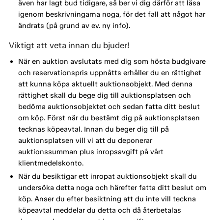
även har lagt bud tidigare, så ber vi dig därför att läsa
igenom beskrivningarna noga, för det fall att något har
ändrats (på grund av ev. ny info).
Viktigt att veta innan du bjuder!
När en auktion avslutats med dig som hösta budgivare
och reservationspris uppnåtts erhåller du en rättighet
att kunna köpa aktuellt auktionsobjekt. Med denna
rättighet skall du bege dig till auktionsplatsen och
bedöma auktionsobjektet och sedan fatta ditt beslut
om köp. Först när du bestämt dig på auktionsplatsen
tecknas köpeavtal. Innan du beger dig till på
auktionsplatsen vill vi att du deponerar
auktionssumman plus inropsavgift på vårt
klientmedelskonto.
När du besiktigar ett inropat auktionsobjekt skall du
undersöka detta noga och härefter fatta ditt beslut om
köp. Anser du efter besiktning att du inte vill teckna
köpeavtal meddelar du detta och då återbetalas