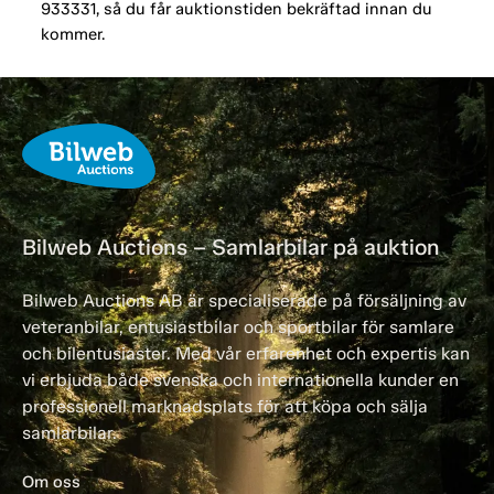
933331, så du får auktionstiden bekräftad innan du
kommer.
Bilweb Auctions – Samlarbilar på auktion
Bilweb Auctions AB är specialiserade på försäljning av
veteranbilar, entusiastbilar och sportbilar för samlare
och bilentusiaster. Med vår erfarenhet och expertis kan
vi erbjuda både svenska och internationella kunder en
professionell marknadsplats för att köpa och sälja
samlarbilar.
Om oss