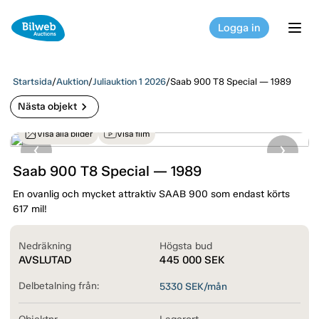
Logga in
tog
Startsida
/
Auktion
/
Juliauktion 1 2026
/
Saab 900 T8 Special — 1989
chevron_right
Nästa objekt
Visa alla bilder
Visa film
Saab 900 T8 Special — 1989
En ovanlig och mycket attraktiv SAAB 900 som endast körts
617 mil!
Nedräkning
Högsta bud
AVSLUTAD
445 000
SEK
Delbetalning från:
5330
SEK/mån