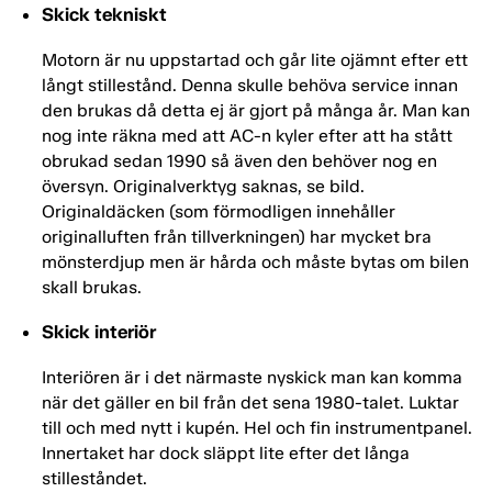
Skick tekniskt
Motorn är nu uppstartad och går lite ojämnt efter ett
långt stillestånd. Denna skulle behöva service innan
den brukas då detta ej är gjort på många år. Man kan
nog inte räkna med att AC-n kyler efter att ha stått
obrukad sedan 1990 så även den behöver nog en
översyn. Originalverktyg saknas, se bild.
Originaldäcken (som förmodligen innehåller
originalluften från tillverkningen) har mycket bra
mönsterdjup men är hårda och måste bytas om bilen
skall brukas.
Skick interiör
Interiören är i det närmaste nyskick man kan komma
när det gäller en bil från det sena 1980-talet. Luktar
till och med nytt i kupén. Hel och fin instrumentpanel.
Innertaket har dock släppt lite efter det långa
stilleståndet.