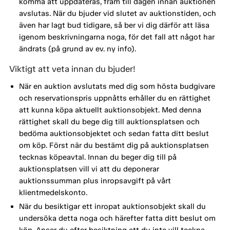
komma att uppdateras, fram till dagen innan auktionen
avslutas. När du bjuder vid slutet av auktionstiden, och
även har lagt bud tidigare, så ber vi dig därför att läsa
igenom beskrivningarna noga, för det fall att något har
ändrats (på grund av ev. ny info).
Viktigt att veta innan du bjuder!
När en auktion avslutats med dig som hösta budgivare
och reservationspris uppnåtts erhåller du en rättighet
att kunna köpa aktuellt auktionsobjekt. Med denna
rättighet skall du bege dig till auktionsplatsen och
bedöma auktionsobjektet och sedan fatta ditt beslut
om köp. Först när du bestämt dig på auktionsplatsen
tecknas köpeavtal. Innan du beger dig till på
auktionsplatsen vill vi att du deponerar
auktionssumman plus inropsavgift på vårt
klientmedelskonto.
När du besiktigar ett inropat auktionsobjekt skall du
undersöka detta noga och härefter fatta ditt beslut om
köp. Anser du efter besiktning att du inte vill teckna