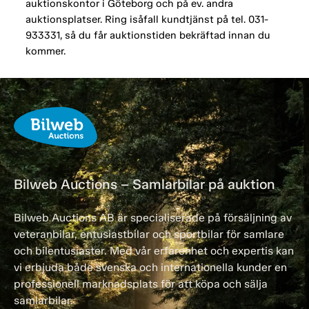
auktionskontor i Göteborg och på ev. andra
auktionsplatser. Ring isåfall kundtjänst på tel. 031-
933331, så du får auktionstiden bekräftad innan du
kommer.
Bilweb Auctions – Samlarbilar på auktion
Bilweb Auctions AB är specialiserade på försäljning av
veteranbilar, entusiastbilar och sportbilar för samlare
och bilentusiaster. Med vår erfarenhet och expertis kan
vi erbjuda både svenska och internationella kunder en
professionell marknadsplats för att köpa och sälja
samlarbilar.