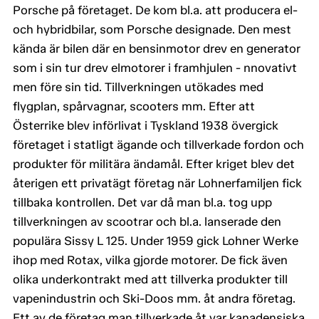
Porsche på företaget. De kom bl.a. att producera el-
och hybridbilar, som Porsche designade. Den mest
kända är bilen där en bensinmotor drev en generator
som i sin tur drev elmotorer i framhjulen - nnovativt
men före sin tid. Tillverkningen utökades med
flygplan, spårvagnar, scooters mm. Efter att
Österrike blev införlivat i Tyskland 1938 övergick
företaget i statligt ägande och tillverkade fordon och
produkter för militära ändamål. Efter kriget blev det
återigen ett privatägt företag när Lohnerfamiljen fick
tillbaka kontrollen. Det var då man bl.a. tog upp
tillverkningen av scootrar och bl.a. lanserade den
populära Sissy L 125. Under 1959 gick Lohner Werke
ihop med Rotax, vilka gjorde motorer. De fick även
olika underkontrakt med att tillverka produkter till
vapenindustrin och Ski-Doos mm. åt andra företag.
Ett av de företag man tillverkade åt var kanadensiska