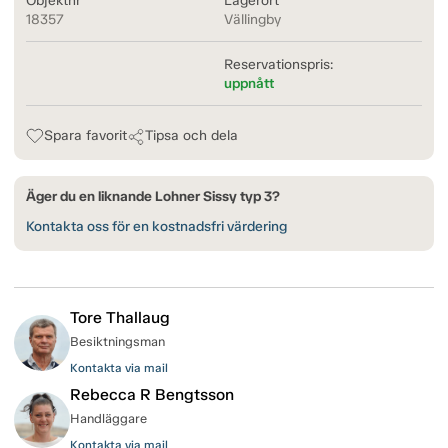
Objektnr
Lagerort
18357
Vällingby
Reservationspris:
uppnått
Spara favorit
Tipsa och dela
Äger du en liknande Lohner Sissy typ 3?
Kontakta oss för en kostnadsfri värdering
Tore Thallaug
Besiktningsman
Kontakta via mail
Rebecca R Bengtsson
Handläggare
Kontakta via mail