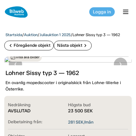
Logga in
tog
Startsida
/
Auktion
/
Juliauktion 1 2025
/
Lohner Sissy typ 3 — 1962
chevron_left
chevron_right
Föregående objekt
Nästa objekt
Visa alla bilder
Lohner Sissy typ 3 — 1962
En ovanlig mopedscooter i originalskick från Lohne-Werke i
Österrike.
Nedräkning
Högsta bud
AVSLUTAD
23 500
SEK
Delbetalning från:
281
SEK/mån