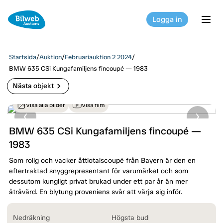
Logga in
tog
Startsida
/
Auktion
/
Februariauktion 2 2024
/
BMW 635 CSi Kungafamiljens fincoupé — 1983
chevron_right
Nästa objekt
Visa alla bilder
Visa film
BMW 635 CSi Kungafamiljens fincoupé —
1983
Som rolig och vacker åttiotalscoupé från Bayern är den en
eftertraktad snyggrepresentant för varumärket och som
dessutom kungligt privat brukad under ett par år än mer
åtråvärd. En blytung proveniens svår att värja sig inför.
Nedräkning
Högsta bud