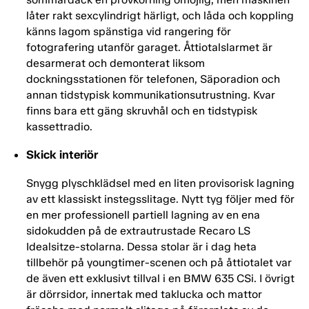
låter rakt sexcylindrigt härligt, och låda och koppling
känns lagom spänstiga vid rangering för
fotografering utanför garaget. Åttiotalslarmet är
desarmerat och demonterat liksom
dockningsstationen för telefonen, Säporadion och
annan tidstypisk kommunikationsutrustning. Kvar
finns bara ett gäng skruvhål och en tidstypisk
kassettradio.
Skick interiör
Snygg plyschklädsel med en liten provisorisk lagning
av ett klassiskt instegsslitage. Nytt tyg följer med för
en mer professionell partiell lagning av en ena
sidokudden på de extrautrustade Recaro LS
Idealsitze-stolarna. Dessa stolar är i dag heta
tillbehör på youngtimer-scenen och på åttiotalet var
de även ett exklusivt tillval i en BMW 635 CSi. I övrigt
är dörrsidor, innertak med taklucka och mattor