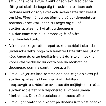
att kunna köpa aktuellt auktionsobjekt. Med denna
rättighet skall du bege dig till auktionsplatsen och
bedöma auktionsobjektet och sedan fatta ditt beslut
om köp. Först när du bestämt dig på auktionsplatsen
tecknas köpeavtal. Innan du beger dig till på
auktionsplatsen vill vi att du deponerar
auktionssumman plus inropsavgift på vårt
klientmedelskonto.
När du besiktigar ett inropat auktionsobjekt skall du
undersöka detta noga och härefter fatta ditt beslut om
köp. Anser du efter besiktning att du inte vill teckna
köpeavtal meddelar du detta och då återbetalas
deponerad summa samt inropsavgift.
Om du väljer att inte komma och besiktiga objektet på
auktionsplatsen så kommer vi att debitera
inropsavgiften. Härefter avslutas din möjlighet att köpa
auktionsobjektet och deponerad auktionssumma
återbetalas. Dock återbetalas ej inropsavgiften.
Om du genomför hela köpet på distans (utan att besöka