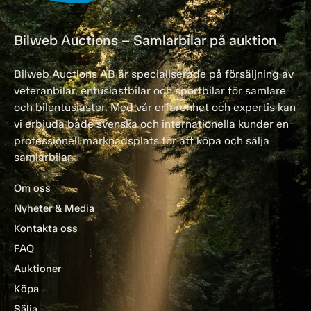
Bilweb Auctions – Samlarbilar på auktion
Bilweb Auctions AB är specialiserade på försäljning av
veteranbilar, entusiastbilar och sportbilar för samlare
och bilentusiaster. Med vår erfarenhet och expertis kan
vi erbjuda både svenska och internationella kunder en
professionell marknadsplats för att köpa och sälja
samlarbilar.
Om oss
Nyheter & Media
Kontakta oss
FAQ
Auktioner
Köpa
Sälja