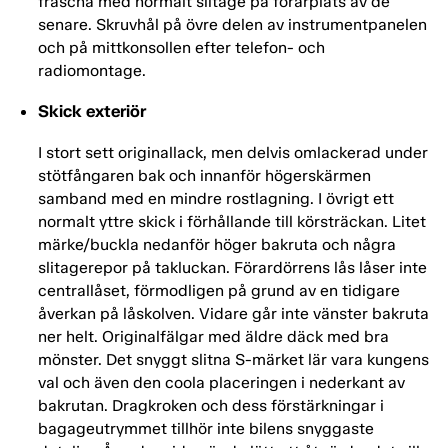
fräscha med normalt slitage på förarplats av de
senare. Skruvhål på övre delen av instrumentpanelen
och på mittkonsollen efter telefon- och
radiomontage.
Skick exteriör
I stort sett originallack, men delvis omlackerad under
stötfångaren bak och innanför högerskärmen
samband med en mindre rostlagning. I övrigt ett
normalt yttre skick i förhållande till körsträckan. Litet
märke/buckla nedanför höger bakruta och några
slitagerepor på takluckan. Förardörrens lås låser inte
centrallåset, förmodligen på grund av en tidigare
åverkan på låskolven. Vidare går inte vänster bakruta
ner helt. Originalfälgar med äldre däck med bra
mönster. Det snyggt slitna S-märket lär vara kungens
val och även den coola placeringen i nederkant av
bakrutan. Dragkroken och dess förstärkningar i
bagageutrymmet tillhör inte bilens snyggaste