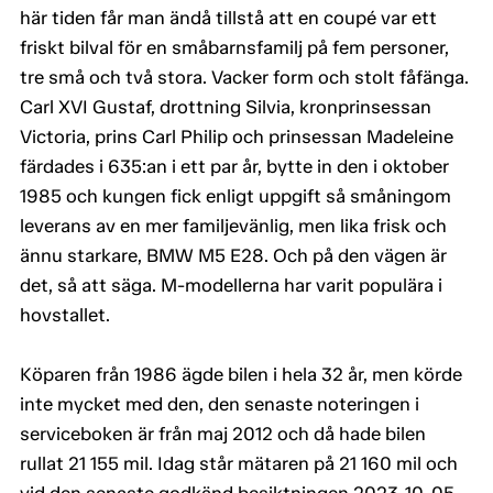
här tiden får man ändå tillstå att en coupé var ett
friskt bilval för en småbarnsfamilj på fem personer,
tre små och två stora. Vacker form och stolt fåfänga.
Carl XVI Gustaf, drottning Silvia, kronprinsessan
Victoria, prins Carl Philip och prinsessan Madeleine
färdades i 635:an i ett par år, bytte in den i oktober
1985 och kungen fick enligt uppgift så småningom
leverans av en mer familjevänlig, men lika frisk och
ännu starkare, BMW M5 E28. Och på den vägen är
det, så att säga. M-modellerna har varit populära i
hovstallet.
Köparen från 1986 ägde bilen i hela 32 år, men körde
inte mycket med den, den senaste noteringen i
serviceboken är från maj 2012 och då hade bilen
rullat 21 155 mil. Idag står mätaren på 21 160 mil och