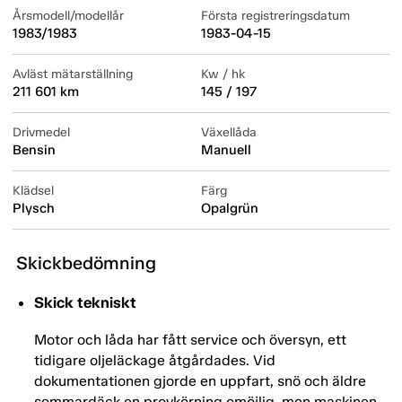
Årsmodell/modellår
Första registreringsdatum
1983/1983
1983-04-15
Avläst mätarställning
Kw / hk
211 601 km
145 / 197
Drivmedel
Växellåda
Bensin
Manuell
Klädsel
Färg
Plysch
Opalgrün
Skickbedömning
Skick tekniskt
Motor och låda har fått service och översyn, ett
tidigare oljeläckage åtgårdades. Vid
dokumentationen gjorde en uppfart, snö och äldre
sommardäck en provkörning omöjlig, men maskinen