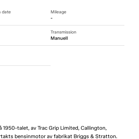
n date
Mileage
-
Transmission
Manuell
på 1950-talet, av Trac Grip Limited, Callington,
yrtakts bensinmotor av fabrikat Briggs & Stratton.