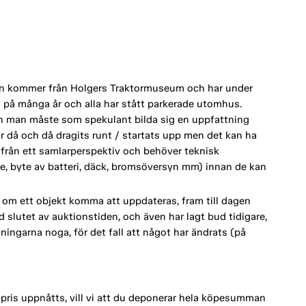
ion kommer från Holgers Traktormuseum och har under
rts på många år och alla har stått parkerade utomhus.
h man måste som spekulant bilda sig en uppfattning
ar då och då dragits runt / startats upp men det kan ha
utifrån ett samlarperspektiv och behöver teknisk
e, byte av batteri, däck, bromsöversyn mm) innan de kan
om ett objekt komma att uppdateras, fram till dagen
d slutet av auktionstiden, och även har lagt bud tidigare,
vningarna noga, för det fall att något har ändrats (på
spris uppnåtts, vill vi att du deponerar hela köpesumman