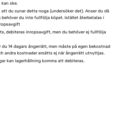
 kan ske.
vi att du synar detta noga (undersöker det). Anser du då
behöver du inte fullfölja köpet. Istället återbetalas i
ropsavgift
s, debiteras inropsavgift, men du behöver ej fullfölja
 du 14 dagars ångerrätt, men måste på egen bekostnad
h andra kostnader ersätts ej när ångerrätt utnyttjas.
ar kan lagerhållning komma att debiteras.