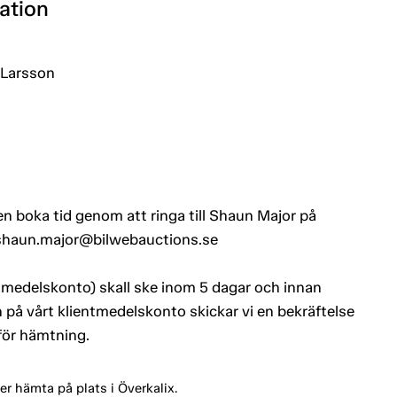
ation
 Larsson
n boka tid genom att ringa till Shaun Major på
ll shaun.major@bilwebauctions.se
entmedelskonto) skall ske inom 5 dagar och innan
 på vårt klientmedelskonto skickar vi en bekräftelse
 för hämtning.
er hämta på plats i Överkalix.