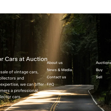
r Cars at Auction
About us
Auction
News & Media
Buy
sale of vintage cars,
Contact us
Sell
ollectors and
expertise, we can offer
FAQ
mers a professional
lector cars.