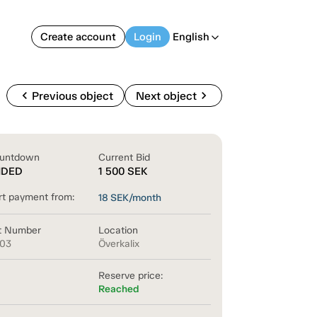
Create account
Login
English
arrow_back_ios
chevron_left
chevron_right
Previous object
Next object
untdown
Current Bid
NDED
1 500
SEK
rt payment from:
18
SEK/month
t Number
Location
103
Överkalix
Reserve price:
Reached