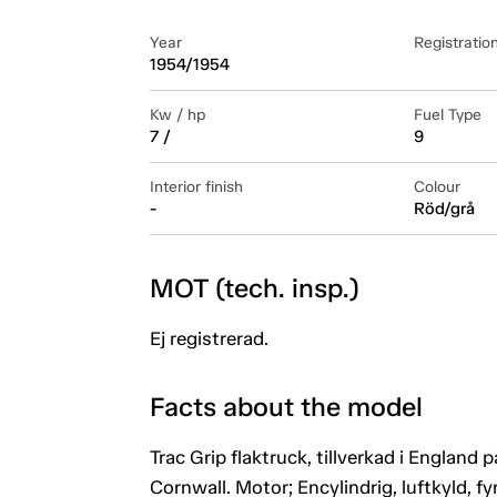
Year
Registratio
1954/1954
Kw / hp
Fuel Type
7 /
9
Interior finish
Colour
-
Röd/grå
MOT (tech. insp.)
Ej registrerad.
Facts about the model
Trac Grip flaktruck, tillverkad i England 
Cornwall. Motor; Encylindrig, luftkyld, f