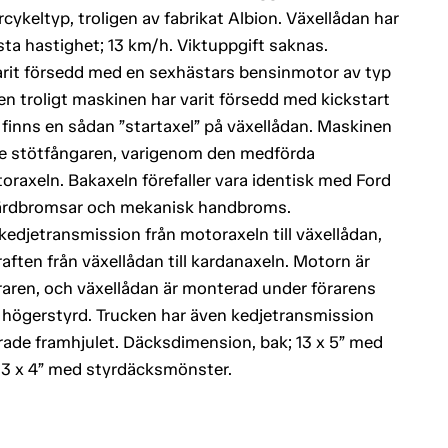
cykeltyp, troligen av fabrikat Albion. Växellådan har
ta hastighet; 13 km/h. Viktuppgift saknas.
arit försedd med en sexhästars bensinmotor av typ
en troligt maskinen har varit försedd med kickstart
 finns en sådan ”startaxel” på växellådan. Maskinen
mre stötfångaren, varigenom den medförda
toraxeln. Bakaxeln förefaller vara identisk med Ford
 färdbromsar och mekanisk handbroms.
kedjetransmission från motoraxeln till växellådan,
aften från växellådan till kardanaxeln. Motorn är
öraren, och växellådan är monterad under förarens
 högerstyrd. Trucken har även kedjetransmission
ade framhjulet. Däcksdimension, bak; 13 x 5” med
13 x 4” med styrdäcksmönster.