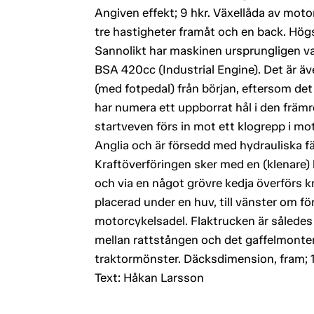
Angiven effekt; 9 hkr. Växellåda av motor
tre hastigheter framåt och en back. Högs
Sannolikt har maskinen ursprungligen v
BSA 420cc (Industrial Engine). Det är äv
(med fotpedal) från början, eftersom det
har numera ett uppborrat hål i den frä
startveven förs in mot ett klogrepp i mo
Anglia och är försedd med hydrauliska
Kraftöverföringen sker med en (klenare) 
och via en något grövre kedja överförs kr
placerad under en huv, till vänster om f
motorcykelsadel. Flaktrucken är således
mellan rattstången och det gaffelmonter
traktormönster. Däcksdimension, fram; 
Text: Håkan Larsson