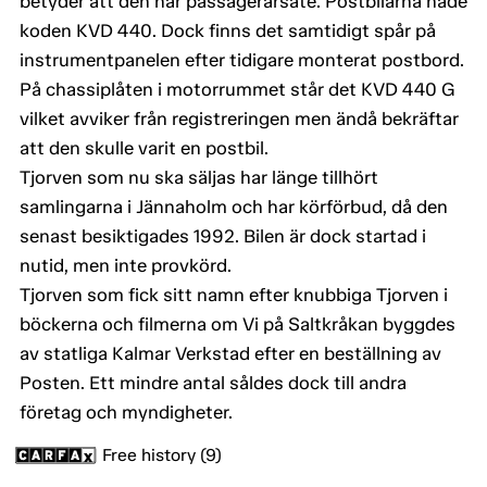
betyder att den har passagerarsäte. Postbilarna hade
koden KVD 440. Dock finns det samtidigt spår på
instrumentpanelen efter tidigare monterat postbord.
På chassiplåten i motorrummet står det KVD 440 G
vilket avviker från registreringen men ändå bekräftar
att den skulle varit en postbil.
Tjorven som nu ska säljas har länge tillhört
samlingarna i Jännaholm och har körförbud, då den
senast besiktigades 1992. Bilen är dock startad i
nutid, men inte provkörd.
Tjorven som fick sitt namn efter knubbiga Tjorven i
böckerna och filmerna om Vi på Saltkråkan byggdes
av statliga Kalmar Verkstad efter en beställning av
Posten. Ett mindre antal såldes dock till andra
företag och myndigheter.
Free history (9)