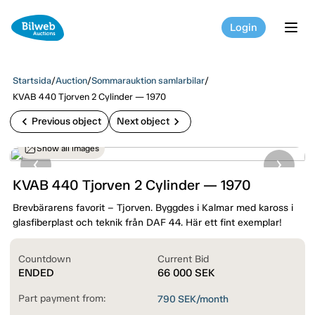
Login
tog
Startsida
/
Auction
/
Sommarauktion samlarbilar
/
KVAB 440 Tjorven 2 Cylinder — 1970
chevron_left
chevron_right
Previous object
Next object
Show all images
KVAB 440 Tjorven 2 Cylinder — 1970
Brevbärarens favorit – Tjorven. Byggdes i Kalmar med kaross i
glasfiberplast och teknik från DAF 44. Här ett fint exemplar!
Countdown
Current Bid
ENDED
66 000
SEK
Part payment from:
790
SEK/month