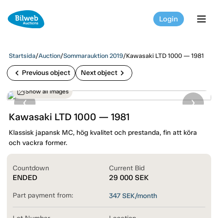
Login
tog
Startsida
/
Auction
/
Sommarauktion 2019
/
Kawasaki LTD 1000 — 1981
chevron_left
chevron_right
Previous object
Next object
Show all images
Kawasaki LTD 1000 — 1981
Klassisk japansk MC, hög kvalitet och prestanda, fin att köra
och vackra former.
Countdown
Current Bid
ENDED
29 000
SEK
Part payment from:
347
SEK/month