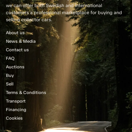
we can offer both Swedish and international
customers a professional marketplace for buying and
selling collector cars.
About us
News & Media
Contact us
FAQ
Auctions
Buy
Sell
Terms & Conditions
Transport
Financing
Cookies