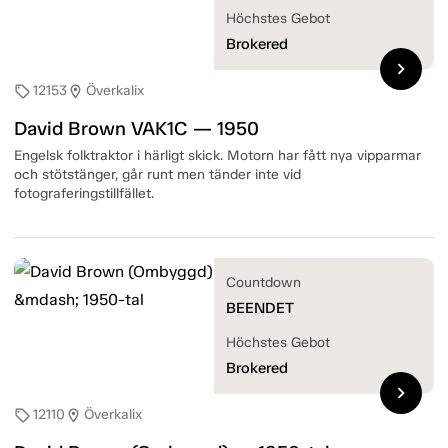
Höchstes Gebot
Brokered
chevron_right
12153
Överkalix
sell
location_on
David Brown VAK1C — 1950
Engelsk folktraktor i härligt skick. Motorn har fått nya vipparmar
och stötstänger, går runt men tänder inte vid
fotograferingstillfället.
Countdown
BEENDET
Höchstes Gebot
Brokered
chevron_right
12110
Överkalix
sell
location_on