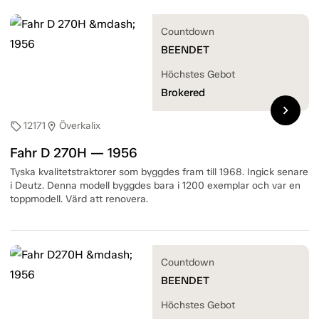
Countdown
BEENDET
Höchstes Gebot
Brokered
chevron_right
12171
Överkalix
sell
location_on
Fahr D 270H — 1956
Tyska kvalitetstraktorer som byggdes fram till 1968. Ingick senare
i Deutz. Denna modell byggdes bara i 1200 exemplar och var en
toppmodell. Värd att renovera.
Countdown
BEENDET
Höchstes Gebot