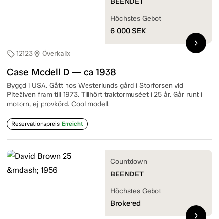
BEENDET
Höchstes Gebot
6 000
SEK
chevron_right
12123
Överkalix
sell
location_on
Case Modell D — ca 1938
Byggd i USA. Gått hos Westerlunds gård i Storforsen vid
Piteälven fram till 1973. Tillhört traktormuséet i 25 år. Går runt i
motorn, ej provkörd. Cool modell.
Reservationspreis
Erreicht
Countdown
BEENDET
Höchstes Gebot
Brokered
chevron_right