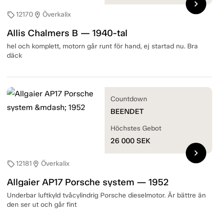
chevron_right
12170
Överkalix
sell
location_on
Allis Chalmers B — 1940-tal
hel och komplett, motorn går runt för hand, ej startad nu. Bra
däck
Countdown
BEENDET
Höchstes Gebot
26 000
SEK
chevron_right
12181
Överkalix
sell
location_on
Allgaier AP17 Porsche system — 1952
Underbar luftkyld tvåcylindrig Porsche dieselmotor. Är bättre än
den ser ut och går fint