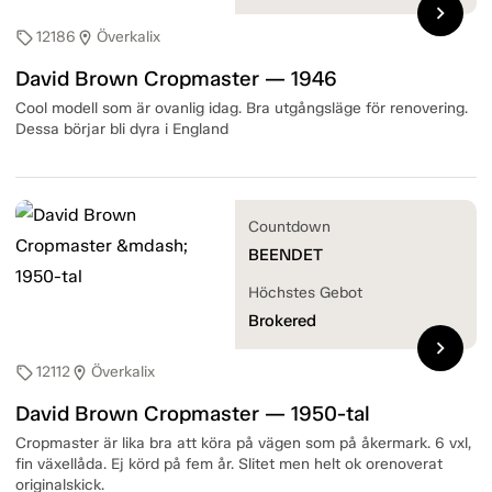
chevron_right
12186
Överkalix
sell
location_on
David Brown Cropmaster — 1946
Cool modell som är ovanlig idag. Bra utgångsläge för renovering.
Dessa börjar bli dyra i England
Countdown
BEENDET
Höchstes Gebot
Brokered
chevron_right
12112
Överkalix
sell
location_on
David Brown Cropmaster — 1950-tal
Cropmaster är lika bra att köra på vägen som på åkermark. 6 vxl,
fin växellåda. Ej körd på fem år. Slitet men helt ok orenoverat
originalskick.