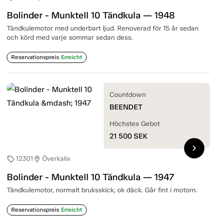
Bolinder - Munktell 10 Tändkula — 1948
Tändkulemotor med underbart ljud. Renoverad för 15 år sedan
och körd med varje sommar sedan dess.
Reservationspreis
Erreicht
Countdown
BEENDET
Höchstes Gebot
21 500
SEK
chevron_right
12301
Överkalix
sell
location_on
Bolinder - Munktell 10 Tändkula — 1947
Tändkulemotor, normalt bruksskick, ok däck. Går fint i motorn.
Reservationspreis
Erreicht