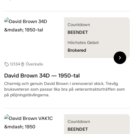
Countdown
BEENDET
Höchstes Gebot
Brokered
chevron_right
12134
Överkalix
sell
location_on
David Brown 34D — 1950-tal
Charmig och genuin David Brown i orenoverat skick. Trevlig
bruksveteran som passar lika bra på veterantraktorträffen som
på plöjningstävlingarna.
Countdown
BEENDET