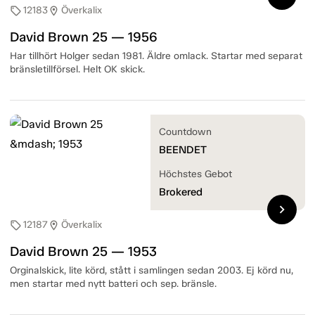
12183
Överkalix
sell
location_on
David Brown 25 — 1956
Har tillhört Holger sedan 1981. Äldre omlack. Startar med separat
bränsletillförsel. Helt OK skick.
Countdown
BEENDET
Höchstes Gebot
Brokered
chevron_right
12187
Överkalix
sell
location_on
David Brown 25 — 1953
Orginalskick, lite körd, stått i samlingen sedan 2003. Ej körd nu,
men startar med nytt batteri och sep. bränsle.