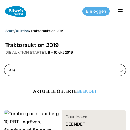
Einloggen
tog
Start
/
Auktion
/
Traktorauktion 2019
Traktorauktion 2019
DIE AUKTION STARTET:
9 - 10 okt 2019
keyboard_arrow_down
AKTUELLE OBJEKTE
BEENDET
Countdown
BEENDET