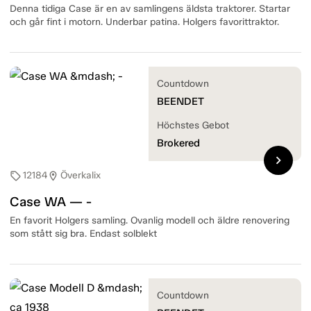
Denna tidiga Case är en av samlingens äldsta traktorer. Startar
och går fint i motorn. Underbar patina. Holgers favorittraktor.
Countdown
BEENDET
Höchstes Gebot
Brokered
chevron_right
12184
Överkalix
sell
location_on
Case WA — -
En favorit Holgers samling. Ovanlig modell och äldre renovering
som stått sig bra. Endast solblekt
Countdown