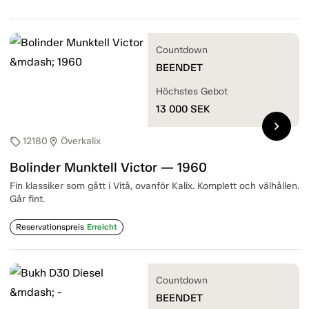
Countdown
BEENDET
Höchstes Gebot
13 000
SEK
chevron_right
12180
Överkalix
sell
location_on
Bolinder Munktell Victor — 1960
Fin klassiker som gått i Vitå, ovanför Kalix. Komplett och välhållen.
Går fint.
Reservationspreis
Erreicht
Countdown
BEENDET