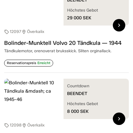
Höchstes Gebot
29 000
SEK
chevron_right
12097
Överkalix
sell
location_on
Bolinder-Munktell Volvo 20 Tändkula — 1944
Tändkulemotor, orenoverat bruksskick. Sliten orginallack.
Reservationspreis
Erreicht
Countdown
BEENDET
Höchstes Gebot
8 000
SEK
chevron_right
12098
Överkalix
sell
location_on