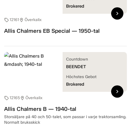
Brokered
chevron_right
12161
Överkalix
sell
location_on
Allis Chalmers EB Special — 1950-tal
Countdown
BEENDET
Höchstes Gebot
Brokered
chevron_right
12165
Överkalix
sell
location_on
Allis Chalmers B — 1940-tal
Storsäljare på 40 och 50-talet, som passar i varje traktorsamling.
Normalt bruksskick