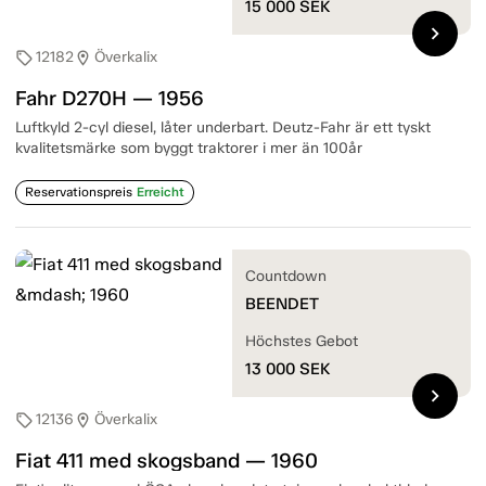
15 000
SEK
chevron_right
12182
Överkalix
sell
location_on
Fahr D270H — 1956
Luftkyld 2-cyl diesel, låter underbart. Deutz-Fahr är ett tyskt
kvalitetsmärke som byggt traktorer i mer än 100år
Reservationspreis
Erreicht
Countdown
BEENDET
Höchstes Gebot
13 000
SEK
chevron_right
12136
Överkalix
sell
location_on
Fiat 411 med skogsband — 1960