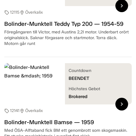
chevron_right
12115
Överkalix
sell
location_on
Bolinder-Munktell Teddy Typ 200 — 1954-59
Föregångaren till Victor, med Austins 2,2l motor. Underbart orört
originalskick. Saknar förgasare och startmotor. Torra däck.
Motorn går runt
Countdown
BEENDET
Höchstes Gebot
Brokered
chevron_right
12141
Överkalix
sell
location_on
Bolinder-Munktell Bamse — 1959
Med ÖSA-Alftaband fick BM ett genombrott som skogsmaskin.