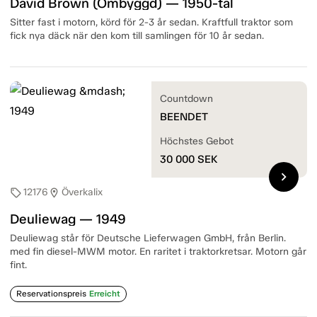
David Brown (Ombyggd) — 1950-tal
Sitter fast i motorn, körd för 2-3 år sedan. Kraftfull traktor som
fick nya däck när den kom till samlingen för 10 år sedan.
Countdown
BEENDET
Höchstes Gebot
30 000
SEK
chevron_right
12176
Överkalix
sell
location_on
Deuliewag — 1949
Deuliewag står för Deutsche Lieferwagen GmbH, från Berlin.
med fin diesel-MWM motor. En raritet i traktorkretsar. Motorn går
fint.
Reservationspreis
Erreicht