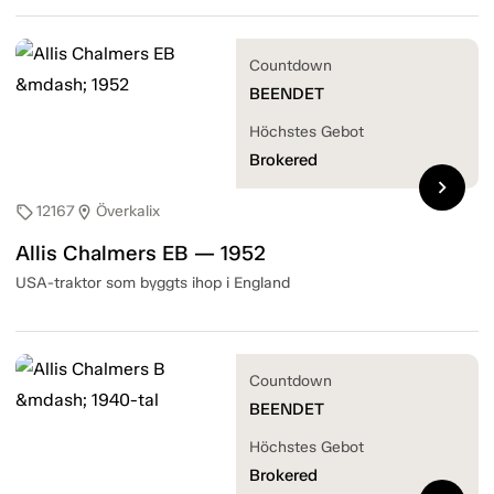
Countdown
BEENDET
Höchstes Gebot
Brokered
chevron_right
12167
Överkalix
sell
location_on
Allis Chalmers EB — 1952
USA-traktor som byggts ihop i England
Countdown
BEENDET
Höchstes Gebot
Brokered