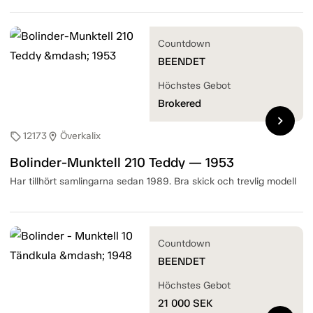
Countdown
BEENDET
Höchstes Gebot
Brokered
chevron_right
12173
Överkalix
sell
location_on
Bolinder-Munktell 210 Teddy — 1953
Har tillhört samlingarna sedan 1989. Bra skick och trevlig modell
Countdown
BEENDET
Höchstes Gebot
21 000
SEK