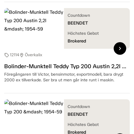
Countdown
BEENDET
Höchstes Gebot
Brokered
chevron_right
12114
Överkalix
sell
location_on
Bolinder-Munktell Teddy Typ 200 Austin 2,2l — 1954-59
Föregångaren till Victor, bensinmotor, exportmodell, bara drygt
2000 ex tillverkade. Ser bra ut men går inte runt i maskin.
Countdown
BEENDET
Höchstes Gebot
Brokered