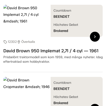
Countdown
BEENDET
Höchstes Gebot
Brokered
chevron_right
12302
Överkalix
sell
location_on
David Brown 950 Implemat 2,7l / 4 cyl — 1961
Prisbelönt traktormodell som kom 1959, med många nyheter. Idag
eftertraktad som hobbytraktor.
Countdown
BEENDET
Höchstes Gebot
Brokered