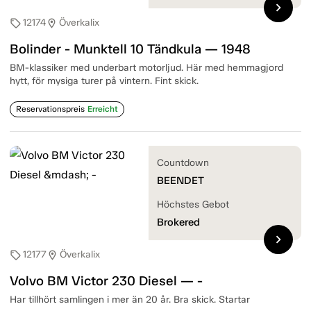
chevron_right
12174
Överkalix
sell
location_on
Bolinder - Munktell 10 Tändkula — 1948
BM-klassiker med underbart motorljud. Här med hemmagjord
hytt, för mysiga turer på vintern. Fint skick.
Reservationspreis
Erreicht
Countdown
BEENDET
Höchstes Gebot
Brokered
chevron_right
12177
Överkalix
sell
location_on
Volvo BM Victor 230 Diesel — -
Har tillhört samlingen i mer än 20 år. Bra skick. Startar