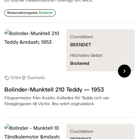
Ett stycke maskinhistoria i ovanligt fint skick.
Reservationspreis
Erreicht
Countdown
BEENDET
Höchstes Gebot
Brokered
chevron_right
12164
Överkalix
sell
location_on
Bolinder-Munktell 210 Teddy — 1953
Förgsarmotor från Austin. Kallades för Teddy och var
föregångaren till Victor. Bra orört orginalskick
Countdown