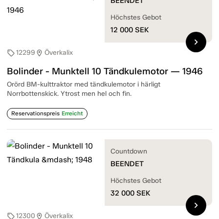
BEENDET
Höchstes Gebot
12 000
SEK
chevron_right
12299
Överkalix
sell
location_on
Bolinder - Munktell 10 Tändkulemotor — 1946
Orörd BM-kulttraktor med tändkulemotor i härligt
Norrbottenskick. Ytrost men hel och fin.
Reservationspreis
Erreicht
Countdown
BEENDET
Höchstes Gebot
32 000
SEK
chevron_right
12300
Överkalix
sell
location_on