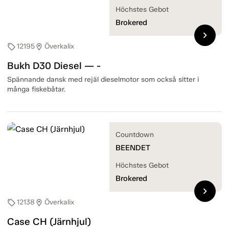
Höchstes Gebot
Brokered
chevron_right
12195
Överkalix
sell
location_on
Bukh D30 Diesel — -
Spännande dansk med rejäl dieselmotor som också sitter i
många fiskebåtar.
Countdown
BEENDET
Höchstes Gebot
Brokered
chevron_right
12138
Överkalix
sell
location_on
Case CH (Järnhjul)