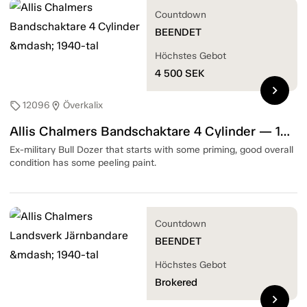
Countdown
BEENDET
Höchstes Gebot
4 500
SEK
chevron_right
12096
Överkalix
sell
location_on
Allis Chalmers Bandschaktare 4 Cylinder — 1940-tal
Ex-military Bull Dozer that starts with some priming, good overall
condition has some peeling paint.
Countdown
BEENDET
Höchstes Gebot
Brokered
chevron_right