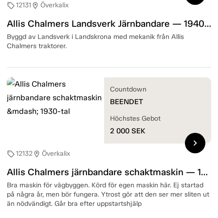
12131
Överkalix
sell
location_on
Allis Chalmers Landsverk Järnbandare — 1940-tal
Byggd av Landsverk i Landskrona med mekanik från Allis
Chalmers traktorer.
Countdown
BEENDET
Höchstes Gebot
2 000
SEK
chevron_right
12132
Överkalix
sell
location_on
Allis Chalmers järnbandare schaktmaskin — 1930-tal
Bra maskin för vägbyggen. Körd för egen maskin här. Ej startad
på några år, men bör fungera. Ytrost gör att den ser mer sliten ut
än nödvändigt. Går bra efter uppstartshjälp