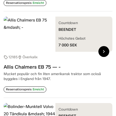
Reservationspreis
Erreicht
Countdown
BEENDET
Höchstes Gebot
7 000
SEK
chevron_right
12185
Överkalix
sell
location_on
Allis Chalmers EB 75 — -
Mycket populär och fin liten amerikansk traktor som också
byggdes i England från 1947.
Reservationspreis
Erreicht
Countdown
BEENDET