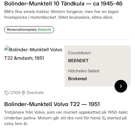
Bolinder-Munktell 10 Tändkula — ca 1945-46
BM:s fina smala traktor. Motorn fungerar, men har en lagad
frostspricka i motorblocket. Slitet bruksskick, slitna däck.
Reservationspreis
Erreicht
Countdown
BEENDET
Höchstes Gebot
Brokered
chevron_right
12108
Överkalix
sell
location_on
Bolinder-Munktell Volvo T22 — 1951
Trotjänare från Volvo, som var mycket uppskattad på 1950-talet.
Underbar patina. Motorn går att dra runt för hand. Ej startad på
cirka fem år.