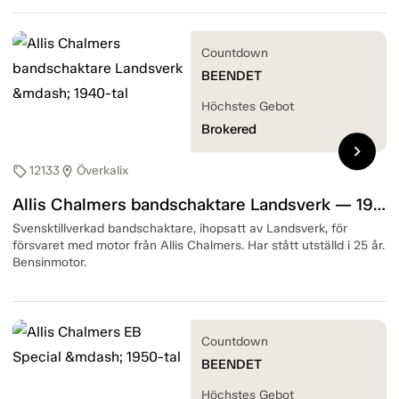
Countdown
BEENDET
Höchstes Gebot
Brokered
chevron_right
12133
Överkalix
sell
location_on
Allis Chalmers bandschaktare Landsverk — 1940-tal
Svensktillverkad bandschaktare, ihopsatt av Landsverk, för
försvaret med motor från Allis Chalmers. Har stått utställd i 25 år.
Bensinmotor.
Countdown
BEENDET
Höchstes Gebot