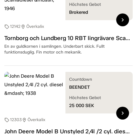
Höchstes Gebot
Brokered
chevron_right
12142
Överkalix
sell
location_on
Tornborg och Lundberg 10 RBT lingrävare Scaniadiesel — 1946
En av guldkornen i samlingen. Underbart skick. Fullt
funktionsduglig. Fin motor och mekanik.
Countdown
BEENDET
Höchstes Gebot
25 000
SEK
chevron_right
12303
Överkalix
sell
location_on
John Deere Model B Unstyled 2,4l /2 cyl. diesel — 1938