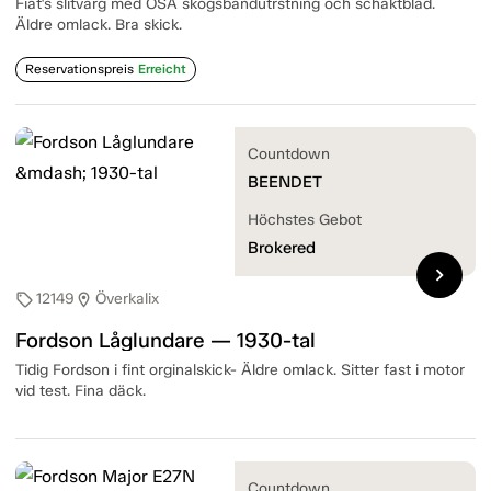
Fiat's slitvarg med ÖSA skogsbandutrstning och schaktblad.
Äldre omlack. Bra skick.
Reservationspreis
Erreicht
Countdown
BEENDET
Höchstes Gebot
Brokered
chevron_right
12149
Överkalix
sell
location_on
Fordson Låglundare — 1930-tal
Tidig Fordson i fint orginalskick- Äldre omlack. Sitter fast i motor
vid test. Fina däck.
Countdown