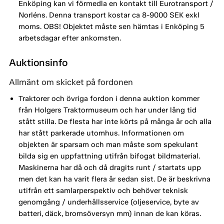
Enköping kan vi förmedla en kontakt till Eurotransport /
Norléns. Denna transport kostar ca 8-9000 SEK exkl
moms. OBS! Objektet måste sen hämtas i Enköping 5
arbetsdagar efter ankomsten.
Auktionsinfo
Allmänt om skicket på fordonen
Traktorer och övriga fordon i denna auktion kommer
från Holgers Traktormuseum och har under lång tid
stått stilla. De flesta har inte körts på många år och alla
har stått parkerade utomhus. Informationen om
objekten är sparsam och man måste som spekulant
bilda sig en uppfattning utifrån bifogat bildmaterial.
Maskinerna har då och då dragits runt / startats upp
men det kan ha varit flera år sedan sist. De är beskrivna
utifrån ett samlarperspektiv och behöver teknisk
genomgång / underhållsservice (oljeservice, byte av
batteri, däck, bromsöversyn mm) innan de kan köras.