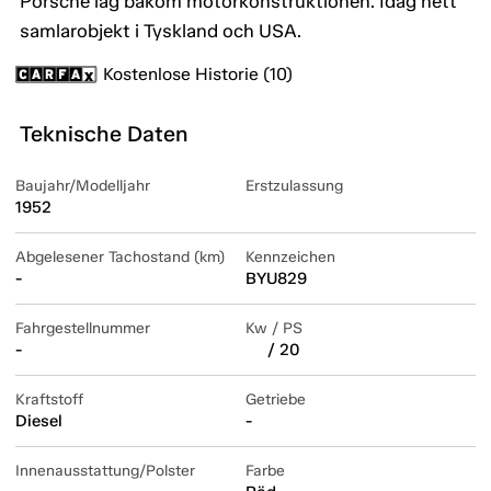
Porsche låg bakom motorkonstruktionen. Idag hett
samlarobjekt i Tyskland och USA.
Kostenlose Historie (10)
Teknische Daten
Baujahr/Modelljahr
Erstzulassung
1952
Abgelesener Tachostand (km)
Kennzeichen
-
BYU829
Fahrgestellnummer
Kw / PS
-
/ 20
Kraftstoff
Getriebe
Diesel
-
Innenausstattung/Polster
Farbe