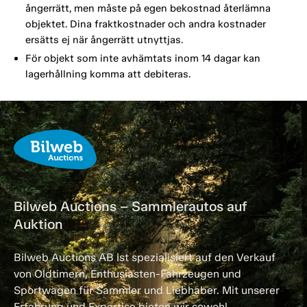
ångerrätt, men måste på egen bekostnad återlämna
objektet. Dina fraktkostnader och andra kostnader
ersätts ej när ångerrätt utnyttjas.
För objekt som inte avhämtats inom 14 dagar kan
lagerhållning komma att debiteras.
Bilweb Auctions – Sammlerautos auf
Auktion
Bilweb Auctions AB ist spezialisiert auf den Verkauf
von Oldtimern, Enthusiasten-Fahrzeugen und
Sportwagen für Sammler und Liebhaber. Mit unserer
Erfahrung und Expertise bieten wir sowohl