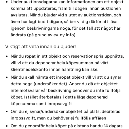
Under auktionsdagarna kan informationen om ett objekt
komma att uppdateras, fram till dagen innan auktionen
avslutas. När du bjuder vid slutet av auktionstiden, och
även har lagt bud tidigare, så ber vi dig därför att läsa
igenom beskrivningarna noga, för det fall att något har
ändrats (på grund av ev. ny info).
Viktigt att veta innan du bjuder!
När du ropat in ett objekt och reservationspris uppnåtts,
vill vi att du deponerar hela köpesumman på vårt
klientmedelskonto innan hämtning kan ske.
När du skall hämta ett inropat objekt vill vi att du synar
detta noga (undersöker det). Anser du då att objektet
inte motsvarar vår beskrivning behöver du inte fullfölja
köpet. Istället återbetalas i detta läge deponerad
köpesumma samt inropsavgift
Om du ej synar/undersöker objektet på plats, debiteras
inropsavgift, men du behöver ej fullfölja affären
Om du genomför hela köpet på distans har du 14 dagars