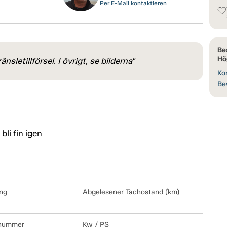
Per E-Mail kontaktieren
Be
Hö
sletillförsel. I övrigt, se bilderna"
Kon
Be
bli fin igen
ng
Abgelesener Tachostand (km)
lnummer
Kw / PS