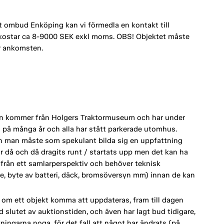
t ombud Enköping kan vi förmedla en kontakt till
 kostar ca 8-9000 SEK exkl moms. OBS! Objektet måste
r ankomsten.
ion kommer från Holgers Traktormuseum och har under
rts på många år och alla har stått parkerade utomhus.
h man måste som spekulant bilda sig en uppfattning
ar då och då dragits runt / startats upp men det kan ha
utifrån ett samlarperspektiv och behöver teknisk
e, byte av batteri, däck, bromsöversyn mm) innan de kan
om ett objekt komma att uppdateras, fram till dagen
d slutet av auktionstiden, och även har lagt bud tidigare,
vningarna noga, för det fall att något har ändrats (på