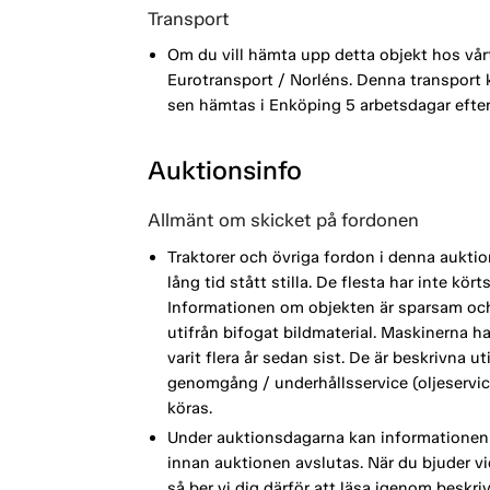
Transport
Om du vill hämta upp detta objekt hos vår
Eurotransport / Norléns. Denna transport
sen hämtas i Enköping 5 arbetsdagar efte
Auktionsinfo
Allmänt om skicket på fordonen
Traktorer och övriga fordon i denna aukt
lång tid stått stilla. De flesta har inte kö
Informationen om objekten är sparsam oc
utifrån bifogat bildmaterial. Maskinerna h
varit flera år sedan sist. De är beskrivna 
genomgång / underhållsservice (oljeservic
köras.
Under auktionsdagarna kan informationen 
innan auktionen avslutas. När du bjuder vi
så ber vi dig därför att läsa igenom beskri