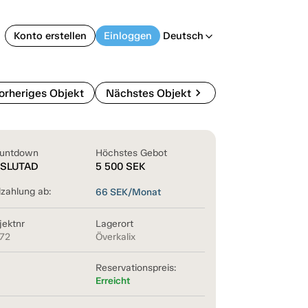
Konto erstellen
Einloggen
Deutsch
arrow_back_ios
chevron_right
orheriges Objekt
Nächstes Objekt
untdown
Höchstes Gebot
SLUTAD
5 500
SEK
lzahlung ab:
66
SEK/Monat
jektnr
Lagerort
172
Överkalix
Reservationspreis:
Erreicht