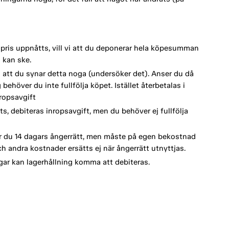
spris uppnåtts, vill vi att du deponerar hela köpesumman
 kan ske.
vi att du synar detta noga (undersöker det). Anser du då
behöver du inte fullfölja köpet. Istället återbetalas i
ropsavgift
s, debiteras inropsavgift, men du behöver ej fullfölja
 du 14 dagars ångerrätt, men måste på egen bekostnad
h andra kostnader ersätts ej när ångerrätt utnyttjas.
ar kan lagerhållning komma att debiteras.