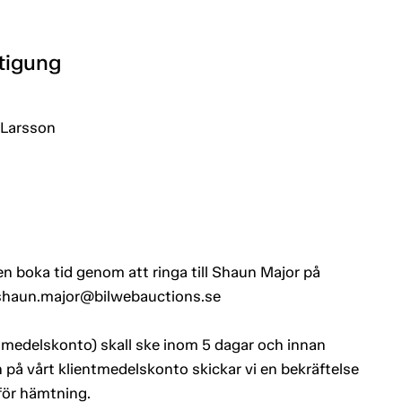
htigung
 Larsson
n boka tid genom att ringa till Shaun Major på
ll shaun.major@bilwebauctions.se
entmedelskonto) skall ske inom 5 dagar och innan
 på vårt klientmedelskonto skickar vi en bekräftelse
 för hämtning.