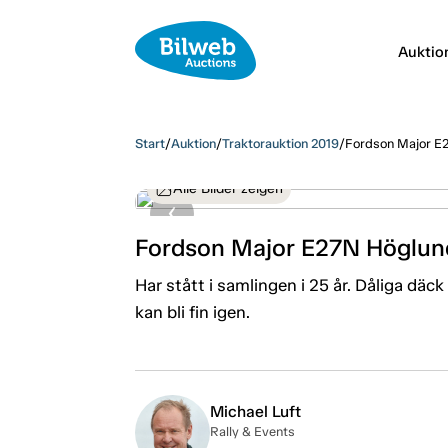
Auktio
Start
/
Auktion
/
Traktorauktion 2019
/
Fordson Major E
Alle Bilder zeigen
Fordson Major E27N Höglun
Har stått i samlingen i 25 år. Dåliga dä
kan bli fin igen.
Michael Luft
Rally & Events