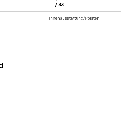
/ 33
Innenausstattung/Polster
d