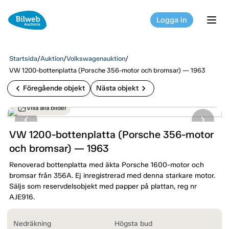
Logga in
tog
Startsida
/
Auktion
/
Volkswagenauktion
/
VW 1200-bottenplatta (Porsche 356-motor och bromsar) — 1963
chevron_left
chevron_right
Föregående objekt
Nästa objekt
Visa alla bilder
VW 1200-bottenplatta (Porsche 356-motor
och bromsar) — 1963
Renoverad bottenplatta med äkta Porsche 1600-motor och
bromsar från 356A. Ej inregistrerad med denna starkare motor.
Säljs som reservdelsobjekt med papper på plattan, reg nr
AJE916.
Nedräkning
Högsta bud