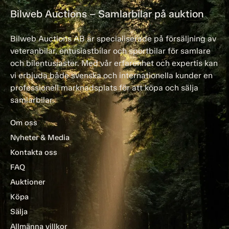
Bilweb Auctions – Samlarbilar på auktion
Bilweb Auctions AB är specialiserade på försäljning av
veteranbilar, entusiastbilar och sportbilar för samlare
och bilentusiaster. Med vår erfarenhet och expertis kan
vi erbjuda både svenska och internationella kunder en
professionell marknadsplats för att köpa och sälja
samlarbilar.
Om oss
Nyheter & Media
Kontakta oss
FAQ
Auktioner
Köpa
Sälja
Allmänna villkor