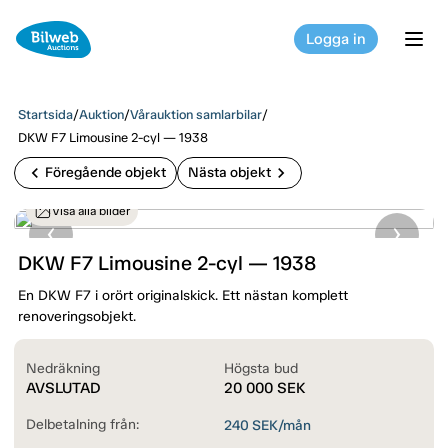
Logga in
tog
Startsida
/
Auktion
/
Vårauktion samlarbilar
/
DKW F7 Limousine 2-cyl — 1938
chevron_left
chevron_right
Föregående objekt
Nästa objekt
Visa alla bilder
DKW F7 Limousine 2-cyl — 1938
En DKW F7 i orört originalskick. Ett nästan komplett
renoveringsobjekt.
Nedräkning
Högsta bud
AVSLUTAD
20 000
SEK
Delbetalning från:
240
SEK/mån