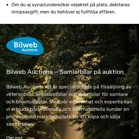
Om du ej synar/undersöker objektet på plats, debiteras
inropsavgift, men du behöver ej fullfölja affären.
Bilweb Auctions – Samlarbilar på auktion
Bilweb Auctions AB är specialiserade på försäljning av
veteranbilar, entusiastbilar och sportbilar för samlare
och bilentusiaster. Med vår erfarenhet och expertis kan
vi erbjuda både svenska och internationella kunder en
professionell marknadsplats för att köpa och sälja
samlarbilar.
Om oss