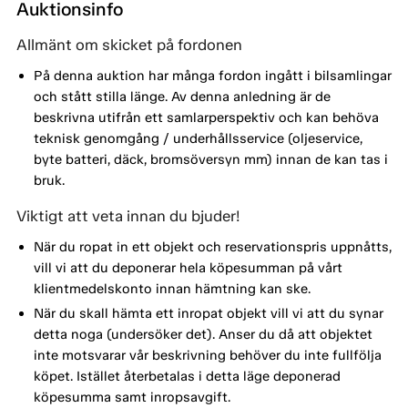
Auktionsinfo
Allmänt om skicket på fordonen
På denna auktion har många fordon ingått i bilsamlingar
och stått stilla länge. Av denna anledning är de
beskrivna utifrån ett samlarperspektiv och kan behöva
teknisk genomgång / underhållsservice (oljeservice,
byte batteri, däck, bromsöversyn mm) innan de kan tas i
bruk.
Viktigt att veta innan du bjuder!
När du ropat in ett objekt och reservationspris uppnåtts,
vill vi att du deponerar hela köpesumman på vårt
klientmedelskonto innan hämtning kan ske.
När du skall hämta ett inropat objekt vill vi att du synar
detta noga (undersöker det). Anser du då att objektet
inte motsvarar vår beskrivning behöver du inte fullfölja
köpet. Istället återbetalas i detta läge deponerad
köpesumma samt inropsavgift.