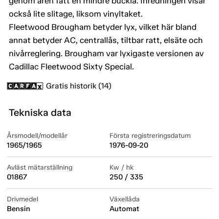
genom åren fått en mindre buckla. Inredningen visar
också lite slitage, liksom vinyltaket.
Fleetwood Brougham betyder lyx, vilket här bland
annat betyder AC, centrallås, tiltbar ratt, elsäte och
nivårreglering. Brougham var lyxigaste versionen av
Cadillac Fleetwood Sixty Special.
Gratis historik (14)
Tekniska data
Årsmodell/modellår
Första registreringsdatum
1965/1965
1976-09-20
Avläst mätarställning
Kw / hk
01867
250 / 335
Drivmedel
Växellåda
Bensin
Automat