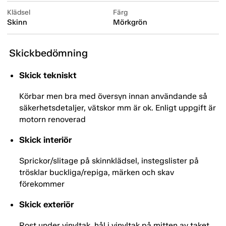
Klädsel
Färg
Skinn
Mörkgrön
Skickbedömning
Skick tekniskt
Körbar men bra med översyn innan användande så
säkerhetsdetaljer, vätskor mm är ok. Enligt uppgift är
motorn renoverad
Skick interiör
Sprickor/slitage på skinnklädsel, instegslister på
trösklar buckliga/repiga, märken och skav
förekommer
Skick exteriör
Rost under vinyltak, hål i vinyltak på mitten av taket,