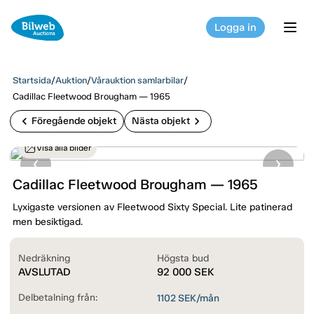
Logga in
tog
Startsida
/
Auktion
/
Vårauktion samlarbilar
/
Cadillac Fleetwood Brougham — 1965
chevron_left
chevron_right
Föregående objekt
Nästa objekt
Visa alla bilder
Cadillac Fleetwood Brougham — 1965
Lyxigaste versionen av Fleetwood Sixty Special. Lite patinerad
men besiktigad.
Nedräkning
Högsta bud
AVSLUTAD
92 000
SEK
Delbetalning från:
1102
SEK/mån