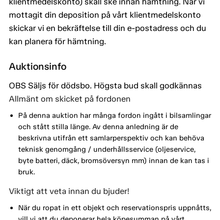
klientmedelskonto) skall ske innan hämtning. När vi
mottagit din deposition på vårt klientmedelskonto
skickar vi en bekräftelse till din e-postadress och du
kan planera för hämtning.
Auktionsinfo
OBS Säljs för dödsbo. Högsta bud skall godkännas
Allmänt om skicket på fordonen
På denna auktion har många fordon ingått i bilsamlingar
och stått stilla länge. Av denna anledning är de
beskrivna utifrån ett samlarperspektiv och kan behöva
teknisk genomgång / underhållsservice (oljeservice,
byte batteri, däck, bromsöversyn mm) innan de kan tas i
bruk.
Viktigt att veta innan du bjuder!
När du ropat in ett objekt och reservationspris uppnåtts,
vill vi att du deponerar hela köpesumman på vårt