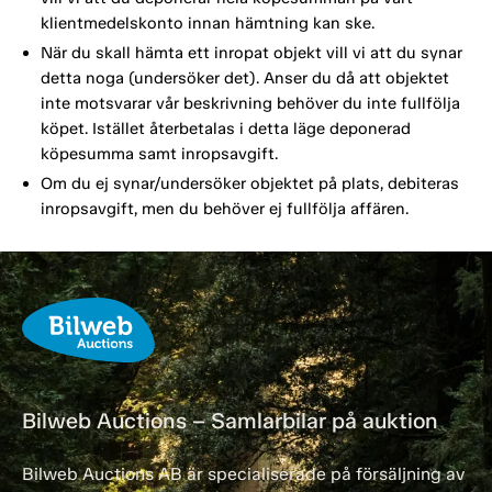
klientmedelskonto innan hämtning kan ske.
När du skall hämta ett inropat objekt vill vi att du synar
detta noga (undersöker det). Anser du då att objektet
inte motsvarar vår beskrivning behöver du inte fullfölja
köpet. Istället återbetalas i detta läge deponerad
köpesumma samt inropsavgift.
Om du ej synar/undersöker objektet på plats, debiteras
inropsavgift, men du behöver ej fullfölja affären.
Bilweb Auctions – Samlarbilar på auktion
Bilweb Auctions AB är specialiserade på försäljning av