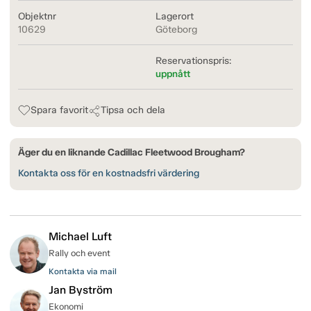
Objektnr
Lagerort
10629
Göteborg
Reservationspris:
uppnått
Spara favorit
Tipsa och dela
Äger du en liknande Cadillac Fleetwood Brougham?
Kontakta oss för en kostnadsfri värdering
Michael Luft
Rally och event
Kontakta via mail
Jan Byström
Ekonomi