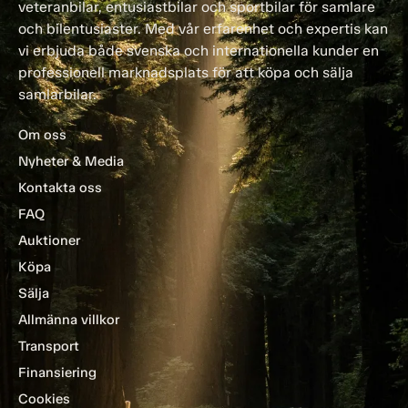
veteranbilar, entusiastbilar och sportbilar för samlare
och bilentusiaster. Med vår erfarenhet och expertis kan
vi erbjuda både svenska och internationella kunder en
professionell marknadsplats för att köpa och sälja
samlarbilar.
Om oss
Nyheter & Media
Kontakta oss
FAQ
Auktioner
Köpa
Sälja
Allmänna villkor
Transport
Finansiering
Cookies