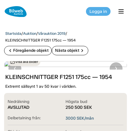
Logga in
tog
Startsida
/
Auktion
/
Vårauktion 2019
/
KLEINSCHNITTGER F1251 175cc — 1954
chevron_left
chevron_right
Föregående objekt
Nästa objekt
Visa alla bilder
KLEINSCHNITTGER F1251 175cc — 1954
Extremt sällsynt 1 av 50 kvar i världen.
Nedräkning
Högsta bud
AVSLUTAD
250 500
SEK
Delbetalning från:
3000
SEK/mån