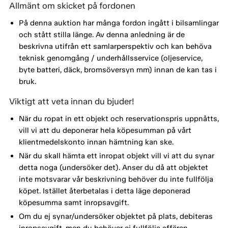
Allmänt om skicket på fordonen
På denna auktion har många fordon ingått i bilsamlingar
och stått stilla länge. Av denna anledning är de
beskrivna utifrån ett samlarperspektiv och kan behöva
teknisk genomgång / underhållsservice (oljeservice,
byte batteri, däck, bromsöversyn mm) innan de kan tas i
bruk.
Viktigt att veta innan du bjuder!
När du ropat in ett objekt och reservationspris uppnåtts,
vill vi att du deponerar hela köpesumman på vårt
klientmedelskonto innan hämtning kan ske.
När du skall hämta ett inropat objekt vill vi att du synar
detta noga (undersöker det). Anser du då att objektet
inte motsvarar vår beskrivning behöver du inte fullfölja
köpet. Istället återbetalas i detta läge deponerad
köpesumma samt inropsavgift.
Om du ej synar/undersöker objektet på plats, debiteras
inropsavgift, men du behöver ej fullfölja affären.