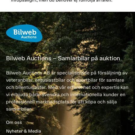
Bilweb Auctions – Samlarbilar på auktion
Bilweb Auctions AB är specialiserade på försäljning av
veteranbilar, entusiastbilar och sportbilar för samlare
och bilentusiaster. Med vår erfarenhet och expertis kan
vi erbjuda både svenska och internationella kunder en
professionell marknadsplats för att köpa och sälja
samlarbilar.
Om oss
Nyheter & Media