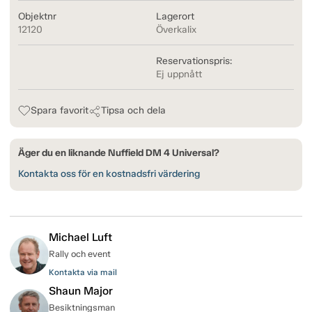
Objektnr
Lagerort
12120
Överkalix
Reservationspris:
Ej uppnått
Spara favorit
Tipsa och dela
Äger du en liknande Nuffield DM 4 Universal?
Kontakta oss för en kostnadsfri värdering
Michael Luft
Rally och event
Kontakta via mail
Shaun Major
Besiktningsman