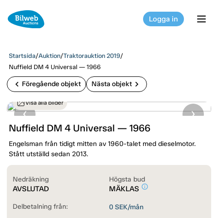
Logga in
tog
Startsida
/
Auktion
/
Traktorauktion 2019
/
Nuffield DM 4 Universal — 1966
chevron_left
chevron_right
Föregående objekt
Nästa objekt
Visa alla bilder
Nuffield DM 4 Universal — 1966
Engelsman från tidigt mitten av 1960-talet med dieselmotor.
Stått utställd sedan 2013.
Nedräkning
Högsta bud
info_outline
AVSLUTAD
MÄKLAS
Delbetalning från:
0
SEK/mån