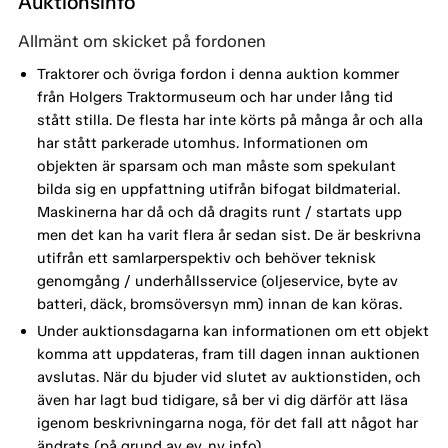
Auktionsinfo
Allmänt om skicket på fordonen
Traktorer och övriga fordon i denna auktion kommer
från Holgers Traktormuseum och har under lång tid
stått stilla. De flesta har inte körts på många år och alla
har stått parkerade utomhus. Informationen om
objekten är sparsam och man måste som spekulant
bilda sig en uppfattning utifrån bifogat bildmaterial.
Maskinerna har då och då dragits runt / startats upp
men det kan ha varit flera år sedan sist. De är beskrivna
utifrån ett samlarperspektiv och behöver teknisk
genomgång / underhållsservice (oljeservice, byte av
batteri, däck, bromsöversyn mm) innan de kan köras.
Under auktionsdagarna kan informationen om ett objekt
komma att uppdateras, fram till dagen innan auktionen
avslutas. När du bjuder vid slutet av auktionstiden, och
även har lagt bud tidigare, så ber vi dig därför att läsa
igenom beskrivningarna noga, för det fall att något har
ändrats (på grund av ev. ny info).