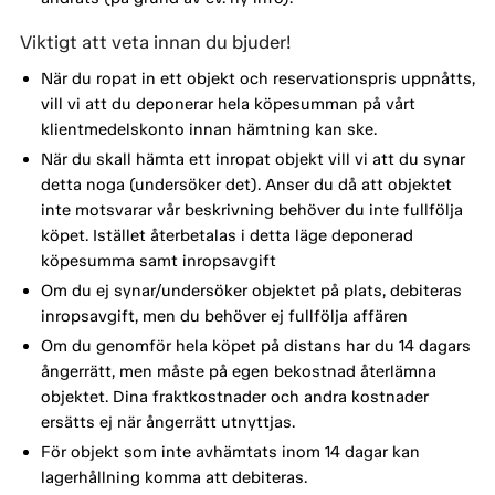
Viktigt att veta innan du bjuder!
När du ropat in ett objekt och reservationspris uppnåtts,
vill vi att du deponerar hela köpesumman på vårt
klientmedelskonto innan hämtning kan ske.
När du skall hämta ett inropat objekt vill vi att du synar
detta noga (undersöker det). Anser du då att objektet
inte motsvarar vår beskrivning behöver du inte fullfölja
köpet. Istället återbetalas i detta läge deponerad
köpesumma samt inropsavgift
Om du ej synar/undersöker objektet på plats, debiteras
inropsavgift, men du behöver ej fullfölja affären
Om du genomför hela köpet på distans har du 14 dagars
ångerrätt, men måste på egen bekostnad återlämna
objektet. Dina fraktkostnader och andra kostnader
ersätts ej när ångerrätt utnyttjas.
För objekt som inte avhämtats inom 14 dagar kan
lagerhållning komma att debiteras.