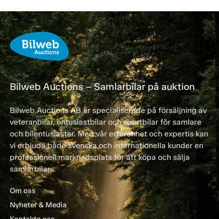
Bilweb Auctions – Samlarbilar på auktion
Bilweb Auctions AB är specialiserade på försäljning av
veteranbilar, entusiastbilar och sportbilar för samlare
och bilentusiaster. Med vår erfarenhet och expertis kan
vi erbjuda både svenska och internationella kunder en
professionell marknadsplats för att köpa och sälja
samlarbilar.
Om oss
Nyheter & Media