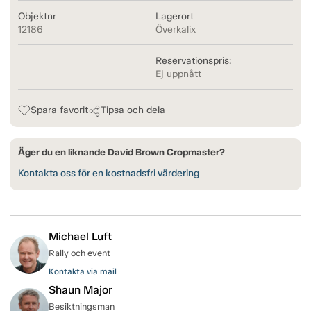
Objektnr
Lagerort
12186
Överkalix
Reservationspris:
Ej uppnått
Spara favorit
Tipsa och dela
Äger du en liknande David Brown Cropmaster?
Kontakta oss för en kostnadsfri värdering
Michael Luft
Rally och event
Kontakta via mail
Shaun Major
Besiktningsman