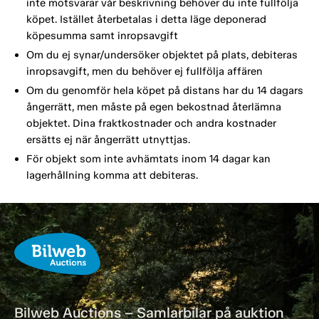
inte motsvarar vår beskrivning behöver du inte fullfölja
köpet. Istället återbetalas i detta läge deponerad
köpesumma samt inropsavgift
Om du ej synar/undersöker objektet på plats, debiteras
inropsavgift, men du behöver ej fullfölja affären
Om du genomför hela köpet på distans har du 14 dagars
ångerrätt, men måste på egen bekostnad återlämna
objektet. Dina fraktkostnader och andra kostnader
ersätts ej när ångerrätt utnyttjas.
För objekt som inte avhämtats inom 14 dagar kan
lagerhållning komma att debiteras.
Bilweb Auctions – Samlarbilar på auktion