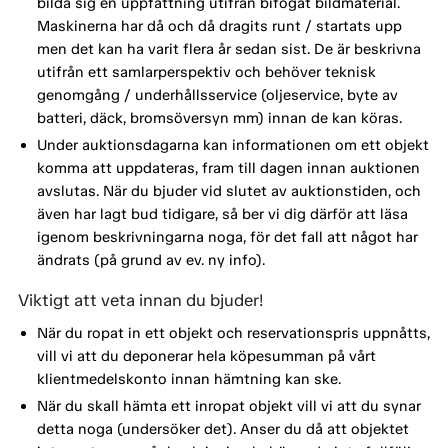
bilda sig en uppfattning utifrån bifogat bildmaterial.
Maskinerna har då och då dragits runt / startats upp
men det kan ha varit flera år sedan sist. De är beskrivna
utifrån ett samlarperspektiv och behöver teknisk
genomgång / underhållsservice (oljeservice, byte av
batteri, däck, bromsöversyn mm) innan de kan köras.
Under auktionsdagarna kan informationen om ett objekt
komma att uppdateras, fram till dagen innan auktionen
avslutas. När du bjuder vid slutet av auktionstiden, och
även har lagt bud tidigare, så ber vi dig därför att läsa
igenom beskrivningarna noga, för det fall att något har
ändrats (på grund av ev. ny info).
Viktigt att veta innan du bjuder!
När du ropat in ett objekt och reservationspris uppnåtts,
vill vi att du deponerar hela köpesumman på vårt
klientmedelskonto innan hämtning kan ske.
När du skall hämta ett inropat objekt vill vi att du synar
detta noga (undersöker det). Anser du då att objektet