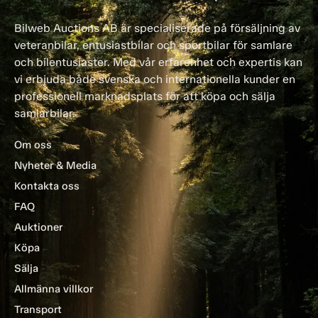
Bilweb Auctions AB är specialiserade på försäljning av
veteranbilar, entusiastbilar och sportbilar för samlare
och bilentusiaster. Med vår erfarenhet och expertis kan
vi erbjuda både svenska och internationella kunder en
professionell marknadsplats för att köpa och sälja
samlarbilar.
Om oss
Nyheter & Media
Kontakta oss
FAQ
Auktioner
Köpa
Sälja
Allmänna villkor
Transport