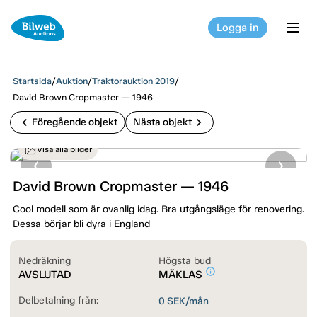
Logga in
tog
Startsida
/
Auktion
/
Traktorauktion 2019
/
David Brown Cropmaster — 1946
chevron_left
chevron_right
Föregående objekt
Nästa objekt
Visa alla bilder
David Brown Cropmaster — 1946
Cool modell som är ovanlig idag. Bra utgångsläge för renovering.
Dessa börjar bli dyra i England
Nedräkning
Högsta bud
info_outline
AVSLUTAD
MÄKLAS
Delbetalning från:
0
SEK/mån