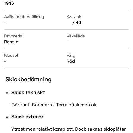
1946
Avläst mätarställning
Kw / hk
-
/ 40
Drivmedel
Växellåda
Bensin
-
Klädsel
Färg
-
Röd
Skickbedömning
Skick tekniskt
Går runt. Bör starta. Torra däck men ok.
Skick exteriör
Ytrost men relativt komplett. Dock saknas sidoplåtar