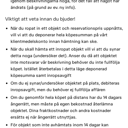
igenom beskrivningarna noga, för det fall att något har
ändrats (på grund av ev. ny info).
Viktigt att veta innan du bjuder!
När du ropat in ett objekt och reservationspris uppnåtts,
vill vi att du deponerar hela köpesumman på vårt
klientmedelskonto innan hämtning kan ske.
När du skall hämta ett inropat objekt vill vi att du synar
detta noga (undersöker det). Anser du då att objektet
inte motsvarar vår beskrivning behöver du inte fullfölja
köpet. Istället återbetalas i detta läge deponerad
köpesumma samt inropsavgift
Om du ej synar/undersöker objektet på plats, debiteras
inropsavgift, men du behöver ej fullfölja affären
Om du genomför hela köpet på distans har du 14 dagars
ångerrätt, men måste på egen bekostnad återlämna
objektet. Dina fraktkostnader och andra kostnader
ersätts ej när ångerrätt utnyttjas.
För objekt som inte avhämtats inom 14 dagar kan