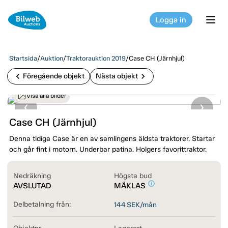
Logga in
tog
Startsida
/
Auktion
/
Traktorauktion 2019
/
Case CH (Järnhjul)
chevron_left
chevron_right
Föregående objekt
Nästa objekt
Visa alla bilder
Case CH (Järnhjul)
Denna tidiga Case är en av samlingens äldsta traktorer. Startar
och går fint i motorn. Underbar patina. Holgers favorittraktor.
Nedräkning
Högsta bud
info_outline
AVSLUTAD
MÄKLAS
Delbetalning från:
144
SEK/mån