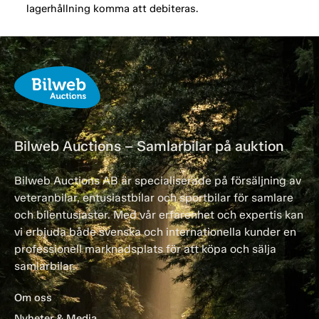
lagerhållning komma att debiteras.
Bilweb Auctions – Samlarbilar på auktion
Bilweb Auctions AB är specialiserade på försäljning av
veteranbilar, entusiastbilar och sportbilar för samlare
och bilentusiaster. Med vår erfarenhet och expertis kan
vi erbjuda både svenska och internationella kunder en
professionell marknadsplats för att köpa och sälja
samlarbilar.
Om oss
Nyheter & Media