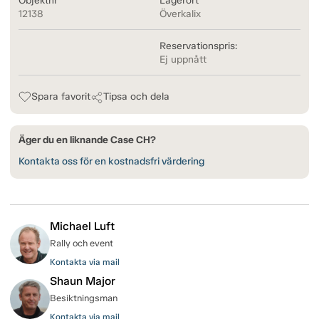
Objektnr
Lagerort
12138
Överkalix
Reservationspris:
Ej uppnått
Spara favorit
Tipsa och dela
Äger du en liknande Case CH?
Kontakta oss för en kostnadsfri värdering
Michael Luft
Rally och event
Kontakta via mail
Shaun Major
Besiktningsman
Kontakta via mail