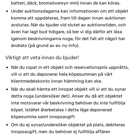
batteri, däck, bromsöversyn mm) innan de kan köras.
Under auktionsdagarna kan informationen om ett objekt
komma att uppdateras, fram till dagen innan auktionen
avslutas. När du bjuder vid slutet av auktionstiden, och
även har lagt bud tidigare, så ber vi dig därför att läsa
igenom beskrivningarna noga, för det fall att något har
ändrats (på grund av ev. ny info).
Viktigt att veta innan du bjuder!
När du ropat in ett objekt och reservationspris uppnåtts,
vill vi att du deponerar hela köpesumman på vårt
klientmedelskonto innan hämtning kan ske.
När du skall hämta ett inropat objekt vill vi att du synar
detta noga (undersöker det). Anser du då att objektet
inte motsvarar vår beskrivning behöver du inte fullfölja
köpet. Istället återbetalas i detta läge deponerad
köpesumma samt inropsavgift
Om du ej synar/undersöker objektet på plats, debiteras
inropsavgift, men du behöver ej fullfölja affären