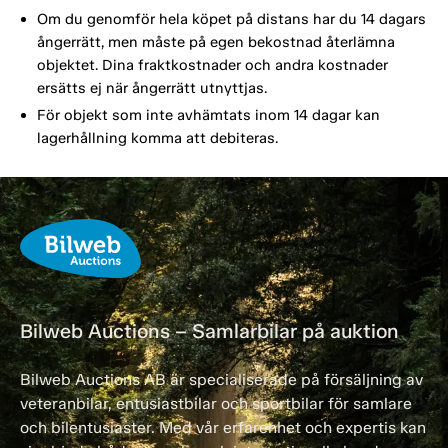
Om du genomför hela köpet på distans har du 14 dagars
ångerrätt, men måste på egen bekostnad återlämna
objektet. Dina fraktkostnader och andra kostnader
ersätts ej när ångerrätt utnyttjas.
För objekt som inte avhämtats inom 14 dagar kan
lagerhållning komma att debiteras.
Bilweb Auctions – Samlarbilar på auktion
Bilweb Auctions AB är specialiserade på försäljning av
veteranbilar, entusiastbilar och sportbilar för samlare
och bilentusiaster. Med vår erfarenhet och expertis kan