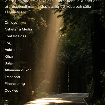
vi erbjuda både svenska och internationella kunder en
professionell marknadsplats för att köpa och sälja
samlarbilar.
Om oss
Nyheter & Media
Kontakta oss
FAQ
Auktioner
Köpa
Sälja
Allmänna villkor
Transport
Finansiering
Cookies