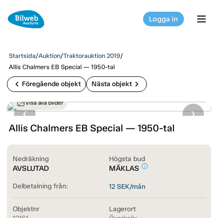
Logga in
tog
Startsida
/
Auktion
/
Traktorauktion 2019
/
Allis Chalmers EB Special — 1950-tal
chevron_left
chevron_right
Föregående objekt
Nästa objekt
Visa alla bilder
Allis Chalmers EB Special — 1950-tal
Nedräkning
Högsta bud
info_outline
AVSLUTAD
MÄKLAS
Delbetalning från:
12
SEK/mån
Objektnr
Lagerort