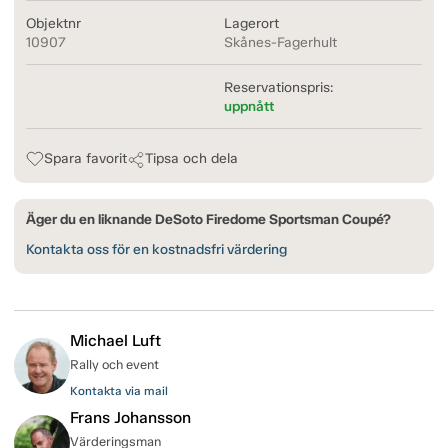
Objektnr
Lagerort
10907
Skånes-Fagerhult
Reservationspris:
uppnått
Spara favorit
Tipsa och dela
Äger du en liknande DeSoto Firedome Sportsman Coupé?
Kontakta oss för en kostnadsfri värdering
Michael Luft
Rally och event
Kontakta via mail
Frans Johansson
Värderingsman