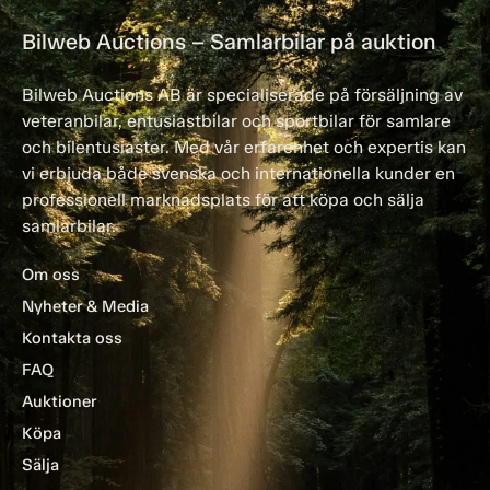
Bilweb Auctions – Samlarbilar på auktion
Bilweb Auctions AB är specialiserade på försäljning av
veteranbilar, entusiastbilar och sportbilar för samlare
och bilentusiaster. Med vår erfarenhet och expertis kan
vi erbjuda både svenska och internationella kunder en
professionell marknadsplats för att köpa och sälja
samlarbilar.
Om oss
Nyheter & Media
Kontakta oss
FAQ
Auktioner
Köpa
Sälja