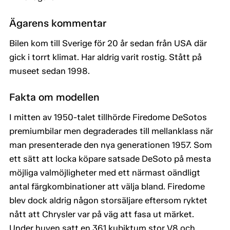
Ägarens kommentar
Bilen kom till Sverige för 20 år sedan från USA där
gick i torrt klimat. Har aldrig varit rostig. Stått på
museet sedan 1998.
Fakta om modellen
I mitten av 1950-talet tillhörde Firedome DeSotos
premiumbilar men degraderades till mellanklass när
man presenterade den nya generationen 1957. Som
ett sätt att locka köpare satsade DeSoto på mesta
möjliga valmöjligheter med ett närmast oändligt
antal färgkombinationer att välja bland. Firedome
blev dock aldrig någon storsäljare eftersom ryktet
nått att Chrysler var på väg att fasa ut märket.
Under huven satt en 361 kubiktum stor V8 och