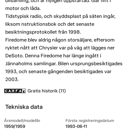
bilsamling, och är nyligen uppstartad. Går fint i
motor och låda.
Tidstypisk radio, och skyddsplast på säten ingår,
liksom nstruktionsbok och det senaste
besiktningsprotokollet från 1998.
Firedome blev aldrig någon storsäljare, eftersom
ryktet nått att Chrysler var på väg att lägges ner
DeSoto. Denna Firedome har länge ingått i
Jännaholms samlingar. Bilen ursprungsbesiktigades
1993, och senaste gångenden besiktigades var
2003.
Gratis historik (11)
Tekniska data
Årsmodell/modellår
Första registreringsdatum
1959/1959
1993-06-11