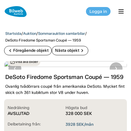
Logga in
tog
Startsida
/
Auktion
/
Sommarauktion samlarbilar
/
DeSoto Firedome Sportsman Coupé — 1959
chevron_left
chevron_right
Föregående objekt
Nästa objekt
Visa alla bilder
DeSoto Firedome Sportsman Coupé — 1959
Ovanlig tvådörrars coupé från amerikanska DeSoto. Mycket fint
skick och 361 kubiktum stor V8 under huven.
Nedräkning
Högsta bud
AVSLUTAD
328 000
SEK
Delbetalning från:
3928
SEK/mån