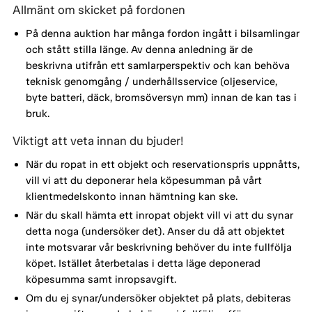
Allmänt om skicket på fordonen
På denna auktion har många fordon ingått i bilsamlingar
och stått stilla länge. Av denna anledning är de
beskrivna utifrån ett samlarperspektiv och kan behöva
teknisk genomgång / underhållsservice (oljeservice,
byte batteri, däck, bromsöversyn mm) innan de kan tas i
bruk.
Viktigt att veta innan du bjuder!
När du ropat in ett objekt och reservationspris uppnåtts,
vill vi att du deponerar hela köpesumman på vårt
klientmedelskonto innan hämtning kan ske.
När du skall hämta ett inropat objekt vill vi att du synar
detta noga (undersöker det). Anser du då att objektet
inte motsvarar vår beskrivning behöver du inte fullfölja
köpet. Istället återbetalas i detta läge deponerad
köpesumma samt inropsavgift.
Om du ej synar/undersöker objektet på plats, debiteras