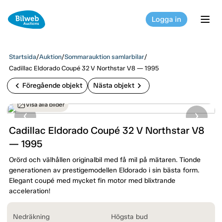
Logga in
tog
Startsida
/
Auktion
/
Sommarauktion samlarbilar
/
Cadillac Eldorado Coupé 32 V Northstar V8 — 1995
chevron_left
chevron_right
Föregående objekt
Nästa objekt
Visa alla bilder
Cadillac Eldorado Coupé 32 V Northstar V8
— 1995
Orörd och välhållen originalbil med få mil på mätaren. Tionde
generationen av prestigemodellen Eldorado i sin bästa form.
Elegant coupé med mycket fin motor med blixtrande
acceleration!
Nedräkning
Högsta bud