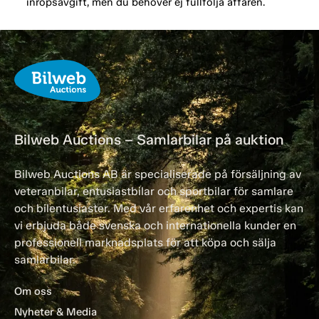
inropsavgift, men du behöver ej fullfölja affären.
Bilweb Auctions – Samlarbilar på auktion
Bilweb Auctions AB är specialiserade på försäljning av
veteranbilar, entusiastbilar och sportbilar för samlare
och bilentusiaster. Med vår erfarenhet och expertis kan
vi erbjuda både svenska och internationella kunder en
professionell marknadsplats för att köpa och sälja
samlarbilar.
Om oss
Nyheter & Media