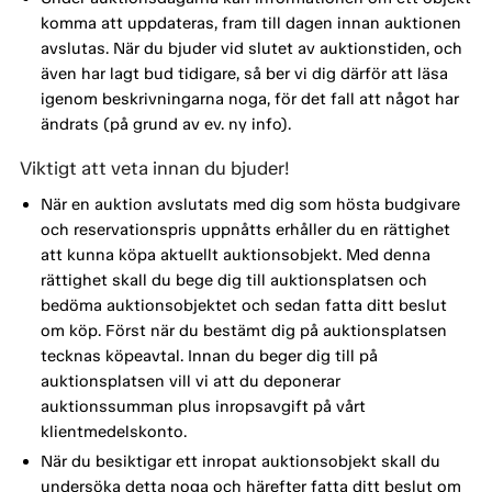
komma att uppdateras, fram till dagen innan auktionen
avslutas. När du bjuder vid slutet av auktionstiden, och
även har lagt bud tidigare, så ber vi dig därför att läsa
igenom beskrivningarna noga, för det fall att något har
ändrats (på grund av ev. ny info).
Viktigt att veta innan du bjuder!
När en auktion avslutats med dig som hösta budgivare
och reservationspris uppnåtts erhåller du en rättighet
att kunna köpa aktuellt auktionsobjekt. Med denna
rättighet skall du bege dig till auktionsplatsen och
bedöma auktionsobjektet och sedan fatta ditt beslut
om köp. Först när du bestämt dig på auktionsplatsen
tecknas köpeavtal. Innan du beger dig till på
auktionsplatsen vill vi att du deponerar
auktionssumman plus inropsavgift på vårt
klientmedelskonto.
När du besiktigar ett inropat auktionsobjekt skall du
undersöka detta noga och härefter fatta ditt beslut om