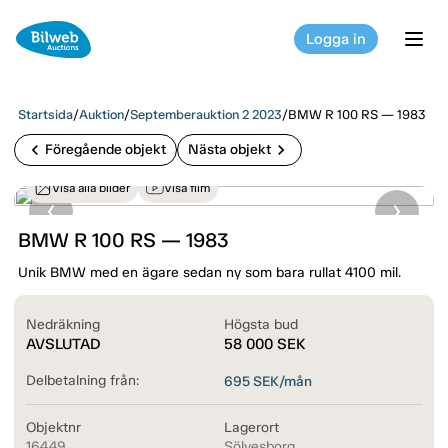
Logga in
tog
Startsida
/
Auktion
/
Septemberauktion 2 2023
/
BMW R 100 RS — 1983
chevron_left
chevron_right
Föregående objekt
Nästa objekt
Visa alla bilder
Visa film
BMW R 100 RS — 1983
Unik BMW med en ägare sedan ny som bara rullat 4100 mil.
Nedräkning
Högsta bud
AVSLUTAD
58 000
SEK
Delbetalning från:
695
SEK/mån
Objektnr
Lagerort
16449
Sölvesborg