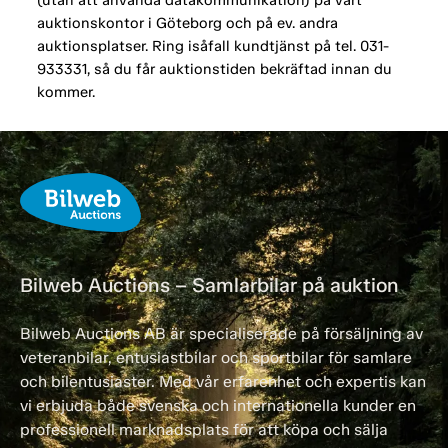
(utan att använda datakommunikation) på vårt
auktionskontor i Göteborg och på ev. andra
auktionsplatser. Ring isåfall kundtjänst på tel. 031-
933331, så du får auktionstiden bekräftad innan du
kommer.
Bilweb Auctions – Samlarbilar på auktion
Bilweb Auctions AB är specialiserade på försäljning av
veteranbilar, entusiastbilar och sportbilar för samlare
och bilentusiaster. Med vår erfarenhet och expertis kan
vi erbjuda både svenska och internationella kunder en
professionell marknadsplats för att köpa och sälja