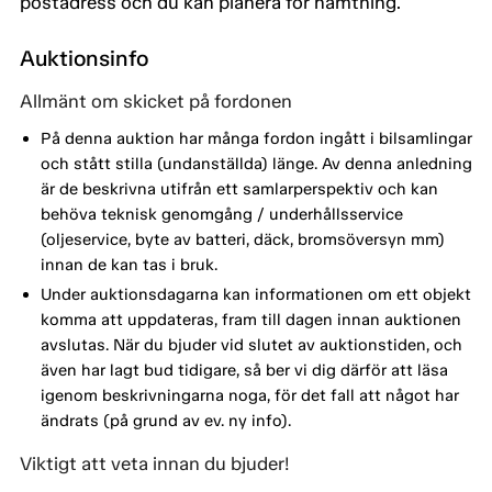
postadress och du kan planera för hämtning.
Auktionsinfo
Allmänt om skicket på fordonen
På denna auktion har många fordon ingått i bilsamlingar
och stått stilla (undanställda) länge. Av denna anledning
är de beskrivna utifrån ett samlarperspektiv och kan
behöva teknisk genomgång / underhållsservice
(oljeservice, byte av batteri, däck, bromsöversyn mm)
innan de kan tas i bruk.
Under auktionsdagarna kan informationen om ett objekt
komma att uppdateras, fram till dagen innan auktionen
avslutas. När du bjuder vid slutet av auktionstiden, och
även har lagt bud tidigare, så ber vi dig därför att läsa
igenom beskrivningarna noga, för det fall att något har
ändrats (på grund av ev. ny info).
Viktigt att veta innan du bjuder!