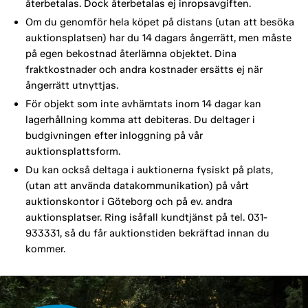
återbetalas. Dock återbetalas ej inropsavgiften.
Om du genomför hela köpet på distans (utan att besöka
auktionsplatsen) har du 14 dagars ångerrätt, men måste
på egen bekostnad återlämna objektet. Dina
fraktkostnader och andra kostnader ersätts ej när
ångerrätt utnyttjas.
För objekt som inte avhämtats inom 14 dagar kan
lagerhållning komma att debiteras. Du deltager i
budgivningen efter inloggning på vår
auktionsplattsform.
Du kan också deltaga i auktionerna fysiskt på plats,
(utan att använda datakommunikation) på vårt
auktionskontor i Göteborg och på ev. andra
auktionsplatser. Ring isåfall kundtjänst på tel. 031-
933331, så du får auktionstiden bekräftad innan du
kommer.