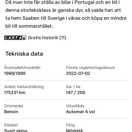
Då man inte får ställa av bilar i Portugal och en bil i
denna storleksklass är ganska dyr, så valde han att
ta hem Saaben till Sverige i våras och köpa en mindre
bil till sommarstället.
Gratis historik (11)
Tekniska data
Årsmodell/modellår
Första registreringsdatum
1999/1999
2022-07-02
Avläst mätarställning
Kw / hk
175331 km
147 / 200
Drivmedel
Växellåda
Bensin
Automat 4 vxl
Klädsel
Färg
Svart skinn
Mörkblå