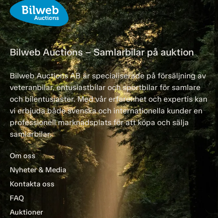
Bilweb Auctions – Samlarbilar på auktion
Bilweb Auctions AB är specialiserade på försäljning av
veteranbilar, entusiastbilar och sportbilar för samlare
och bilentusiaster. Med vår erfarenhet och expertis kan
vi erbjuda både svenska och internationella kunder en
professionell marknadsplats för att köpa och sälja
samlarbilar.
Om oss
Nyheter & Media
Kontakta oss
FAQ
Auktioner