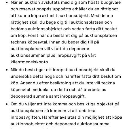
När en auktion avslutats med dig som hösta budgivare
och reservationspris uppnåtts erhåller du en rättighet
att kunna köpa aktuellt auktionsobjekt. Med denna
rättighet skall du bege dig till auktionsplatsen och
bedöma auktionsobjektet och sedan fatta ditt beslut
om köp. Först när du bestämt dig på auktionsplatsen
tecknas köpeavtal. Innan du beger dig till på
auktionsplatsen vill vi att du deponerar
auktionssumman plus inropsavgift på vårt
klientmedelskonto.
När du besiktigar ett inropat auktionsobjekt skall du
undersöka detta noga och härefter fatta ditt beslut om
köp. Anser du efter besiktning att du inte vill teckna
köpeavtal meddelar du detta och då återbetalas
deponerad summa samt inropsavgift.
Om du väljer att inte komma och besiktiga objektet på
auktionsplatsen så kommer vi att debitera
inropsavgiften. Härefter avslutas din möjlighet att köpa
auktionsobjektet och deponerad auktionssumma