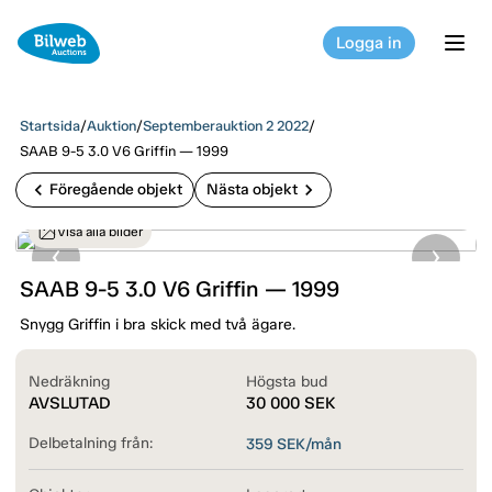
Logga in
tog
Startsida
/
Auktion
/
Septemberauktion 2 2022
/
SAAB 9-5 3.0 V6 Griffin — 1999
chevron_left
chevron_right
Föregående objekt
Nästa objekt
Visa alla bilder
SAAB 9-5 3.0 V6 Griffin — 1999
Snygg Griffin i bra skick med två ägare.
Nedräkning
Högsta bud
AVSLUTAD
30 000
SEK
Delbetalning från:
359
SEK/mån