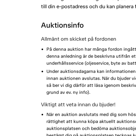
till din e-postadress och du kan planera
Auktionsinfo
Allmänt om skicket på fordonen
På denna auktion har många fordon ingått i
denna anledning är de beskrivna utifrån 
underhållsservice (oljeservice, byte av ba
Under auktionsdagarna kan informationen 
innan auktionen avslutas. När du bjuder vi
så ber vi dig därför att läsa igenom beskri
grund av ev. ny info).
Viktigt att veta innan du bjuder!
När en auktion avslutats med dig som höst
rättighet att kunna köpa aktuellt auktionso
auktionsplatsen och bedöma auktionsobjek
bestämt dig på auktionsplatsen tecknas köp