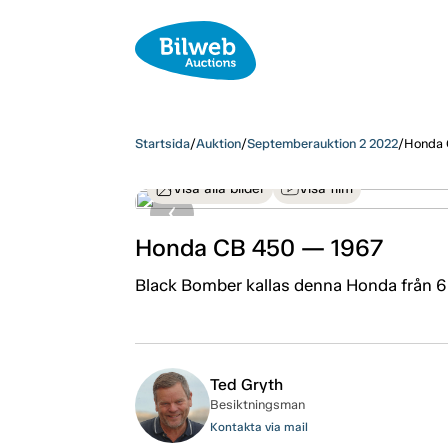
Startsida
/
Auktion
/
Septemberauktion 2 2022
/
Honda 
Visa alla bilder
Visa film
Honda CB 450 — 1967
Black Bomber kallas denna Honda från 60-
Ted Gryth
Besiktningsman
Kontakta via mail