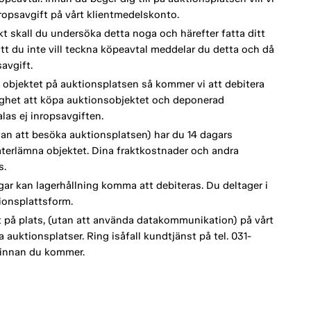
opsavgift på vårt klientmedelskonto.
kt skall du undersöka detta noga och härefter fatta ditt
tt du inte vill teckna köpeavtal meddelar du detta och då
avgift.
 objektet på auktionsplatsen så kommer vi att debitera
lighet att köpa auktionsobjektet och deponerad
as ej inropsavgiften.
an att besöka auktionsplatsen) har du 14 dagars
terlämna objektet. Dina fraktkostnader och andra
s.
ar kan lagerhållning komma att debiteras. Du deltager i
ionsplattsform.
t på plats, (utan att använda datakommunikation) på vårt
auktionsplatser. Ring isåfall kundtjänst på tel. 031-
 innan du kommer.