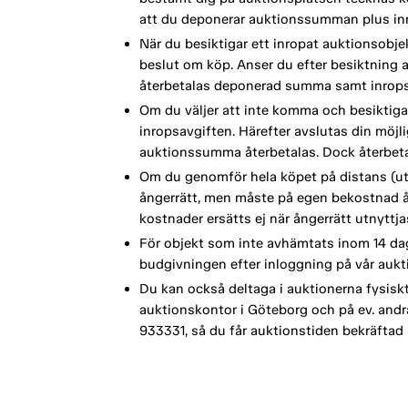
att du deponerar auktionssumman plus inr
När du besiktigar ett inropat auktionsobje
beslut om köp. Anser du efter besiktning a
återbetalas deponerad summa samt inrops
Om du väljer att inte komma och besiktiga
inropsavgiften. Härefter avslutas din möj
auktionssumma återbetalas. Dock återbetal
Om du genomför hela köpet på distans (ut
ångerrätt, men måste på egen bekostnad å
kostnader ersätts ej när ångerrätt utnyttja
För objekt som inte avhämtats inom 14 dag
budgivningen efter inloggning på vår aukt
Du kan också deltaga i auktionerna fysisk
auktionskontor i Göteborg och på ev. andra 
933331, så du får auktionstiden bekräftad