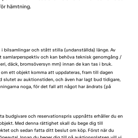
 för hämtning.
 bilsamlingar och stått stilla (undanställda) länge. Av
ett samlarperspektiv och kan behöva teknisk genomgång /
tteri, däck, bromsöversyn mm) innan de kan tas i bruk.
om ett objekt komma att uppdateras, fram till dagen
d slutet av auktionstiden, och även har lagt bud tidigare,
vningarna noga, för det fall att något har ändrats (på
a budgivare och reservationspris uppnåtts erhåller du en
bjekt. Med denna rättighet skall du bege dig till
tet och sedan fatta ditt beslut om köp. Först när du
eavtal. Innan du beger dig till på auktionsplatsen vill vi