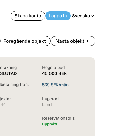
Skapa konto
Logga in
Svenska
arrow_back_ios
on_left
chevron_right
Föregående objekt
Nästa objekt
dräkning
Högsta bud
SLUTAD
45 000
SEK
betalning från:
539
SEK/mån
jektnr
Lagerort
244
Lund
Reservationspris:
uppnått