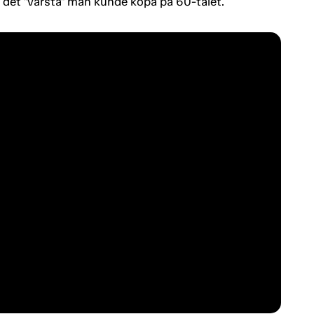
 det "värsta" man kunde köpa på 60-talet.