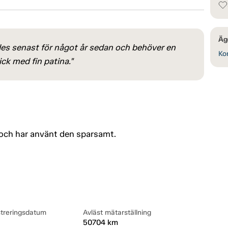
Äg
es senast för något år sedan och behöver en
Kon
ick med fin patina."
ch har använt den sparsamt.
streringsdatum
Avläst mätarställning
50704 km