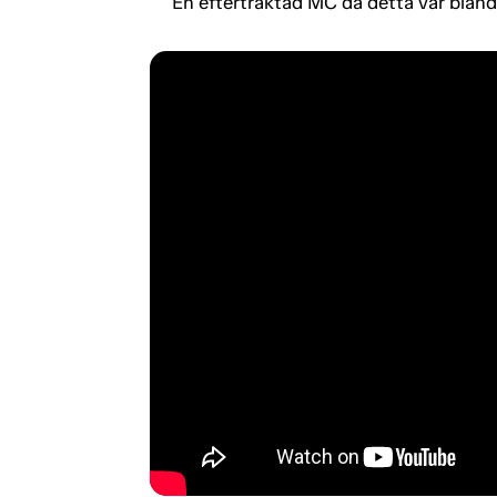
En eftertraktad MC då detta var bland