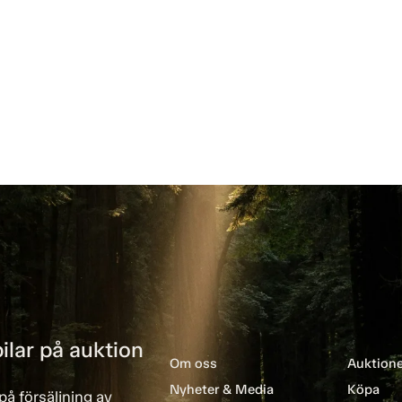
ilar på auktion
Om oss
Auktione
Nyheter & Media
Köpa
på försäljning av