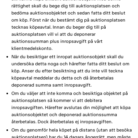
rättighet skall du bege dig till auktionsplatsen och
bedöma auktionsobjektet och sedan fatta ditt beslut
om köp. Först när du bestämt dig på auktionsplatsen
tecknas köpeavtal. Innan du beger dig till på
auktionsplatsen vill vi att du deponerar
auktionssumman plus inropsavgift på vårt
klientmedelskonto.
När du besiktigar ett inropat auktionsobjekt skall du
undersöka detta noga och härefter fatta ditt beslut om
köp. Anser du efter besiktning att du inte vill teckna
köpeavtal meddelar du detta och då återbetalas
deponerad summa samt inropsavgift.
Om du väljer att inte komma och besiktiga objektet på
auktionsplatsen så kommer vi att debitera
inropsavgiften. Härefter avslutas din möjlighet att köpa
auktionsobjektet och deponerad auktionssumma
återbetalas. Dock återbetalas ej inropsavgiften.
Om du genomför hela köpet på distans (utan att besöka
auktionsplatsen) har du 14 dagars ångerrätt, men måste