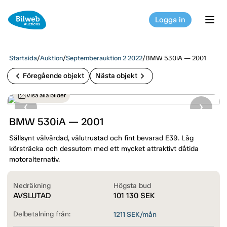
Logga in
tog
Startsida
/
Auktion
/
Septemberauktion 2 2022
/
BMW 530iA — 2001
chevron_left
chevron_right
Föregående objekt
Nästa objekt
Visa alla bilder
BMW 530iA — 2001
Sällsynt välvårdad, välutrustad och fint bevarad E39. Låg
körsträcka och dessutom med ett mycket attraktivt dåtida
motoralternativ.
Nedräkning
Högsta bud
AVSLUTAD
101 130
SEK
Delbetalning från:
1211
SEK/mån