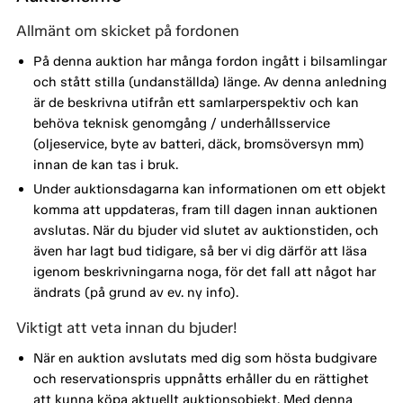
Allmänt om skicket på fordonen
På denna auktion har många fordon ingått i bilsamlingar
och stått stilla (undanställda) länge. Av denna anledning
är de beskrivna utifrån ett samlarperspektiv och kan
behöva teknisk genomgång / underhållsservice
(oljeservice, byte av batteri, däck, bromsöversyn mm)
innan de kan tas i bruk.
Under auktionsdagarna kan informationen om ett objekt
komma att uppdateras, fram till dagen innan auktionen
avslutas. När du bjuder vid slutet av auktionstiden, och
även har lagt bud tidigare, så ber vi dig därför att läsa
igenom beskrivningarna noga, för det fall att något har
ändrats (på grund av ev. ny info).
Viktigt att veta innan du bjuder!
När en auktion avslutats med dig som hösta budgivare
och reservationspris uppnåtts erhåller du en rättighet
att kunna köpa aktuellt auktionsobjekt. Med denna