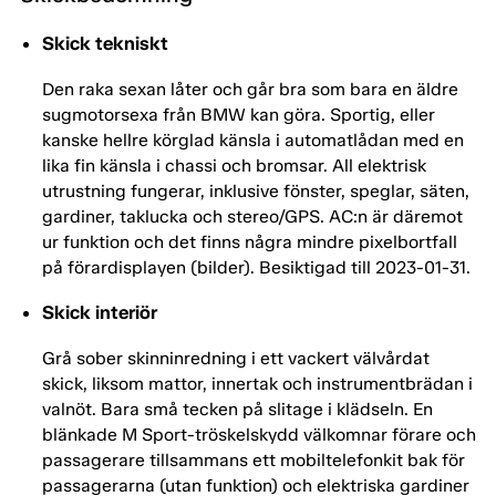
Skick tekniskt
Den raka sexan låter och går bra som bara en äldre
sugmotorsexa från BMW kan göra. Sportig, eller
kanske hellre körglad känsla i automatlådan med en
lika fin känsla i chassi och bromsar. All elektrisk
utrustning fungerar, inklusive fönster, speglar, säten,
gardiner, taklucka och stereo/GPS. AC:n är däremot
ur funktion och det finns några mindre pixelbortfall
på förardisplayen (bilder). Besiktigad till 2023-01-31.
Skick interiör
Grå sober skinninredning i ett vackert välvårdat
skick, liksom mattor, innertak och instrumentbrädan i
valnöt. Bara små tecken på slitage i klädseln. En
blänkade M Sport-tröskelskydd välkomnar förare och
passagerare tillsammans ett mobiltelefonkit bak för
passagerarna (utan funktion) och elektriska gardiner