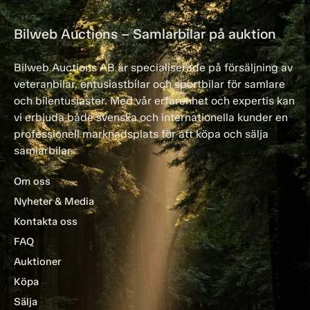
Bilweb Auctions – Samlarbilar på auktion
Bilweb Auctions AB är specialiserade på försäljning av
veteranbilar, entusiastbilar och sportbilar för samlare
och bilentusiaster. Med vår erfarenhet och expertis kan
vi erbjuda både svenska och internationella kunder en
professionell marknadsplats för att köpa och sälja
samlarbilar.
Om oss
Nyheter & Media
Kontakta oss
FAQ
Auktioner
Köpa
Sälja