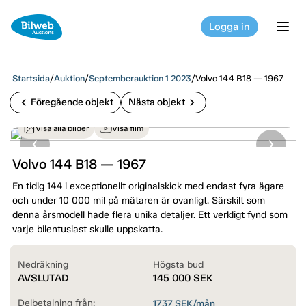
Logga in
tog
Startsida
/
Auktion
/
Septemberauktion 1 2023
/
Volvo 144 B18 — 1967
chevron_left
chevron_right
Föregående objekt
Nästa objekt
Visa alla bilder
Visa film
Volvo 144 B18 — 1967
En tidig 144 i exceptionellt originalskick med endast fyra ägare
och under 10 000 mil på mätaren är ovanligt. Särskilt som
denna årsmodell hade flera unika detaljer. Ett verkligt fynd som
varje bilentusiast skulle uppskatta.
Nedräkning
Högsta bud
AVSLUTAD
145 000
SEK
Delbetalning från:
1737
SEK/mån