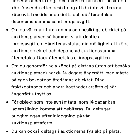
undersöka detta noga och härefter fatta ditt beslut om
köp. Anser du efter besiktning att du inte vill teckna
köpeavtal meddelar du detta och då återbetalas
deponerad summa samt inropsavgift.
Om du väljer att inte komma och besiktiga objektet på
auktionsplatsen så kommer vi att debitera
inropsavgiften. Härefter avslutas din möjlighet att köpa
auktionsobjektet och deponerad auktionssumma
återbetalas. Dock återbetalas ej inropsavgiften.
Om du genomför hela köpet på distans (utan att besöka
auktionsplatsen) har du 14 dagars ångerrätt, men måste
på egen bekostnad återlämna objektet. Dina
fraktkostnader och andra kostnader ersätts ej när
ångerrätt utnyttjas.
För objekt som inte avhämtats inom 14 dagar kan
lagerhållning komma att debiteras. Du deltager i
budgivningen efter inloggning på vår
auktionsplattsform.
Du kan också deltaga i auktionerna fysiskt på plats,