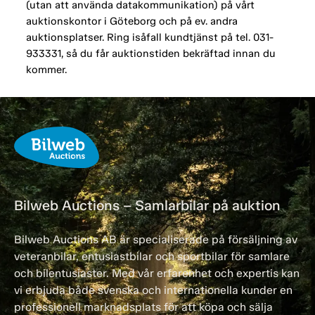
(utan att använda datakommunikation) på vårt
auktionskontor i Göteborg och på ev. andra
auktionsplatser. Ring isåfall kundtjänst på tel. 031-
933331, så du får auktionstiden bekräftad innan du
kommer.
Bilweb Auctions – Samlarbilar på auktion
Bilweb Auctions AB är specialiserade på försäljning av
veteranbilar, entusiastbilar och sportbilar för samlare
och bilentusiaster. Med vår erfarenhet och expertis kan
vi erbjuda både svenska och internationella kunder en
professionell marknadsplats för att köpa och sälja