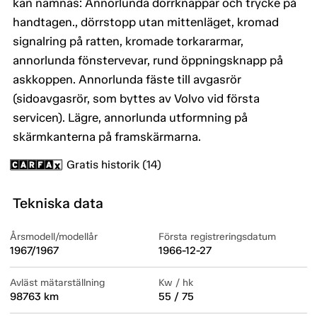
kan nämnas: Annorlunda dörrknappar och trycke på
handtagen., dörrstopp utan mittenläget, kromad
signalring på ratten, kromade torkararmar,
annorlunda fönstervevar, rund öppningsknapp på
askkoppen. Annorlunda fäste till avgasrör
(sidoavgasrör, som byttes av Volvo vid första
servicen). Lägre, annorlunda utformning på
skärmkanterna på framskärmarna.
Gratis historik (14)
Tekniska data
Årsmodell/modellår
Första registreringsdatum
1967/1967
1966-12-27
Avläst mätarställning
Kw / hk
98763 km
55 / 75