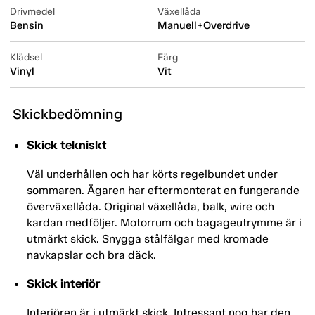
Drivmedel
Växellåda
Bensin
Manuell+Overdrive
Klädsel
Färg
Vinyl
Vit
Skickbedömning
Skick tekniskt
Väl underhållen och har körts regelbundet under
sommaren. Ägaren har eftermonterat en fungerande
överväxellåda. Original växellåda, balk, wire och
kardan medföljer. Motorrum och bagageutrymme är i
utmärkt skick. Snygga stålfälgar med kromade
navkapslar och bra däck.
Skick interiör
Interiören är i utmärkt skick. Intressant nog har den