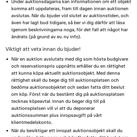
Under auktionsdagarna kan informationen om ett objekt
komma att uppdateras, fram till dagen innan auktionen
avslutas. När du bjuder vid slutet av auktionstiden, och
även har lagt bud tidigare, så ber vi dig därför att läsa
igenom beskrivningarna noga, för det fall att något har
ändrats (på grund av ev. ny info).
Viktigt att veta innan du bjuder!
När en auktion avslutats med dig som hösta budgivare
och reservationspris uppnåtts erhåller du en rättighet
att kunna köpa aktuellt auktionsobjekt. Med denna
rättighet skall du bege dig till auktionsplatsen och
bedöma auktionsobjektet och sedan fatta ditt beslut
om köp. Först när du bestämt dig på auktionsplatsen
tecknas köpeavtal. Innan du beger dig till på
auktionsplatsen vill vi att du deponerar
auktionssumman plus inropsavgift på vårt
klientmedelskonto.
När du besiktigar ett inropat auktionsobjekt skall du